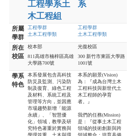
工程學系土
系
木工程組
工程
學群
工程
學群
所屬
土木工程
學類
土木工程
學類
學群
校本部
光復校區
所在
校區
811高雄市楠梓區高雄
300 新竹市東區大學路
大學路700號
1001號
本系發展包含高科技
本系的願景(Vision)
學系
防災及監測、污染防
為：『成為台灣土木
特色
制及復育、綠色工程
工程科技與新世代土
及材料、系統工程及
木工程師的孕育
管理等方向，並因應
者。』
市場趨勢新增「能源
永續」、「智慧優
我們的任務(Mission)
化」領域，教學及研
是：『從事土木工程
究特色著重於實務與
領域的技術創新與跨
學理並重、土木與環
領域整合；培育具備