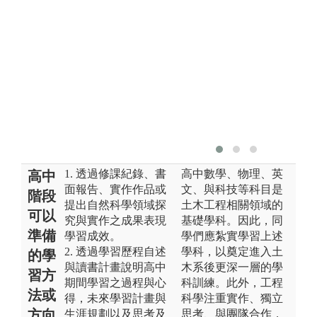
1. 透過修課紀錄、書
高中數學、物理、英
高中
面報告、實作作品或
文、與科技等科目是
階段
提出自然科學領域探
土木工程相關領域的
可以
究與實作之成果表現
基礎學科。因此，同
準備
學習成效。
學們應紮實學習上述
2. 透過學習歷程自述
學科，以奠定進入土
的學
與讀書計畫說明高中
木系後更深一層的學
習方
期間學習之過程與心
科訓練。此外，工程
法或
得，未來學習計畫與
科學注重實作、獨立
方向
生涯規劃以及思考及
思考、與團隊合作，