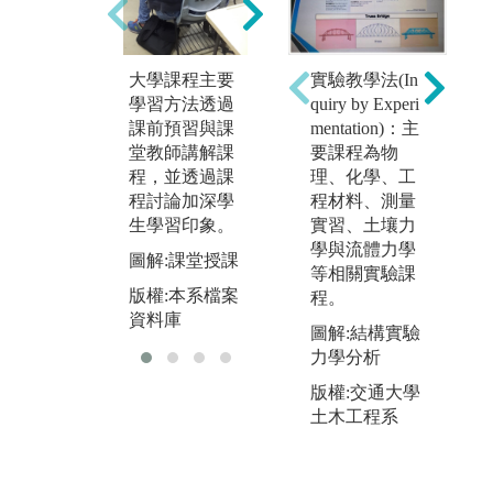
題演講活動將
後
邀請業界知名
透
專家進行演
課
講，透過演講
大學課程主要
實驗教學法(In
與
了解業界實務
學習方法透過
quiry by Experi
能
課前預習與課
mentation)：主
複
圖解:專題演講
堂教師講解課
要課程為物
問
活動
程，並透過課
理、化學、工
圖
版權:本系檔案
程討論加深學
程材料、測量
與
資料庫
生學習印象。
實習、土壤力
學與流體力學
版
圖解:課堂授課
等相關實驗課
資
版權:本系檔案
程。
資料庫
圖解:結構實驗
力學分析
版權:交通大學
土木工程系