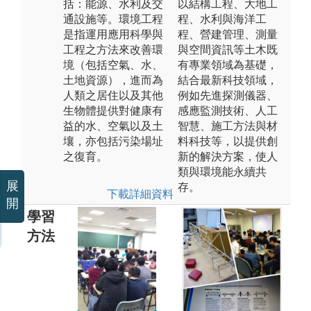
括：能源、水利及交
以結構工程、大地工
通設施等。環境工程
程、水利與海洋工
是指運用應用科學與
程、營建管理、測量
工程之方法來改善環
與空間資訊等土木既
境（包括空氣、水、
有專業領域為基礎，
土地資源），進而為
結合最新科技領域，
人類之居住以及其他
例如先進探測儀器、
生物體提供對健康有
感應監測技術、人工
益的水、空氣以及土
智慧、施工方法與材
壤，亦包括污染場址
料科技等，以提供創
之復育。
新的解決方案，使人
類與環境能永續共
展
存。
下載詳細資料
開
學習
方法
參與專題演講
活動：透過專
小