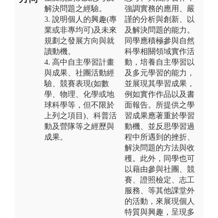
解決問題之經驗。
強調實務的應用、嚴
3. 說明個人的興趣(專
謹的分析與創新、以
業或非專均可)及未來
及解決問題的能力。
規劃之發展方向與就
同學應積極參與自然
讀動機。
科學相關領域實作活
4. 高中自主學習計畫
動，培養自主學習以
與成果、社團活動經
及多元學習的能力，
驗、競賽表現(如數
並展現其學習成果，
學、物理、化學或地
例如實作作品以及書
球科學等，但不限於
面報告。所提供之學
上列之項目)、科普活
習成果應著重於學習
動及營隊等之經歷與
動機、並反思學習過
成果。
程中所遇到的挫折、
解決問題的方法與收
穫。此外，同學也可
以藉由參與社團、競
賽、證照檢定、志工
服務、等其他課堂外
的活動，來展現個人
特質與興趣，呈現多