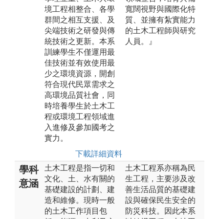
境工程相整合、各學
寬闊視野與國際化特
群間之相互支援、及
質、並擁有紮實能力
尖端技術之研發與傳
的土木工程師與研究
統技術之更新。本系
人員。』
訓練學生不僅運用最
佳技術並有效使用最
少之環境資源，開創
符合現代民眾需求之
高環境品質社會，同
時培養學生於土木工
程或環境工程領域進
入進修及參加國考之
實力。
下載詳細資料
土木工程是指一切和
土木工程系亦稱為民
學科
文化、土、水有關的
生工程，主要涉及改
意涵
基礎建設的計劃、建
善生活品質的基礎建
造和維修。現時一般
設與確保民生安全的
的土木工作項目包
防災科技。因此本系