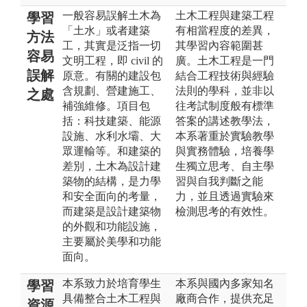
一般容易誤解土木為
土木工程與建築工程
學習
「土水」或者建築
有相當程度的差異，
方法
工，其實是泛指一切
其學習內容範圍甚
容易
文明工程，即 civil 的
廣。土木工程是一門
誤解
原意。有關的建設包
結合工程技術與經驗
含規劃、營建施工、
法則的學科，並非以
之處
補強維修。項目包
往考試制度般有標準
括：科技建築、能源
答案的講述教學法，
設施、水利水壩、大
本系著重於實驗教學
眾運輸等。和建築的
與實務體驗，培養學
差別，土木為設計建
生獨立思考、自主學
築物的結構，是力學
習與自我判斷之能
和安全面向的考量，
力，並且透過實驗來
而建築是設計建築物
檢測思考的有效性。
的外觀和功能設施，
主要屬於美學和功能
面向。
本系致力於培育學生
本系與國內多家知名
學習
具備整合土木工程與
廠商合作，提供充足
資源