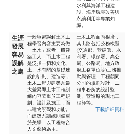
水利與海洋工程建
設、海岸環境改善與
永續利用等專業知
識。
一般容易誤解土木工
土木工程面向很廣，
生涯
程學習內容主要為做
其出路包括公務機關
發展
「土水」或者一般建
(交通部、營建署、水
容易
築工人，而土木工程
利署、環保署、高公
誤解
是泛指一切和文化、
局、公路局、地方政
土、水有關的基礎建
府工務單位等)工務推
之處
設的計劃、建造等，
動與管理、工程顧問
土木工程與建築系最
公司的規劃設計、工
大差異即土木工程訓
程事務所的設計監
練內容著重於工程規
測、營造廠的現地工
劃、設計及施工，而
程師等。
非建物景觀和功能。
下載詳細資料
而建築系訓練則偏重
於美學，以工程結合
人文藝術為主。