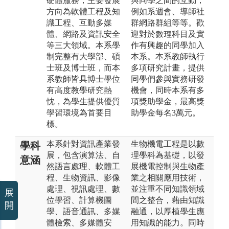
硬體服務，主要發展
與同學之間的互動，
方向為軟體工程及知
例如系週會、導師社
識工程、互動多媒
群網路群組等等。歡
體、網路及資訊安全
迎對於數理科目及實
等三大領域。本系學
作有興趣的同學加入
制完整有大學部、碩
本系。本系教師執行
士班及博士班，而本
多項研究計畫，提供
系教師皆具博士學位
同學們參與實務研發
有高度教學研究熱
機會，同時本系有多
忱，為學生提供優質
項獎助學金，最高獎
學習環境為首要目
助學金每名3萬元。
標。
本系針對資訊產業發
生物機電工程是以數
學科
展，包含演算法、自
理學科為基礎，以發
意涵
然語言處理、軟體工
展機電控制與生物產
程、生物資訊、影像
業之相關應用技術，
處理、視訊處理、數
並注重不同知識領域
展
位學習、計算機圖
間之整合，藉由知識
開
學、語音通訊、多媒
融通，以厚植學生應
體檢索、多媒體安
用知識的能力。同時