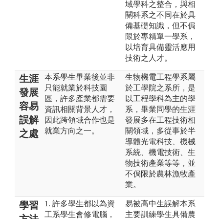
域學科之整合，與相
關科系之不同在於具
備基礎知識，但不侷
限於專精單一學系，
以培育具備靈活應用
技術之人才。
本系學生畢業後並非
生物機電工程學系屬
生涯
只能就業於科技園
於工學院之系所，是
發展
區，許多產業都需要
以工程學科為主的學
容易
資訊相關背景人才，
系，畢業同學的生涯
誤解
因此跨領域合作也是
發展多在工程技術相
就業方向之一。
關領域，多從事於半
之處
導體光電科技、機械
系統、機電技術、生
物技術產業等等，並
不侷限於農林漁牧產
業。
1. 許多學生都以為資
易被高中生誤解本系
學習
工系學生會修電腦，
主要訓練學生具備農
方法