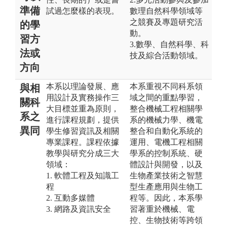
準備
試過怎麼樣的表現。
數理自然科學領域等
之競賽及專題研究活
的學
動。
習方
3.數學、自然科學、科
法或
技及綜合活動領域。
方向
本系以理論發展、應
本系重視不同科系領
與相
用設計及實務操作三
域之間的重點學習，
關科
大目標並重為原則，
整合機械工程相關學
系之
進行課程規劃，提供
系的機械力學、機電
異同
學生修習資訊及相關
整合和自動化系統的
專業課程。課程依據
運用、電機工程相關
教學與研究分成三大
學系的控制系統、硬
領域：
體設計與開發，以及
1. 軟體工程及知識工
生物產業技術之智慧
程
型生產應用與生物工
2. 互動多媒體
程等。因此，本系學
3. 網路及資訊安全
習著重於機械、電
控、生物技術等跨領