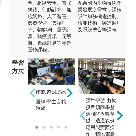
全、網路安全、電腦
配合國內生物技術產
網路、行動計算、無
業發展之需求，課程
線網路、人工智慧、
設計加強機電控制、
機器學習、雲端計
檢測技術、製造應用
算、物聯網、量子計
及系統整合等課程。
算、醫療資訊、元宇
宙、邊緣計算等專業
選修課程。
學習
方法
作業/習題演練
操作/實作
校
課堂學習:由教
圖解:學生自我
圖
授帶領同學釐
練習。
圖解:電路設計
訪
清相關學科基
實作。
礎，透過範例
應用與實際操
作，輔以電腦