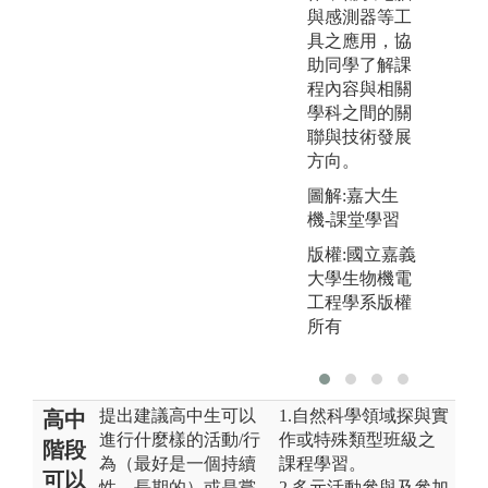
與感測器等工
具之應用，協
助同學了解課
程內容與相關
學科之間的關
聯與技術發展
方向。
圖解:嘉大生
機-課堂學習
版權:國立嘉義
大學生物機電
工程學系版權
所有
提出建議高中生可以
1.自然科學領域探與實
高中
進行什麼樣的活動/行
作或特殊類型班級之
階段
為（最好是一個持續
課程學習。
可以
性、長期的）或是嘗
2.多元活動參與及參加