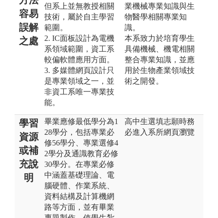
但系上並無教授相關
業機械專業知識與生
容易
技術，屬於自主學習
物醫學相關專業知
誤解
範圍。
識。
2. IC面板設計為電機
本系致力於培育學生
之處
系領域範圍，資工系
具備機械、機電相關
較偏軟體應用方面。
整合專業知識，並應
3. 多媒體網頁設計只
用於生物產業領域技
是專業領域之一，並
術之開發。
非資工系唯一專業技
能。
畢業應修最低學分為1
高中生選填志願時務
學習
28學分，包括專業必
必進入系所網頁瀏覽
資源
修56學分、專業選修4
或補
2學分及通識教育必修
充說
30學分。在專業必修
中涵蓋基礎理論、電
明
腦硬體、作業系統、
資料結構及計算機網
路等方面，並有畢業
專題製作，使學生紮