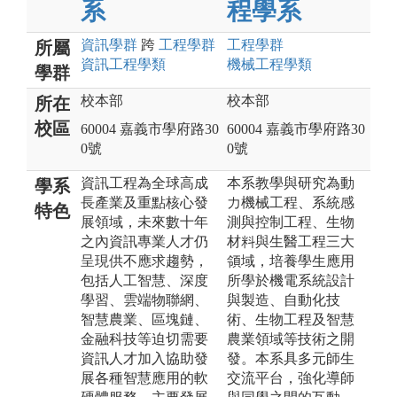
系
程學系
資訊
學群
跨
工程
學群
工程
學群
所屬
資訊工程
學類
機械工程
學類
學群
校本部
校本部
所在
校區
60004 嘉義市學府路30
60004 嘉義市學府路30
0號
0號
資訊工程為全球高成
本系教學與研究為動
學系
長產業及重點核心發
力機械工程、系統感
特色
展領域，未來數十年
測與控制工程、生物
之內資訊專業人才仍
材料與生醫工程三大
呈現供不應求趨勢，
領域，培養學生應用
包括人工智慧、深度
所學於機電系統設計
學習、雲端物聯網、
與製造、自動化技
智慧農業、區塊鏈、
術、生物工程及智慧
金融科技等迫切需要
農業領域等技術之開
資訊人才加入協助發
發。本系具多元師生
展各種智慧應用的軟
交流平台，強化導師