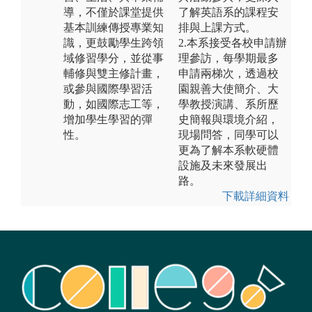
導，不僅於課堂提供
了解英語系的課程安
基本訓練傳授專業知
排與上課方式。
識，更鼓勵學生跨領
2.本系接受各校申請辦
域修習學分，並從事
理參訪，每學期最多
輔修與雙主修計畫，
申請兩梯次，透過校
或參與國際學習活
園親善大使簡介、大
動，如國際志工等，
學教授演講、系所歷
增加學生學習的彈
史簡報與環境介紹，
性。
現場問答，同學可以
更為了解本系軟硬體
設施及未來發展出
路。
下載詳細資料