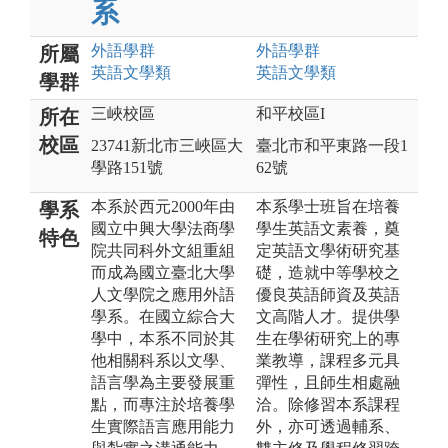
系
外語
學群
外語
學群
所屬
英語文
學類
英語文
學類
學群
三峽校區
和平校區I
所在
校區
23741新北市三峽區大
臺北市和平東路一段1
學路151號
62號
本系於西元2000年由
本系學士班旨在培養
學系
國立中興大學法商學
學生英語文素養，奠
特色
院共同科外文組重組
定英語文學術研究基
而成為國立臺北大學
礎，造就中等學校之
人文學院之應用外語
優良英語師資及英語
學系。在國立綜合大
文高階人才。提供學
學中，本系不同於其
生在學術研究上的專
他相關科系以文學、
業教導，課程多元具
語言學為主要發展重
彈性，且師生相處融
點，而專注於培養學
洽。除修習本系課程
生實際語言應用能力
外，亦可透過輔系、