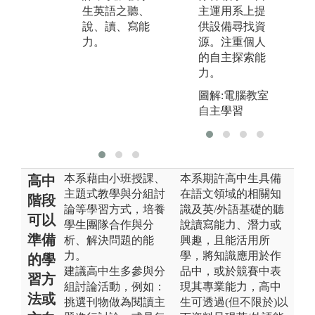
解
生英語之聽、
悉所學領域中
主運用系上提
通
說、讀、寫能
常見的問題及
供設備尋找資
合
力。
困難。
源。注重個人
的
的自主探索能
由
力。
互
圖解:電腦教室
相
自主學習
啟
步
本系藉由小班授課、
本系期許高中生具備
高中
主題式教學與分組討
在語文領域的相關知
階段
論等學習方式，培養
識及英/外語基礎的聽
可以
學生團隊合作與分
說讀寫能力、潛力或
準備
析、解決問題的能
興趣，且能活用所
力。
學，將知識應用於作
的學
建議高中生多參與分
品中，或於競賽中表
習方
組討論活動，例如：
現其專業能力，高中
法或
挑選刊物做為閱讀主
生可透過(但不限於)以