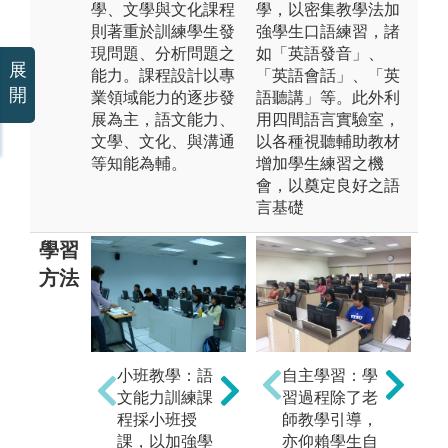
學、文學與文化課程
學，以密集教學法加
則著重於訓練學生發
強學生口語練習，諸
現問題、分析問題之
如「英語發音」、
展
能力。課程設計以專
「英語會話」、「英
開
業領域能力的逐步發
語聽講」等。此外利
展為主，語文能力、
用四間語言實驗室，
文學、文化、與溝通
以各種視聽輔助教材
等知能為輔。
增加學生練習之機
會，以奠定良好之語
言基礎
學習
方法
小班教學：語
主題及問題取
自主學習：學
文能力訓練課
向教學：透過
習過程除了老
學
程採小班授
課程講解與實
師教學引導，
論
課，以加強學
作，讓學生熟
亦仰賴學生自