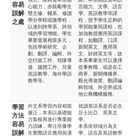
容易
心能力，亦鼓勵學生
言能力、文學、語言
誤解
雙主修、輔系、修讀
學、英語教學等課
學分學程或微學程，
程，授予學生足夠的
之處
以達到跨學系、跨領
學習能量與課程，也
域的學習增能。學生
加強教授應用英語課
畢業發展相當多元，
程，如翻譯、口譯、
包括學術研究、企
新聞英文、應用英
劃、翻譯、編輯、外
文、財經英文等，故
交行政工作、領隊導
本系畢業生可以選擇
遊、媒體工作、兒童
從事教職，或是在工
英語教學、海外華語
商界、新聞傳播界、
教學等。
觀光導遊業、翻譯編
輯領域、外交界或其
他公務機構服務。
外文系學習內容相當
就讀英語系是否必念
學習
廣泛，本系以基礎能
莎士比亞、英美文
方法
力紮根再進行專業能
學。
容易
力訓練，專注培養學
本系依領域分為文
誤解
生實際語言應用與溝
學、語言及英語教學