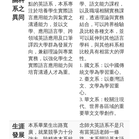
點的英語系，本系專
學、語文能力課程，
系之
注於培養學生實際語
以及職場相關實務課
異同
言應用能力與紮實之
程，透過理論與實務
溝通能力，並以文
結合，可以跨界檢驗
學、應用語言學、跨
及比較各種文本，並
領域英語應用及口筆
可以延伸到其他語言
譯四大學群為發展方
學科，與其他科系相
向，兼顧理論與專業
比較具有相當大的彈
實務，以強化學生之
性。
實際語言應用能力與
1. 國文系：以中國傳
培育溝通人才為重。
統文學為學習重心。
2. 臺文系：以臺灣語
文、文學為學習重
心。
3. 華文系：較關注現
代、世界各區域的重
要華文文學創作。
本系畢業生出路寬
念師大英語系不是只
生涯
廣，就業競爭力十分
有當英語老師一條
發展
強大。除精進本系核
路。本系開設基本語