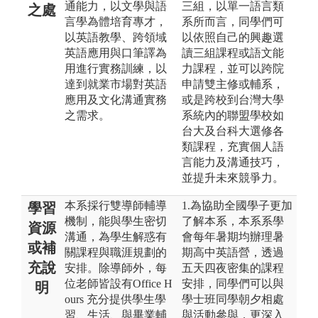
通能力，以文學與語
三組，以單一語言類
之處
言學為體培育專才，
系所而言，同學們可
以英語教學、跨領域
以依照自己的興趣選
英語應用與口筆譯為
讀三組課程或語文能
用進行實務訓練，以
力課程，並可以跨院
達到就業市場對英語
申請雙主修或輔系，
應用及文化溝通實務
或是跨校到台灣大學
之需求。
系統內的聯盟學校如
台大及台科大選修各
類課程，充實個人語
言能力及溝通技巧，
並提升未來競爭力。
本系採行雙導師輔導
1.為協助全國學子更加
學習
機制，能與學生密切
了解本系，本系系學
資源
溝通，為學生解惑有
會每年暑期均辦理暑
或補
關課程與職涯規劃的
期高中英語營，透過
充說
安排。除導師外，每
五天四夜密集的課程
位老師皆設有Office H
安排，同學們可以與
明
ours 充分提供學生學
學士班同學朝夕相處
習、生活、與畢業輔
與活動參與，更深入