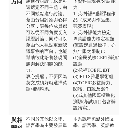
方向
題進行討論，或是每
下資料呈現英/外語能
週選定不同主題，由
力：
不同觀點進行討論。
1. 英/外語相關課程作
藉由分組討論與心得
品（成果與作品集、
分享，讓每位成員都
競賽表現）
可以從不同角度切入
2. 英/外語能力檢定
議題討論，同時可以
※英語能力檢定種類
藉由他人觀點重新認
(無設定通過標準，亦
識事物的面向，也能
無年限之限制)：
幫助彼此培養發現問
(1)全民英檢GEPT聽讀/
題與解決問題的能
說寫
力。
(2)托福TOEFL iBT
衷心提醒，不要因為
(3)IELTS雅思學術組
英文成績好就選擇英
(4)TOEIC多益聽力、
語相關科系。
閱讀、口說及寫作
(5)或其他國際標準化
測驗(考試項目包含聽
說讀寫)。
不同於其他以文學、
本系課程包涵外國文
與相
語言學為主要發展重
學、語言學、英語教
關科