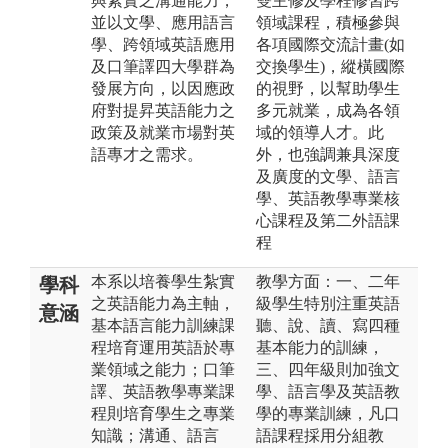
與紮實之溝通能力，
雙主修及學程修習跨
並以文學、應用語言
領域課程，積極參與
學、跨領域英語應用
各項國際交流計畫(如
及口筆譯四大學群為
交換學生)，縱橫國際
發展方向，以因應政
的視野，以幫助學生
府對提昇英語能力之
多元就業，成為各領
政策及就業市場對英
域的領導人才。此
語專才之需求。
外，也強調兼具深度
及廣度的文學、語言
學、英語教學專業核
心課程及第二外語課
程
本系以培養學生紮實
教學方面：一、二年
學科
之英語能力為主軸，
級學生特別注重英語
意涵
基本語言能力訓練課
聽、說、讀、寫四種
程培育運用英語於專
基本能力的訓練，
業領域之能力；口筆
三、四年級則加強文
譯、英語教學專業課
學、語言學及英語教
程則培育學生之專業
學的專業訓練，凡口
知識；溝通、語言
語課程採用分組教