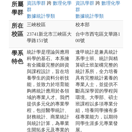
資訊
學群
跨
數理化
學
資訊
學群
跨
數理化
學
所屬
群
群
學群
數據統計
學類
數據統計
學類
三峽校區
校本部
所在
校區
23741新北市三峽區大
台中市西屯區文華路1
學路151號
00號
統計學是理論與應用
逢甲統計是兼具統計
學系
科學的基石。本系擁
系學士班、統計與精
特色
有全國最完整的師資
算碩士班架構完整的
與課程設計，旨在培
統計系所，全力培養
養學生的資料分析技
具有完整統計素養的
能，並致力於培育能
專業人士，並提供不
夠將統計應用於各領
斷高深學習的學程與
域的專業人才。我們
環境。大學部、碩士
提供多元化的專業學
班課程以多項專業分
程，包括醫學統計、
組，培養同學擁有多
財務統計、商業統計
樣專業能力，以期待
與統計計算，為畢業
同學生涯多元專業發
生開拓多元及專業的
展。