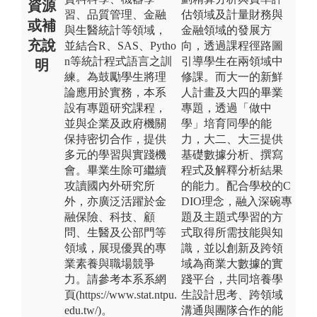
資源
習、品質管理、金融
估領域及計量財務與
或補
與生醫統計等領域，
金融領域的發展方
充說
並結合R、SAS、Pytho
向，透過課程徑路圖
n等統計程式語言之訓
引導學生在兩領域中
明
練。為鼓勵學生將理
修課。而大一的新鮮
論應用於實務，本系
人計畫及大四的畢業
設有專題研究課程，
專題，透過「做中
並與企業及政府機關
學」培育同學的能
保持密切合作，提供
力，大二、大三提供
多元的學習與實踐機
基礎數據分析、撰寫
會。畢業生除可繼續
程式及解釋分析結果
攻讀國內外研究所
的能力。配合學校的C
外，亦廣泛活躍於金
DIO理念，融入深碗專
融保險、科技、顧
題及主題式學習的方
問、生醫及公部門等
式取得所需技能與知
領域，展現優異的專
識，並以創新及跨領
業素養與職場競爭
域為商業大數據的實
力。請參考本系系網
踐平台，共同培養學
頁(https://www.stat.ntpu.
生設計思考、跨領域
edu.tw/)。
溝通與團隊合作的能