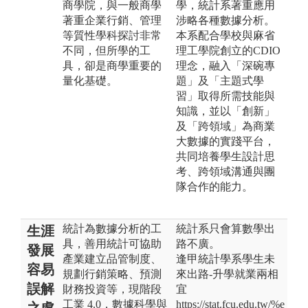
商學院，與一般商學
學，統計系著重應用
著重企業行銷、管理
涉略各種數據分析。
等質性學科探討非常
本系配合學校與麻省
不同，但所學的工
理工學院創立的CDIO
具，卻是商學重要的
理念，融入「深碗專
量化基礎。
題」及「主題式學
習」取得所需技能與
知識，並以「創新」
及「跨領域」為商業
大數據的實踐平台，
共同培養學生設計思
考、跨領域溝通與團
隊合作的能力。
統計為數據分析的工
統計系只會算數學出
生涯
具，善用統計可協助
路不廣。
發展
產業建立品管制度、
逢甲統計學系學生未
容易
規劃行銷策略、預測
來出路-升學就業兩相
誤解
財務投資等，現階段
宜
工業 4.0，數據科學與
https://stat.fcu.edu.tw/%e
之處