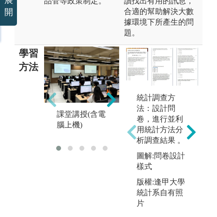
品管等政策制定。
讀找出有用的訊息，
合適的幫助解決大數
開
據環境下所產生的問
題。
學習
方法
統計調查方
安排專題研討
提
法：設計問
（邀請人員有
輔
課堂講授(含電
卷，進行並利
專家學者,業界
軟
腦上機)
用統計方法分
及畢業系友）
S
析調查結果 。
圖解:問卷設計
樣式
版權:逢甲大學
統計系自有照
片