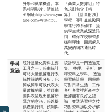
升學和就業機會。本
『商業大數據組』特
系相關影片，請連結
色規劃包含【精
至網址:https://www.you
算】、【計量財務】
tube.com/@stat-ntpu。
學程，導引並鼓勵同
學進行跨系修課，提
供學生就業或深造諮
詢，確保在校學習多
樣與彈性，因應瞬息
萬變的網路通訊時
代。
統計是量化資料主要
統計學是一門透過蒐
學科
工具之一，藉由統計
集、 整理、 分析、解
意涵
可將大量數據進行系
釋資料之學科。 透過
統性歸納與分析，化
學習統計學，同學將
簡成簡單可以代表大
可對日常生活、工作
量數據的量，並經由
各行各業裡所產生之
圖與表呈現出數據所
數據能有良好之認
隱含的意涵，藉以提
識，並透過習得之技
供產業行銷、預測與
巧對資料加以分析解
展