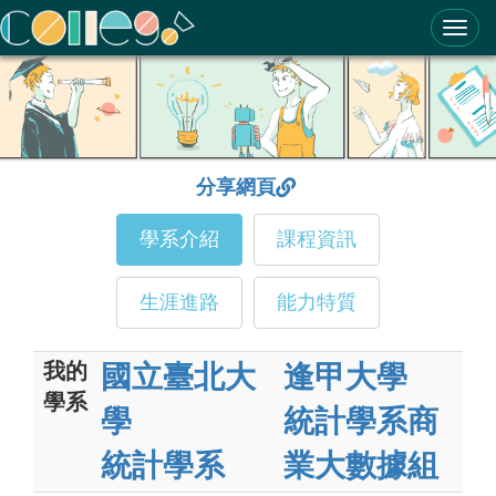
ColleGo! 大學選才與高中育才輔助系統
分享網頁
學系介紹
課程資訊
生涯進路
能力特質
我的
國立臺北大
逢甲大學
學系
學
統計學系商
統計學系
業大數據組