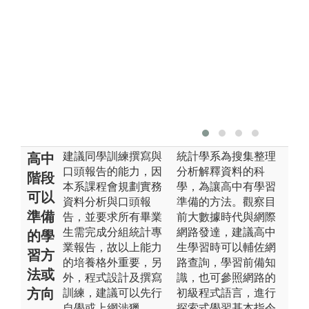
建議同學訓練撰寫與
統計學系為搜集整理
高中
口頭報告的能力，因
分析解釋資料的科
階段
本系課程會規劃實務
學，為讓高中有學習
可以
資料分析與口頭報
準備的方法。觀察目
準備
告，並要求所有畢業
前大數據時代與網際
生需完成分組統計專
網路發達，建議高中
的學
業報告，故以上能力
生學習時可以輔佐網
習方
的培養格外重要，另
路查詢，學習前備知
法或
外，程式設計及撰寫
識，也可參照網路的
方向
訓練，建議可以先行
初級程式語言，進行
自學或上網涉獵。
探索式學習基本指令