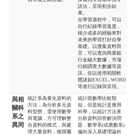
語法，呈現初步結
果。
在學習過程中，可以
自行紀錄學習進度，
積少成多的經驗來對
未來的學習打好自學
基礎。以搜集資料而
言，可以查詢商業銀
行金融大數據，市場
行銷調查大數據等資
訊，佐以使用初階軟
體諸如EXCEL, WORD
等進行記錄與呈現。
統計系為量化資料的
統計跟數學比較類
與相
方法，為分析多元資
似，但是統計是應用
關科
料型態，需使用數學
科學，以統計方法來
系之
與電腦，方可理解整
分析資料回答解決問
異同
合資料的模式，與處
題，數學系(或應數系)
理大量資料，雖隸屬
偏向深入基礎理論科