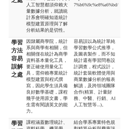
人工智慧都須仰賴大
7%b6%9c%e8%a6%bd/
量數據分析，就讀統
計系會明確知道統計
模型建置原理與了解
分析結果的是切性。
因隸屬商學院，統計
容易誤以為統計單純
學習
系與商學有相關，但
學習數學公式推導，
方法
相關僅在統計為商學
及圖表製作，而不知
容易
資料基本量化工具，
統計還有學習問卷設
誤解
要正確使用量化工
計調查，程式設計，
具，需仰賴專業統計
統計套裝軟體使用與
之處
模型建置與程式撰
商業數據分析的報表
寫，因此學生須具備
解讀，及跨領域團隊
良好數學基礎，課程
合作(精算、計量財
幾乎使用原文書，學
務、中醫、行銷、AI
生需有閱讀英文的能
人工智慧等...)。
力。
課程涵蓋數理統計、
結合學系專業特色規
學習
資料科學、機器學
劃精算分析與費率評