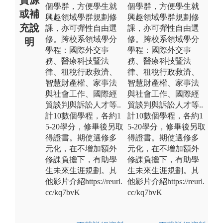
個學群，方便學生就
個學群，方便學生就
或補
興趣領域學群規劃修
興趣領域學群規劃修
充說
課，亦可彈性自由選
課，亦可彈性自由選
修。跨校系領域學分
修。跨校系領域學分
明
學程：國際外交事
學程：國際外交事
務、醫療科技暨法
務、醫療科技暨法
律、租稅行政救濟、
律、租稅行政救濟、
智慧財產權、家事法
智慧財產權、家事法
與社會工作、國際經
與社會工作、國際經
貿談判與訴訟人才等..
貿談判與訴訟人才等..
計10數個學程，各約1
計10數個學程，各約1
5-20學分，修畢後另取
5-20學分，修畢後另取
得證書。期使選修多
得證書。期使選修多
元化，在不增加額外
元化，在不增加額外
修課負擔下，有助學
修課負擔下，有助學
生未來生涯規劃。其
生未來生涯規劃。其
他影片介紹https://reurl.
他影片介紹https://reurl.
cc/kq7bvK
cc/kq7bvK