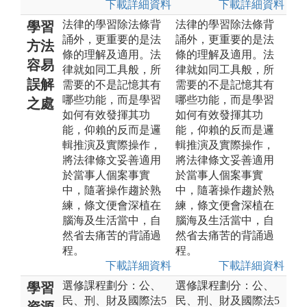
下載詳細資料
下載詳細資料
法律的學習除法條背
法律的學習除法條背
學習
誦外，更重要的是法
誦外，更重要的是法
方法
條的理解及適用。法
條的理解及適用。法
容易
律就如同工具般，所
律就如同工具般，所
誤解
需要的不是記憶其有
需要的不是記憶其有
哪些功能，而是學習
哪些功能，而是學習
之處
如何有效發揮其功
如何有效發揮其功
能，仰賴的反而是邏
能，仰賴的反而是邏
輯推演及實際操作，
輯推演及實際操作，
將法律條文妥善適用
將法律條文妥善適用
於當事人個案事實
於當事人個案事實
中，隨著操作趨於熟
中，隨著操作趨於熟
練，條文便會深植在
練，條文便會深植在
腦海及生活當中，自
腦海及生活當中，自
然省去痛苦的背誦過
然省去痛苦的背誦過
程。
程。
下載詳細資料
下載詳細資料
選修課程劃分：公、
選修課程劃分：公、
學習
民、刑、財及國際法5
民、刑、財及國際法5
資源