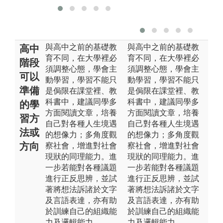
與高中之前的基礎教
與高中之前的基礎教
高中
育不同，在大學裡必
育不同，在大學裡必
階段
須調整心態，學會主
須調整心態，學會主
可以
動學習，學習不能只
動學習，學習不能只
準備
是侷限在課堂裡、教
是侷限在課堂裡、教
科書中，建議同學多
科書中，建議同學多
的學
方面閱讀文章，培養
方面閱讀文章，培養
習方
自己對各種人生境遇
自己對各種人生境遇
法或
的想像力；多角度觀
的想像力；多角度觀
方向
察社會，增進對社會
察社會，增進對社會
現狀的同理能力。進
現狀的同理能力。進
一步若能對各種議題
一步若能對各種議題
進行正反思辨，並試
進行正反思辨，並試
著將想法訴諸於文字
著將想法訴諸於文字
及言語表達，亦有助
及言語表達，亦有助
於訓練自己的組織能
於訓練自己的組織能
力及邏輯能力。
力及邏輯能力。