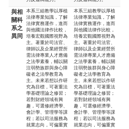
本系三組教學以厚植
本系三組教學以厚植
與相
法律專業知識，了解
法律專業知識，了解
關科
法律實務運作，進而
法律實務運作，進而
系之
與他國法律作比較，
與他國法律作比較，
異同
培養宏觀國際視野為
培養宏觀國際視野為
主。著重於司法官、
主。著重於司法官、
律師以及企業經營所
律師以及企業經營所
需法律專業人才應備
需法律專業人才應備
之法學素養，輔以關
之法學素養，輔以關
注弱勢族群與身心障
注弱勢族群與身心障
礙者之法學教育為
礙者之法學教育為
主。未來若想以作研
主。未來若想以作研
究為目標，可著重法
究為目標，可著重法
學基礎理論之修習；
學基礎理論之修習；
若對財經領域有興
若對財經領域有興
趣，可選修經濟學、
趣，可選修經濟學、
會計學、管理學等課
會計學、管理學等課
程；若以司法服務為
程；若以司法服務為
就業志向，可偏重實
就業志向，可偏重實