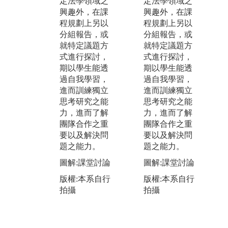
定法學領域之
定法學領域之
法律如何運用
及
興趣外，在課
興趣外，在課
在實際生活。
礎
程規劃上另以
程規劃上另以
另有實務經驗
導
分組報告，或
分組報告，或
豐富的專技教
領
就特定議題方
就特定議題方
師進行授課，
預
式進行探討，
式進行探討，
將案例帶進課
大
期以學生能透
期以學生能透
堂，從各種面
應
過自我學習，
過自我學習，
向切入思考，
方
進而訓練獨立
進而訓練獨立
幫助學生瞭解
增
思考研究之能
思考研究之能
職場所需能力
趣
力，進而了解
力，進而了解
與特質，俾將
圖
團隊合作之重
團隊合作之重
所學與實務接
要以及解決問
要以及解決問
版
軌。
題之能力。
題之能力。
拍
圖解:本系學生
圖解:課堂討論
圖解:課堂討論
至士林地院參
加實習前講習
版權:本系自行
版權:本系自行
拍攝
拍攝
版權:本系自行
拍攝