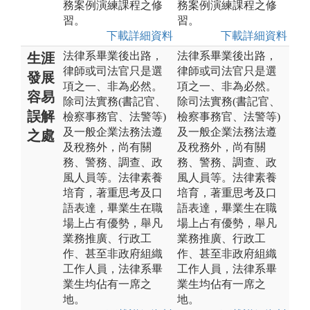
務案例演練課程之修
務案例演練課程之修
習。
習。
下載詳細資料
下載詳細資料
法律系畢業後出路，
法律系畢業後出路，
生涯
律師或司法官只是選
律師或司法官只是選
發展
項之一、非為必然。
項之一、非為必然。
容易
除司法實務(書記官、
除司法實務(書記官、
誤解
檢察事務官、法警等)
檢察事務官、法警等)
及一般企業法務法遵
及一般企業法務法遵
之處
及稅務外，尚有關
及稅務外，尚有關
務、警務、調查、政
務、警務、調查、政
風人員等。法律素養
風人員等。法律素養
培育，著重思考及口
培育，著重思考及口
語表達，畢業生在職
語表達，畢業生在職
場上占有優勢，舉凡
場上占有優勢，舉凡
業務推廣、行政工
業務推廣、行政工
作、甚至非政府組織
作、甚至非政府組織
工作人員，法律系畢
工作人員，法律系畢
業生均佔有一席之
業生均佔有一席之
地。
地。