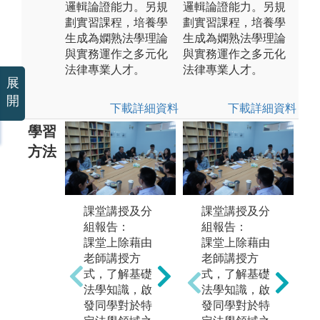
邏輯論證能力。另規
邏輯論證能力。另規
劃實習課程，培養學
劃實習課程，培養學
生成為嫻熟法學理論
生成為嫻熟法學理論
與實務運作之多元化
與實務運作之多元化
法律專業人才。
法律專業人才。
展
開
下載詳細資料
下載詳細資料
學習
方法
實務培訓/雙師
課
課堂講授及分
課堂講授及分
教學：
為
組報告：
組報告：
學生需於合作
學
課堂上除藉由
課堂上除藉由
單位完成24小
掌
老師講授方
老師講授方
時實習，透過
領
式，了解基礎
式，了解基礎
接觸案件當事
班
法學知識，啟
法學知識，啟
人及參與討論
輔
發同學對於特
發同學對於特
之過程，觀察
對