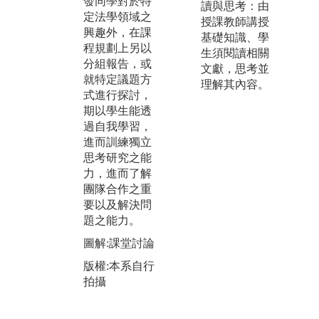
發同學對於特
之過程，觀察
對
讀與思考：由
定法學領域之
法律如何運用
及
授課教師講授
興趣外，在課
在實際生活。
礎
基礎知識、學
程規劃上另以
另有實務經驗
導
生須閱讀相關
分組報告，或
豐富的專技教
領
文獻，思考並
就特定議題方
師進行授課，
預
理解其內容。
式進行探討，
將案例帶進課
大
期以學生能透
堂，從各種面
應
過自我學習，
向切入思考，
方
進而訓練獨立
幫助學生瞭解
增
思考研究之能
職場所需能力
趣
力，進而了解
與特質，俾將
圖
團隊合作之重
所學與實務接
要以及解決問
版
軌。
題之能力。
拍
圖解:本系學生
圖解:課堂討論
至士林地院參
加實習前講習
版權:本系自行
拍攝
版權:本系自行
拍攝