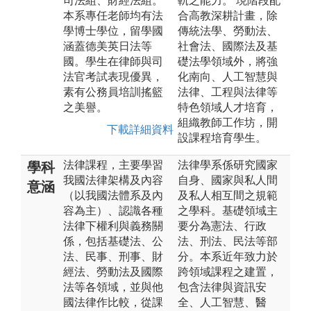
司法組、財經法組。
軌之能力。 現階段配
本系專任老師均有法
合高教深耕計畫，除
學博士學位，留學國
傳統法學、勞動法、
涵蓋德美英日法等
社會法、國際法及基
國。學生在律師與司
礎法學領域外，將強
法官考試表現優異，
化南向、人工智慧與
素有公務員培訓搖籃
法律、工程與法律等
之美譽。
特色領域人才培育，
組織教師工作坊，開
下載詳細資料
設課程培育學生。
法律課程，主要學習
法律學系係研究國家
學科
我國法律架構及內容
自身、國家與私人間
意涵
（以我國法體系及內
及私人相互間之規範
容為主）、認識各種
之學科。基礎領域主
法律下權利與義務關
要分為憲法、行政
係，包括基礎法、公
法、刑法、民法等部
法、民事、刑事、財
分。本系近年致力於
經法、勞動法及國際
跨領域課程之建置，
法等各領域，並與他
包含法律與資訊安
國法律作比較，從課
全、人工智慧、醫