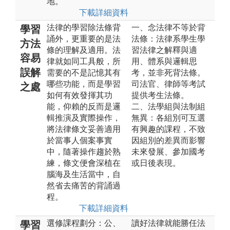
地。
下載詳細資料
法律的學習除法條背
一、念法律不等於背
學習
誦外，更重要的是法
法條：法律系學生學
方法
條的理解及適用。法
習法律之解釋與適
容易
律就如同工具般，所
用、體系與邏輯思
誤解
需要的不是記憶其有
考，並非死背法條。
哪些功能，而是學習
司法官、律師等考試
之處
如何有效發揮其功
提供考生法條。
能，仰賴的反而是邏
二、法學組與法制組
輯推演及實際操作，
無異：各組別可互選
將法律條文妥善適用
有興趣的課程，不致
於當事人個案事實
因組別的差異而影響
中，隨著操作趨於熟
未來發展、參加國考
練，條文便會深植在
或日後表現。
腦海及生活當中，自
然省去痛苦的背誦過
程。
下載詳細資料
選修課程劃分：公、
讀好法律就能勝任法
學習