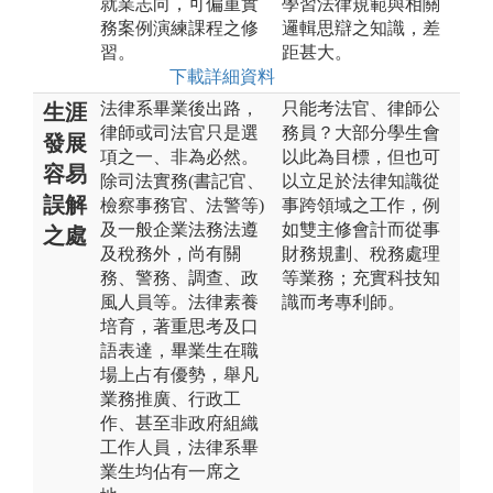
就業志向，可偏重實
學習法律規範與相關
務案例演練課程之修
邏輯思辯之知識，差
習。
距甚大。
下載詳細資料
法律系畢業後出路，
只能考法官、律師公
生涯
律師或司法官只是選
務員？大部分學生會
發展
項之一、非為必然。
以此為目標，但也可
容易
除司法實務(書記官、
以立足於法律知識從
誤解
檢察事務官、法警等)
事跨領域之工作，例
及一般企業法務法遵
如雙主修會計而從事
之處
及稅務外，尚有關
財務規劃、稅務處理
務、警務、調查、政
等業務；充實科技知
風人員等。法律素養
識而考專利師。
培育，著重思考及口
語表達，畢業生在職
場上占有優勢，舉凡
業務推廣、行政工
作、甚至非政府組織
工作人員，法律系畢
業生均佔有一席之