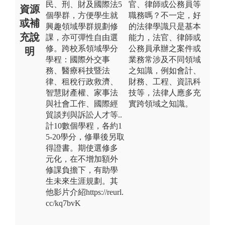
民、刑、財及國際法5
官、律師或公務員等
資源
個學群，方便學生就
職務嗎？不一定，好
或補
興趣領域學群規劃修
的法律學識只是基本
充說
課，亦可彈性自由選
能力，法官、律師或
修。跨校系領域學分
公務員承辦之案件或
明
學程：國際外交事
業務常涉及不同領域
務、醫療科技暨法
之知識，例如會計、
律、租稅行政救濟、
財務、工程、資訊科
智慧財產權、家事法
技等，法律人應多充
與社會工作、國際經
實跨領域之知識。
貿談判與訴訟人才等..
計10數個學程，各約1
5-20學分，修畢後另取
得證書。期使選修多
元化，在不增加額外
修課負擔下，有助學
生未來生涯規劃。其
他影片介紹https://reurl.
cc/kq7bvK