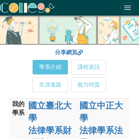
ColleGo! 大學選才與高中育才輔助系統
分享網頁
學系介紹
課程資訊
生涯進路
能力特質
我的
國立臺北大
國立中正大
學系
學
學
法律學系財
法律學系法