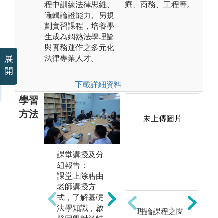
程中訓練法律思維、
療、商務、工程等。
邏輯論證能力。另規
劃實習課程，培養學
生成為嫻熟法學理論
與實務運作之多元化
法律專業人才。
展
開
下載詳細資料
學習
方法
未上傳圖片
實務培訓/雙師
課
課堂講授及分
教學：
為
組報告：
學生需於合作
學
課堂上除藉由
單位完成24小
掌
老師講授方
時實習，透過
領
式，了解基礎
接觸案件當事
班
法學知識，啟
人及參與討論
輔
理論課程之閱