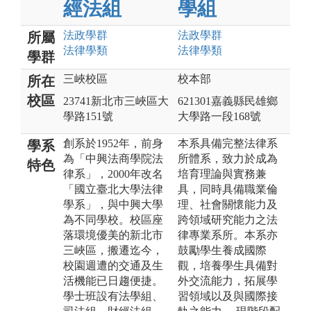
經法組
學組
法政
學群
法政
學群
所屬
法律
學類
法律
學類
學群
三峽校區
校本部
所在
校區
23741新北市三峽區大
621301嘉義縣民雄鄉
學路151號
大學路一段168號
創系於1952年，前身
本系具備完整法律系
學系
為「中興法商學院法
所體系，致力於成為
特色
律系」，2000年改名
培育理論與實務兼
「國立臺北大學法律
具，同時具備職業倫
學系」，與中興大學
理、社會關懷能力及
為不同學校。校區座
跨領域研究能力之法
落環境優美的新北市
律專業系所。本系亦
三峽區，搬遷迄今，
鼓勵學生養成國際
校園週遭的交通及生
觀，培養學生具備對
活機能已日趨便捷。
外交流能力，拓展學
學士班設有法學組、
習領域以及與國際接