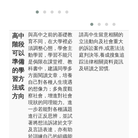
與高中之前的基礎教
請高中生留意相關的
高中
育不同，在大學裡必
立法動向及社會重大
階段
須調整心態，學會主
的訴訟案件,或憲法法
可以
動學習，學習不能只
庭判決等,養成搜集追
準備
是侷限在課堂裡、教
踪法律相關資料資訊
科書中，建議同學多
及研讀之習慣.
的學
方面閱讀文章，培養
習方
自己對各種人生境遇
法或
的想像力；多角度觀
方向
察社會，增進對社會
現狀的同理能力。進
一步若能對各種議題
進行正反思辨，並試
著將想法訴諸於文字
及言語表達，亦有助
於訓練自己的組織能