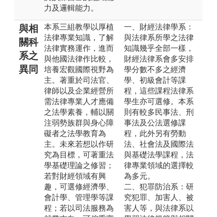
力及邏輯能力。
本系三組教學以厚植
一、財經法律學系：
與相
法律專業知識，了解
與法律系所學之法律
關科
法律實務運作，進而
知識幾乎全部一樣，
系之
與他國法律作比較，
財經法律系會多安排
異同
培養宏觀國際視野為
學分數不多之經濟
主。著重於司法官、
學、初級會計等課
律師以及企業經營所
程，這些課程法律系
需法律專業人才應備
學生亦可選修。本系
之法學素養，輔以關
則有較多民事法、刑
注弱勢族群與身心障
事法及公法選修課
礙者之法學教育為
程，此外另有勞動
主。未來若想以作研
法、社會法及國際法
究為目標，可著重法
與基礎法學課程，法
學基礎理論之修習；
律專業領域的選擇較
若對財經領域有興
為多元。
趣，可選修經濟學、
二、犯罪防治系：研
會計學、管理學等課
究犯罪、加害人、被
程；若以司法服務為
害人等，與法律系以