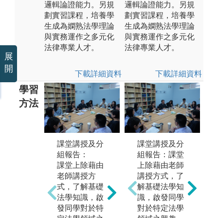
邏輯論證能力。另規
邏輯論證能力。另規
劃實習課程，培養學
劃實習課程，培養學
生成為嫻熟法學理論
生成為嫻熟法學理論
與實務運作之多元化
與實務運作之多元化
法律專業人才。
法律專業人才。
展
開
下載詳細資料
下載詳細資料
學習
方法
實務培訓/雙師
課
課堂講授及分
課堂講授及分
教學：
為
組報告：
組報告：課堂
學生需於合作
學
課堂上除藉由
上除藉由老師
單位完成24小
掌
老師講授方
講授方式，了
時實習，透過
領
式，了解基礎
解基礎法學知
接觸案件當事
班
法學知識，啟
識，啟發同學
人及參與討論
輔
發同學對於特
對於特定法學
之過程，觀察
對