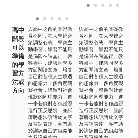
與高中之前的基礎教
與高中之前的基礎教
高中
育不同，在大學裡必
育不同，在大學裡必
階段
須調整心態，學會主
須調整心態，學會主
可以
動學習，學習不能只
動學習，學習不能只
準備
是侷限在課堂裡、教
是侷限在課堂裡、教
科書中，建議同學多
科書中，建議同學多
的學
方面閱讀文章，培養
方面閱讀文章，培養
習方
自己對各種人生境遇
自己對各種人生境遇
法或
的想像力；多角度觀
的想像力；多角度觀
方向
察社會，增進對社會
察社會，增進對社會
現狀的同理能力。進
現狀的同理能力。進
一步若能對各種議題
一步若能對各種議題
進行正反思辨，並試
進行正反思辨，並試
著將想法訴諸於文字
著將想法訴諸於文字
及言語表達，亦有助
及言語表達，亦有助
於訓練自己的組織能
於訓練自己的組織能
力及邏輯能力。
力及邏輯能力。