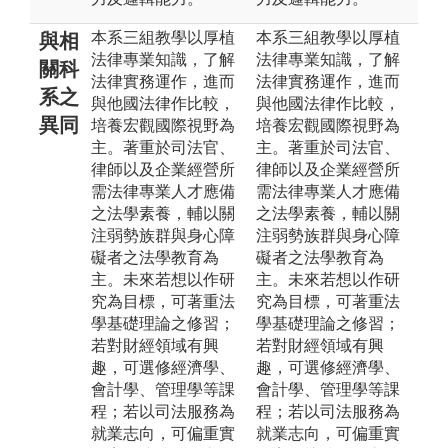
本系三組教學以厚植
本系三組教學以厚植
與相
法律專業知識，了解
法律專業知識，了解
關科
法律實務運作，進而
法律實務運作，進而
系之
與他國法律作比較，
與他國法律作比較，
異同
培養宏觀國際視野為
培養宏觀國際視野為
主。著重於司法官、
主。著重於司法官、
律師以及企業經營所
律師以及企業經營所
需法律專業人才應備
需法律專業人才應備
之法學素養，輔以關
之法學素養，輔以關
注弱勢族群與身心障
注弱勢族群與身心障
礙者之法學教育為
礙者之法學教育為
主。未來若想以作研
主。未來若想以作研
究為目標，可著重法
究為目標，可著重法
學基礎理論之修習；
學基礎理論之修習；
若對財經領域有興
若對財經領域有興
趣，可選修經濟學、
趣，可選修經濟學、
會計學、管理學等課
會計學、管理學等課
程；若以司法服務為
程；若以司法服務為
就業志向，可偏重實
就業志向，可偏重實