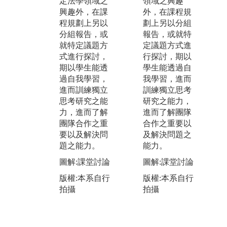
定法學領域之
領域之興趣
法律如何運用
及
興趣外，在課
外，在課程規
在實際生活。
礎
程規劃上另以
劃上另以分組
另有實務經驗
導
分組報告，或
報告，或就特
豐富的專技教
領
就特定議題方
定議題方式進
師進行授課，
預
式進行探討，
行探討，期以
將案例帶進課
大
期以學生能透
學生能透過自
堂，從各種面
應
過自我學習，
我學習，進而
向切入思考，
方
進而訓練獨立
訓練獨立思考
幫助學生瞭解
增
思考研究之能
研究之能力，
職場所需能力
趣
力，進而了解
進而了解團隊
與特質，俾將
圖
團隊合作之重
合作之重要以
所學與實務接
班
要以及解決問
及解決問題之
軌。
課
題之能力。
能力。
圖解:本系學生
版
圖解:課堂討論
圖解:課堂討論
至士林地院參
拍
加實習前講習
版權:本系自行
版權:本系自行
拍攝
拍攝
版權:本系自行
拍攝