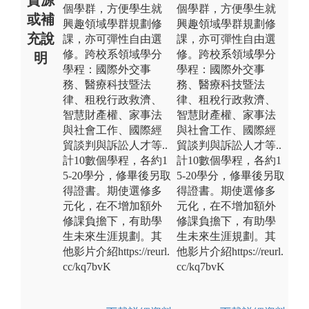
個學群，方便學生就
個學群，方便學生就
或補
興趣領域學群規劃修
興趣領域學群規劃修
充說
課，亦可彈性自由選
課，亦可彈性自由選
修。跨校系領域學分
修。跨校系領域學分
明
學程：國際外交事
學程：國際外交事
務、醫療科技暨法
務、醫療科技暨法
律、租稅行政救濟、
律、租稅行政救濟、
智慧財產權、家事法
智慧財產權、家事法
與社會工作、國際經
與社會工作、國際經
貿談判與訴訟人才等..
貿談判與訴訟人才等..
計10數個學程，各約1
計10數個學程，各約1
5-20學分，修畢後另取
5-20學分，修畢後另取
得證書。期使選修多
得證書。期使選修多
元化，在不增加額外
元化，在不增加額外
修課負擔下，有助學
修課負擔下，有助學
生未來生涯規劃。其
生未來生涯規劃。其
他影片介紹https://reurl.
他影片介紹https://reurl.
cc/kq7bvK
cc/kq7bvK