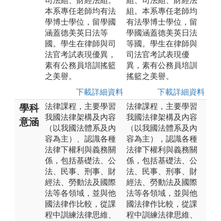
司法組、財經法組。
組、司法組、財經法
本系專任老師均有法
組。本系專任老師均
學博士學位，留學國
有法學博士學位，留
涵蓋德美英日法等
學國涵蓋德美英日法
國。學生在律師與司
等國。學生在律師與
法官考試表現優異，
司法官考試表現優
素有公務員培訓搖籃
異，素有公務員培訓
之美譽。
搖籃之美譽。
下載詳細資料
下載詳細資料
法律課程，主要學習
法律課程，主要學習
學科
我國法律架構及內容
我國法律架構及內容
意涵
（以我國法體系及內
（以我國法體系及內
容為主）、認識各種
容為主），認識各種
法律下權利與義務關
法律下權利與義務關
係，包括基礎法、公
係，包括基礎法、公
法、民事、刑事、財
法、民事、刑事、財
經法、勞動法及國際
經法、勞動法及國際
法等各領域，並與他
法等各領域，並與他
國法律作比較，從課
國法律作比較，從課
程中訓練法律思維、
程中訓練法律思維、