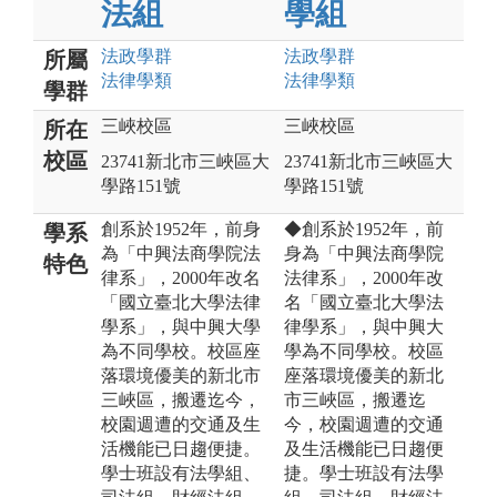
法組
學組
法政
學群
法政
學群
所屬
法律
學類
法律
學類
學群
三峽校區
三峽校區
所在
校區
23741新北市三峽區大
23741新北市三峽區大
學路151號
學路151號
創系於1952年，前身
◆創系於1952年，前
學系
為「中興法商學院法
身為「中興法商學院
特色
律系」，2000年改名
法律系」，2000年改
「國立臺北大學法律
名「國立臺北大學法
學系」，與中興大學
律學系」，與中興大
為不同學校。校區座
學為不同學校。校區
落環境優美的新北市
座落環境優美的新北
三峽區，搬遷迄今，
市三峽區，搬遷迄
校園週遭的交通及生
今，校園週遭的交通
活機能已日趨便捷。
及生活機能已日趨便
學士班設有法學組、
捷。學士班設有法學