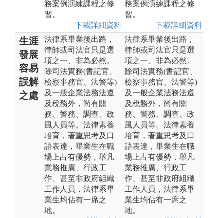
務案例演練課程之修
務案例演練課程之修
習。
習。
下載詳細資料
下載詳細資料
法律系畢業後出路，
法律系畢業後出路，
生涯
律師或司法官只是選
律師或司法官只是選
發展
項之一、非為必然。
項之一、非為必然。
容易
除司法實務(書記官、
除司法實務(書記官、
誤解
檢察事務官、法警等)
檢察事務官、法警等)
及一般企業法務法遵
及一般企業法務法遵
之處
及稅務外，尚有關
及稅務外，尚有關
務、警務、調查、政
務、警務、調查、政
風人員等。法律素養
風人員等。法律素養
培育，著重思考及口
培育，著重思考及口
語表達，畢業生在職
語表達，畢業生在職
場上占有優勢，舉凡
場上占有優勢，舉凡
業務推廣、行政工
業務推廣、行政工
作、甚至非政府組織
作、甚至非政府組織
工作人員，法律系畢
工作人員，法律系畢
業生均佔有一席之
業生均佔有一席之
地。
地。