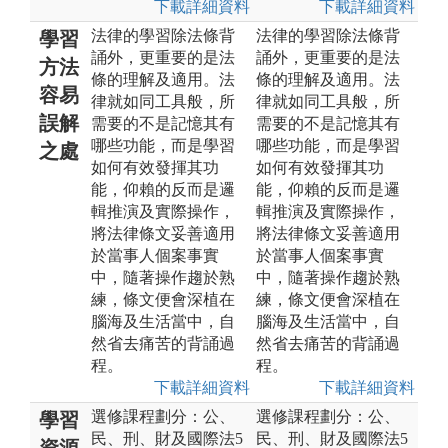
下載詳細資料
下載詳細資料
法律的學習除法條背
法律的學習除法條背
學習
誦外，更重要的是法
誦外，更重要的是法
方法
條的理解及適用。法
條的理解及適用。法
容易
律就如同工具般，所
律就如同工具般，所
誤解
需要的不是記憶其有
需要的不是記憶其有
哪些功能，而是學習
哪些功能，而是學習
之處
如何有效發揮其功
如何有效發揮其功
能，仰賴的反而是邏
能，仰賴的反而是邏
輯推演及實際操作，
輯推演及實際操作，
將法律條文妥善適用
將法律條文妥善適用
於當事人個案事實
於當事人個案事實
中，隨著操作趨於熟
中，隨著操作趨於熟
練，條文便會深植在
練，條文便會深植在
腦海及生活當中，自
腦海及生活當中，自
然省去痛苦的背誦過
然省去痛苦的背誦過
程。
程。
下載詳細資料
下載詳細資料
選修課程劃分：公、
選修課程劃分：公、
學習
民、刑、財及國際法5
民、刑、財及國際法5
資源