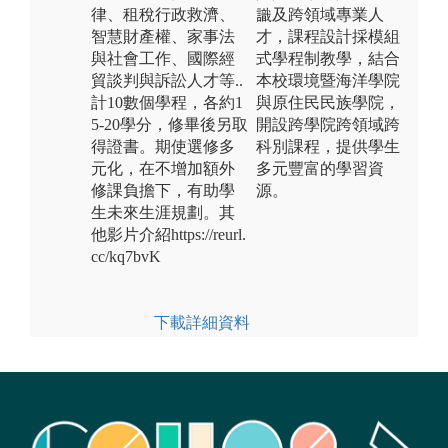
律、租稅行政救濟、
識及跨領域專業人
智慧財產權、家事法
才，課程設計採模組
與社會工作、國際經
式學程制教學，結合
貿談判與訴訟人才等..
本校環境暨海洋學院
計10數個學程，各約1
與原住民民族學院，
5-20學分，修畢後另取
開設跨學院跨領域跨
得證書。期使選修多
科別課程，提供學生
元化，在不增加額外
多元豐富的學習資
修課負擔下，有助學
源。
生未來生涯規劃。其
他影片介紹https://reurl.
cc/kq7bvK
下載詳細資料