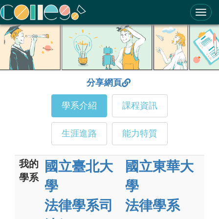
ColleGo! 大學選才與高中育才輔助系統
分享網頁
學系介紹
課程資訊
生涯進路
能力特質
我的
國立臺北大
國立東華大
學系
學
學
法律學系司
法律學系