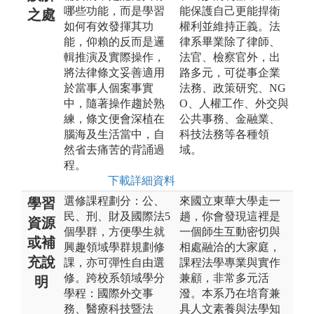
哪些功能，而是學習
能保護自己更能捍衛
之處
如何有效發揮其功
權利並維持正義。法
能，仰賴的反而是邏
律系畢業除了律師、
輯推演及實際操作，
法官、檢察官外，出
將法律條文妥善適用
路多元，可從事企業
於當事人個案事實
法務、政策研究、NG
中，隨著操作趨於熟
O、人權工作、外交與
練，條文便會深植在
公共事務、金融業、
腦海及生活當中，自
科技法務等各種領
然省去痛苦的背誦過
域。
程。
下載詳細資料
選修課程劃分：公、
來國立東華大學走一
學習
民、刑、財及國際法5
趟，你會發現這裡是
資源
個學群，方便學生就
一個師生互動密切與
或補
興趣領域學群規劃修
相處融洽的大家庭，
充說
課，亦可彈性自由選
課程法學專業與實作
修。跨校系領域學分
兼顧，非常多元活
明
學程：國際外交事
潑。本系乃在培育兼
務、醫療科技暨法
具人文素養與法學知