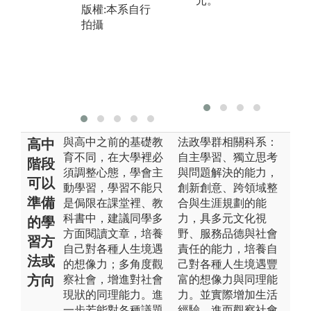
元。
加實習前講習
版權:本系自行
拍攝
版權:本系自行
拍攝
與高中之前的基礎教
法政學群相關科系：
高中
育不同，在大學裡必
自主學習、獨立思考
階段
須調整心態，學會主
與問題解決的能力，
可以
動學習，學習不能只
創新創意、跨領域整
準備
是侷限在課堂裡、教
合與生涯規劃的能
科書中，建議同學多
力，具多元文化視
的學
方面閱讀文章，培養
野、服務品德與社會
習方
自己對各種人生境遇
責任的能力，培養自
法或
的想像力；多角度觀
己對各種人生境遇豐
方向
察社會，增進對社會
富的想像力與同理能
現狀的同理能力。進
力。並實際增加生活
一步若能對各種議題
經驗，進而觀察社會