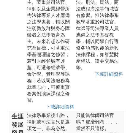
主。著重於司法官、
法、刑法、民法、商
律師以及企業經營所
法或程序法等領域皆
需法律專業人才應備
有修習。惟法律學系
之法學素養，輔以關
教學著重於司法官、
注弱勢族群與身心障
律師等司法專業人員
礙者之法學教育為
應備之法學基礎教
主。未來若想以作研
學，輔以同學自行選
究為目標，可著重法
修各項感興趣的新興
學基礎理論之修習；
法律課程，如智慧財
若對財經領域有興
產權法、證券交易法
趣，可選修經濟學、
等。
會計學、管理學等課
下載詳細資料
程；若以司法服務為
就業志向，可偏重實
務案例演練課程之修
習。
下載詳細資料
法律系畢業後出路，
只能當律師司法官
生涯
律師或司法官只是選
嗎？那麼難考．．．
發展
項之一、非為必然。
當然不只這樣。
容易