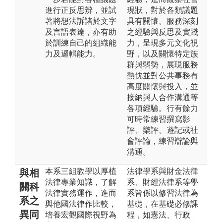
進行正反思辨，並試
現狀，對於各類議題
著將想法訴諸於文字
具有關懷、服務深刻
及言語表達，亦有助
之經驗與反思及實踐
於訓練自己的組織能
力，呈現多元文化視
力及邏輯能力。
野，以及關懷特定族
群與弱勢，展現服務
熱忱並對公共事務有
高度關懷與投入，並
接納與人合作溝通等
各項經驗。行有餘力
可時常練習撰寫影
評、樂評、遊記或社
會評論，練習辯論與
溝通。
本系三組教學以厚植
法律學系與財金法律
與相
法律專業知識，了解
系、財經法律系等學
關科
法律實務運作，進而
系皆係以修習法律為
系之
與他國法律作比較，
基礎，在基礎必修課
異同
培養宏觀國際視野為
程，如憲法、行政