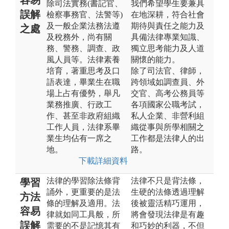
除司法實務(書記官、
我們希望學生要兼具
誤解
檢察事務官、法警等)
在地深耕，符合社會
及一般企業法務法遵
期待與責任之能力及
之處
及稅務外，尚有關
具備法律專業知識、
務、警務、調查、政
獨立思考能力及人道
風人員等。法律素養
關懷的能力。
培育，著重思考及口
除了司法官、律師，
語表達，畢業生在職
跨領域如調查員、外
場上占有優勢，舉凡
交官、高考公務員等
業務推廣、行政工
各項國家公職考試，
作、甚至非政府組織
私人企業、非營利組
工作人員，法律系畢
織從事與所學相關之
業生均佔有一席之
工作都是法律人的出
地。
路。
下載詳細資料
法律的學習除法條背
法律不只是背法條，
學習
誦外，更重要的是法
生硬的法條透過理解
方法
條的理解及適用。法
後被靈活精巧運用，
容易
律就如同工具般，所
將會發現法律是有趣
誤解
需要的不是記憶其有
和巧妙的利器，不但