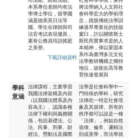
司法組、財經法組。
社會科學學院，秉持
本系專任老師均有法
將法學納入人文與社
學博士學位，留學國
會科學宏大的學術理
涵蓋德美英日法等
念，跳脫傳統法學訓
國。學生在律師與司
練過早專業化的技能
法官考試表現優異，
窠臼，許以關懷斯土
素有公務員培訓搖籃
斯民而實事求是的人
之美譽。
本精神，俾以鞏固本
系作為臺灣多元文化
下載詳細資料
法學教研機構之獨特
地位，故能在高等教
育快速發展與
法律課程，主要學習
法學是社會科學中一
學科
我國法律架構及內容
門特殊的學科，研究
意涵
（以我國法體系及內
法律此一特定社會現
容為主）、認識各種
象及其規律。所有的
法律下權利與義務關
秩序都可以說是一種
係，包括基礎法、公
「法律」，例如自然
法、民事、刑事、財
規律、倫常、邏輯法
經法、勞動法及國際
則或美學，而法學就