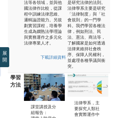
法等各領域，並與他
是研究法律的法則。
國法律作比較，從課
法律學系主要是研究
程中訓練法律思維、
「法律制度」與「社
邏輯論證能力。另規
會規則」的一門學
劃實習課程，培養學
科。我們學習各種法
生成為嫻熟法學理論
律，例如刑法、民
與實務運作之多元化
法、憲法、商法等，
法律專業人才。
了解國家是如何透過
法律來維持社會秩
展
序、保障人民權利，
下載詳細資料
開
並處理各種爭議與衝
突。
學習
方法
實務培訓/雙師
課
法律學系，主
課堂講授及分
教學：
為
要探究人類社
組報告：
學生需於合作
學
會實際運作中