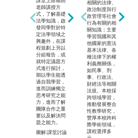
課堂上除藉由
單位完成24小
掌
相關的法律、
老師講授方
時實習，透過
領
政治制度與行
式，了解基礎
接觸案件當事
班
政管理等社會
法學知識，啟
人及參與討論
輔
行為有關的相
發同學對於特
之過程，觀察
對
關知識；主要
定法學領域之
法律如何運用
及
學習我國和其
興趣外，在課
在實際生活。
礎
他國家的憲法
程規劃上另以
另有實務經驗
導
基本法律、各
分組報告，或
豐富的專技教
領
種法律下的權
就特定議題方
師進行授課，
預
利義務關係，
式進行探討，
將案例帶進課
大
如民事、刑
期以學生能透
堂，從各種面
應
事、行政法、
過自我學習，
向切入思考，
方
財經法等相關
進而訓練獨立
幫助學生瞭解
增
法規。本校採
思考研究之能
職場所需能力
趣
跨領域學習，
力，進而了解
與特質，俾將
推動發展整合
圖
團隊合作之重
所學與實務接
性教學研究，
班
要以及解決問
軌。
豐厚本校跨科
課
題之能力。
際學術領域，
圖解:本系學生
版
課程選擇多
圖解:課堂討論
至士林地院參
拍