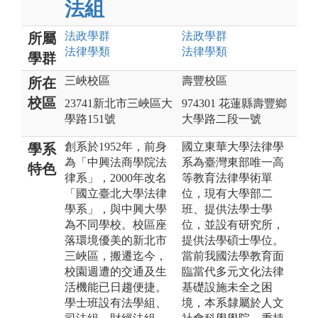
法組
法政
學群
法政
學群
所屬
法律
學類
法律
學類
學群
三峽校區
壽豐校區
所在
校區
23741新北市三峽區大
974301 花蓮縣壽豐鄉
學路151號
大學路二段一號
創系於1952年，前身
國立東華大學法律學
學系
為「中興法商學院法
系為臺灣東部唯一高
特色
律系」，2000年改名
等教育法律學術單
「國立臺北大學法律
位，現有大學部二
學系」，與中興大學
班、提供法學士學
為不同學校。校區座
位，並設有研究所，
落環境優美的新北市
提供法學碩士學位。
三峽區，搬遷迄今，
當前我國法學教育面
校園週遭的交通及生
臨當代多元文化法律
活機能已日趨便捷。
基礎設施未全之困
學士班設有法學組、
境，本系隸屬於人文