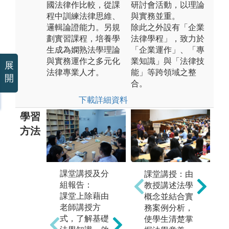
國法律作比較，從課
研討會活動，以理論
程中訓練法律思維、
與實務並重。
邏輯論證能力。另規
除此之外設有「企業
劃實習課程，培養學
法律學程」，致力於
生成為嫻熟法學理論
「企業運作」、「專
與實務運作之多元化
業知識」與「法律技
展
法律專業人才。
能」等跨領域之整
開
合。
下載詳細資料
學習
方法
實務培訓/雙師
課
課堂講授及分
課堂講授：由
教學：
為
組報告：
教授講述法學
學生需於合作
學
課堂上除藉由
概念並結合實
單位完成24小
掌
老師講授方
務案例分析，
時實習，透過
領
式，了解基礎
使學生清楚掌
接觸案件當事
班