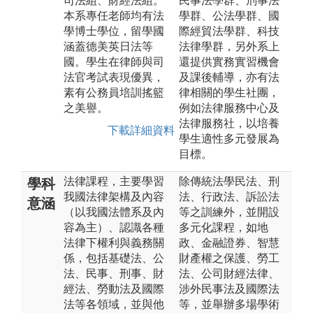
司法組、財經法組。
民事法學群、刑事法
本系專任老師均有法
學群、公法學群、國
學博士學位，留學國
際經貿法學群、科技
涵蓋德美英日法等
法律學群，另外系上
國。學生在律師與司
還提供實務實習機會
法官考試表現優異，
及課後輔導，亦有法
素有公務員培訓搖籃
律相關的學生社團，
之美譽。
例如法律服務中心及
法律服務社，以培養
下載詳細資料
學生適性多元發展為
目標。
法律課程，主要學習
除傳統法學民法、刑
學科
我國法律架構及內容
法、行政法、訴訟法
意涵
（以我國法體系及內
等之訓練外，並開設
容為主）、認識各種
多元化課程，如地
法律下權利與義務關
政、金融證券、智慧
係，包括基礎法、公
財產權之保護、勞工
法、民事、刑事、財
法、公司財經法律、
經法、勞動法及國際
涉外民事法及國際法
法等各領域，並與他
等，並舉辦多場學術