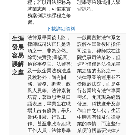
程；若以司法服務為
理學等跨領域排入學
就業志向，可偏重實
習課程。
務案例演練課程之修
習。
下載詳細資料
法律系畢業後出路，
一般而言對法律系之
生涯
律師或司法官只是選
誤解在畢業後即擔任
發展
項之一、非為必然。
司法官、律師或在法
容易
除司法實務(書記官、
院從事司法業務，但
誤解
檢察事務官、法警等)
這些僅僅是法律系畢
及一般企業法務法遵
業之後的出路之一，
之處
及稅務外，尚有關
法律專業的運用並不
務、警務、調查、政
受限於法院，而是各
風人員等。法律素養
行各業均有法律專業
培育，著重思考及口
需求。尤其現為經濟
語表達，畢業生在職
發達、科技進步及創
場上占有優勢，舉凡
作自由之年代，生活
業務推廣、行政工
中時常有觸及法律專
作、甚至非政府組織
業的事情，而這些行
工作人員，法律系畢
業便迫切需要法律人