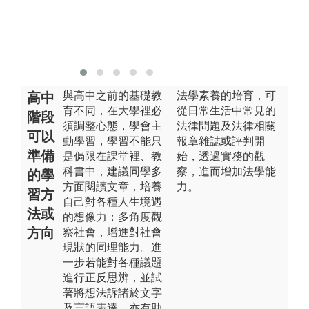
與高中之前的基礎教
法學素養的培育，可
高中
育不同，在大學裡必
從日常生活中常見的
階段
須調整心態，學會主
法律問題及法律相關
可以
動學習，學習不能只
報章雜誌或評判開
準備
是侷限在課堂裡、教
始，透過實務的觀
科書中，建議同學多
察，進而增加法學能
的學
方面閱讀文章，培養
力。
習方
自己對各種人生境遇
法或
的想像力；多角度觀
方向
察社會，增進對社會
現狀的同理能力。進
一步若能對各種議題
進行正反思辨，並試
著將想法訴諸於文字
及言語表達，亦有助