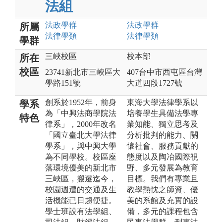
法組
法政
學群
法政
學群
所屬
法律
學類
法律
學類
學群
三峽校區
校本部
所在
校區
23741新北市三峽區大
407台中市西屯區台灣
學路151號
大道四段1727號
創系於1952年，前身
東海大學法律學系以
學系
為「中興法商學院法
培養學生具備法學專
特色
律系」，2000年改名
業知能、獨立思考及
「國立臺北大學法律
分析批判的能力、關
學系」，與中興大學
懷社會、服務貢獻的
為不同學校。校區座
態度以及陶冶國際視
落環境優美的新北市
野、多元發展為教育
三峽區，搬遷迄今，
目標。我們有專業且
校園週遭的交通及生
教學熱忱之師資、優
活機能已日趨便捷。
美的系館及充實的設
學士班設有法學組、
備，多元的課程包含