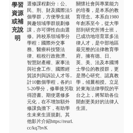
選修課程劃分：公、
關懷社會與專業能力
學習
民、刑、財及國際法5
的培養，是本系的教
資源
個學群，方便學生就
育理念。本系自1980
或補
興趣領域學群規劃修
年創系至今，從大學
充說
課，亦可彈性自由選
部到研究所博士班，
修。跨校系領域學分
已成功地培育眾多法
明
學程：國際外交事
律人才，是中部地區
務、醫療科技暨法
最完整的法律教育學
律、租稅行政救濟、
府。擁有德、日、
智慧財產權、家事法
英、美、法及本國博
與社會工作、國際經
士學位的教授群，更
貿談判與訴訟人才等..
是潛心研究、認真教
計10數個學程，各約1
學，傾曩相授。立足
5-20學分，修畢後另取
於東海法律學院的平
得證書。期使選修多
台之上，將幫助各位
元化，在不增加額外
開創更美好的法律人
修課負擔下，有助學
生涯。
生未來生涯規劃。其
他影片介紹https://reurl.
cc/kq7bvK