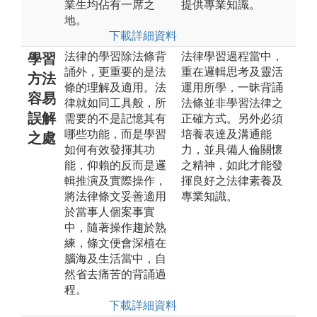
業生均佔有一席之
提供專業知識。
地。
下載詳細資料
法律的學習除法條背
法律學習過程當中，
學習
誦外，更重要的是法
重在邏輯思考及靈活
方法
條的理解及適用。法
運用所學，一昧背誦
容易
律就如同工具般，所
法條並非學習法律之
誤解
需要的不是記憶其有
正確方式。另外必須
哪些功能，而是學習
培養表達及溝通能
之處
如何有效發揮其功
力，並具備人倫關懷
能，仰賴的反而是邏
之精神，如此才能發
輯推演及實際操作，
揮良好之法律素養及
將法律條文妥善適用
專業知識。
於當事人個案事實
中，隨著操作趨於熟
練，條文便會深植在
腦海及生活當中，自
然省去痛苦的背誦過
程。
下載詳細資料