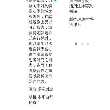
法學知識，啟
握法學意義，
人及參與討論
輔
發同學對於特
活用法律專業
之過程，觀察
對
定法學領域之
知識。
法律如何運用
及
興趣外，在課
在實際生活。
礎
版權:東海大學
程規劃上另以
另有實務經驗
導
法律系
分組報告，或
豐富的專技教
領
就特定議題方
師進行授課，
預
式進行探討，
將案例帶進課
大
期以學生能透
堂，從各種面
應
過自我學習，
向切入思考，
方
進而訓練獨立
幫助學生瞭解
增
思考研究之能
職場所需能力
趣
力，進而了解
與特質，俾將
圖
團隊合作之重
所學與實務接
班
要以及解決問
軌。
課
題之能力。
圖解:本系學生
版
圖解:課堂討論
至士林地院參
拍
加實習前講習
版權:本系自行
拍攝
版權:本系自行
拍攝