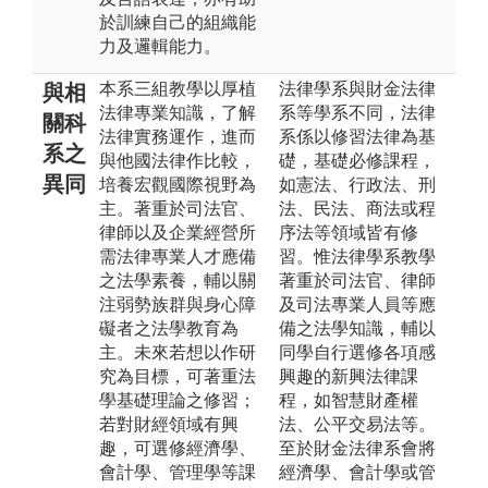
於訓練自己的組織能
力及邏輯能力。
本系三組教學以厚植
法律學系與財金法律
與相
法律專業知識，了解
系等學系不同，法律
關科
法律實務運作，進而
系係以修習法律為基
系之
與他國法律作比較，
礎，基礎必修課程，
異同
培養宏觀國際視野為
如憲法、行政法、刑
主。著重於司法官、
法、民法、商法或程
律師以及企業經營所
序法等領域皆有修
需法律專業人才應備
習。惟法律學系教學
之法學素養，輔以關
著重於司法官、律師
注弱勢族群與身心障
及司法專業人員等應
礙者之法學教育為
備之法學知識，輔以
主。未來若想以作研
同學自行選修各項感
究為目標，可著重法
興趣的新興法律課
學基礎理論之修習；
程，如智慧財產權
若對財經領域有興
法、公平交易法等。
趣，可選修經濟學、
至於財金法律系會將
會計學、管理學等課
經濟學、會計學或管