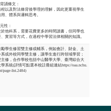
記背誦條文：
過程以及對法條背後學理的理解，因此更重視學生
適用、體系與邏輯思考。
多元性：
較於他科系，需要花費更多的時間讀書，但同學也
賽、實習等方式，在過程中學習法律相關的知識。
鼓勵學生修習雙主修或輔系，例如會計、財金、土
外系或外校同學雙主修，讓學生進行跨領域學習；
雙主修，合作學校包括中山醫學大學、臺灣綜合大
統(詳情可點選本校註冊組連結https://oaa.nchu.
t/page-list.2484)