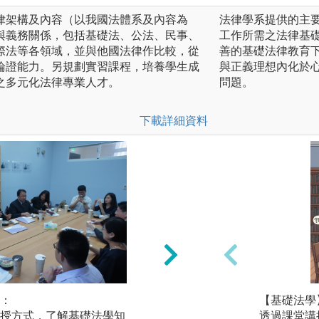
律架構及內容（以我國法體系及內容為
法律學系提供的主
與義務關係，包括基礎法、公法、民事、
工作所需之法律基
際法等各領域，並與他國法律作比較，從
善的基礎法律教育
論證能力。另規劃實習課程，培養學生成
與正義理想內化於
之多元化法律專業人才。
問題。
下載詳細資料
：
實務培訓/雙師教學
【基礎法學
授方式，了解基礎法學知
學生需於合作單位
透過課堂講