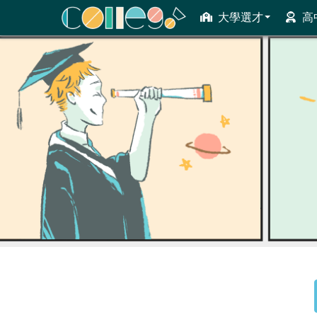
大學選才
高
ColleGo! 大學選才與高中育才輔助系統