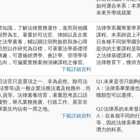
如何適合本系；本系
未來升學或就業
業知識，了解法律實務運作，進而與他國
法律學系屬專業學
視野為主。著重於司法官、律師以及企業
課程。本系師資上
之法學素養，輔以關注弱勢族群與身心障
日各種不同留學國
若想以作研究為目標，可著重法學基礎理
提供的主要課程是
興趣，可選修經濟學、會計學、管理學等
之法律基礎課程。
志向，可偏重實務案例演練課程之修習。
法律教育下，獲得
下載詳細資料
司法官只是選項之一、非為必然。除司法
Q1.未來是否只能
法警等)及一般企業法務法遵及稅務外，尚
A：法律系畢業後
人員等。法律素養培育，著重思考及口語
職類型可以選擇。
優勢，舉凡業務推廣、行政工作、甚至非
畢業生均佔有一席之地。
Q2:法律系的未來
下載詳細資料
A：在各個不同的
等，因此法律系畢
潛力的科系。