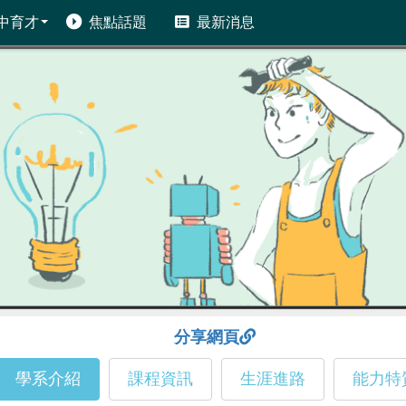
中育才
焦點話題
最新消息
分享網頁
學系介紹
課程資訊
生涯進路
能力特