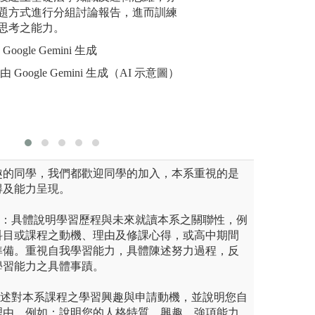
論之過程，觀察法律如何運用
題方式進行分組討論報告，進而訓練
博士班學生擔任課
訴訟法實
實務經驗豐富的專技教師進行
思考之能力。
憲法重要基礎學科
研習(一)
課堂，從各種面向切入思考，
習及預習，以協助
研習、財經
oogle Gemini 生成
所需能力與特質，俾將所學與
與心態，增加學習
習、勞動
 Google Gemini 生成（AI 示意圖）
事法律實
圖解:由碩博士班
士林地院參加實習前講習
圖解:本圖由 
版權:本系自行拍
版權:本圖片由
趣的同學，我們都歡迎同學的加入，本系重視的是
得及能力呈現。
思：具體說明學習歷程與未來就讀本系之關聯性，例
科目或課程之動機、理由及修課心得，或高中期間
準備。重視自我學習能力，具體陳述努力過程，反
學習能力之具體事蹟。
陳述對本系課程之學習興趣與申請動機，並說明您自
理由，例如：說明您的人格特質、興趣、強項能力