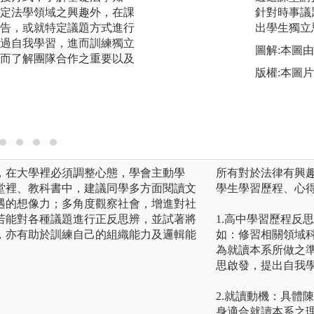
定法學領域之興趣外，在課
件當事人及參與討
針對時事議
告，或就特定議題方式進行
在實際生活。另有
出學生獨立
過自我學習，進而訓練獨立
授課，將案例帶進
圖解:本圖由 G
而了解團隊合作之重要以及
幫助學生瞭解職場
版權:本圖片由
實務接軌。
圖解:本系學生至
版權:本系自行拍攝
，在大學裡必須調整心態，學會主動學
所有對於法律有興
堂裡、教科書中，建議同學多方面閱讀文
學生學習歷程、心
遇的想像力；多角度觀察社會，增進對社
若能對各種議題進行正反思辨，並試著將
1.高中學習歷程反
，亦有助於訓練自己的組織能力及邏輯能
如：修習相關領域
為就讀本系所做之
思啟發，提出自我
2.就讀動機：具體
身適合就讀本系之