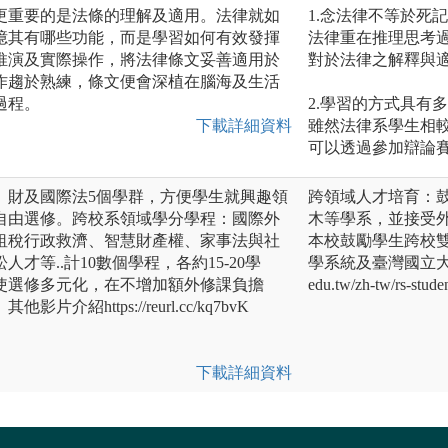
更重要的是法條的理解及適用。法律就如
1.念法律不等於死
憶其有哪些功能，而是學習如何有效發揮
法律重在推理思考
推演及實際操作，將法律條文妥善適用於
對於法律之解釋與
作趨於熟練，條文便會深植在腦海及生活
過程。
2.學習的方式具有
下載詳細資料
雖然法律系學生相
可以透過參加辯論
、財及國際法5個學群，方便學生就興趣領
跨領域人才培育：
自由選修。跨校系領域學分學程：國際外
木等學系，並接受
租稅行政救濟、智慧財產權、家事法與社
本校鼓勵學生跨校
才等..計10數個學程，各約15-20學
學系統及臺灣國立大學系
使選修多元化，在不增加額外修課負擔
edu.tw/zh-tw/rs-studen
紹https://reurl.cc/kq7bvK
下載詳細資料