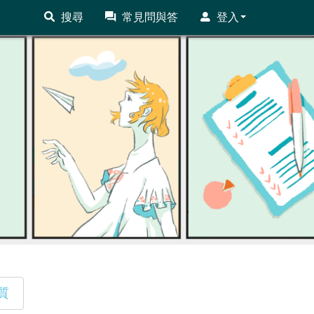
搜尋
常見問與答
登入
質