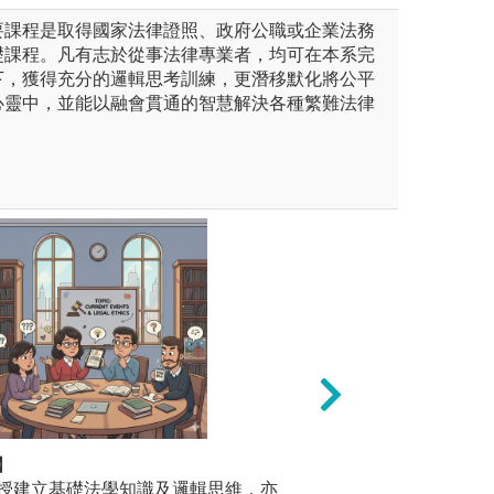
要課程是取得國家法律證照、政府公職或企業法務
礎課程。凡有志於從事法律專業者，均可在本系完
下，獲得充分的邏輯思考訓練，更潛移默化將公平
心靈中，並能以融會貫通的智慧解決各種繁難法律
：
】
課輔制度：
【實例研
完成24小時實習，透過接觸案
授建立基礎法學知識及邏輯思維，亦
為幫助大一同學建
習、犯罪