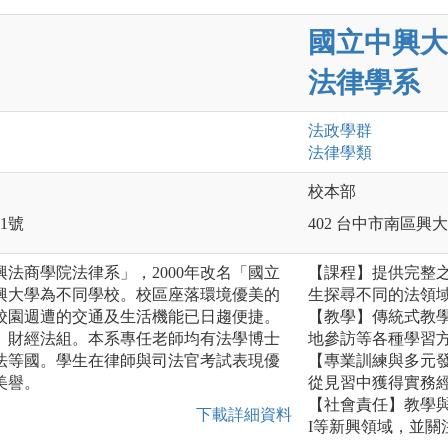
國立中興大
法律學系
法政
學群
法律
學類
校本部
1號
402 台中市南區興大
興法商學院法律系」，2000年改名「國立
【課程】提供完整
興大學為不同學校。校區座落環境優美的
生探尋不同的法領
校園週遭的交通及生活機能已日趨便捷。
【教學】傳統式教
、財經法組。本系專任老師均有法學博士
地參訪等各種學習
法等國。學生在律師與司法官考試表現優
【專業訓練與多元
美譽。
從見習中獲得實務
【社會責任】教學
下載詳細資料
I等新興領域，並