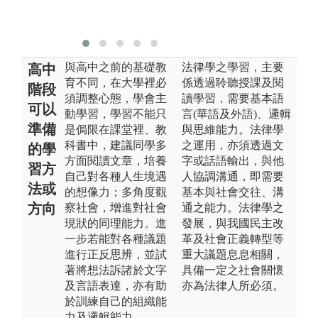
與高中之前的基礎教
法律學之學習，主要
高中
育不同，在大學裡必
係透過聆聽授課及閱
階段
須調整心態，學會主
讀學習，需要基本語
可以
動學習，學習不能只
言(華語及外語)、邏輯
準備
是侷限在課堂裡、教
與思維能力。法律學
科書中，建議同學多
之運用，亦須透過文
的學
方面閱讀文章，培養
字或話語輸出，與他
習方
自己對各種人生境遇
人協調溝通，即需要
法或
的想像力；多角度觀
基本與社會交往、溝
方向
察社會，增進對社會
通之能力。法律學之
現狀的同理能力。進
發展，與我國民主改
一步若能對各種議題
革及社會正義轉型等
進行正反思辨，並試
重大議題息息相關，
著將想法訴諸於文字
具備一定之社會關懷
及言語表達，亦有助
亦為法律人所必須。
於訓練自己的組織能
力及邏輯能力。