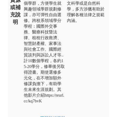
個學群，方便學生就
文科學或是自然科
或補
興趣領域學群規劃修
學，多方涉獵有助於
充說
課，亦可彈性自由選
理解各種法律之規範
修。跨校系領域學分
內涵。
明
學程：國際外交事
務、醫療科技暨法
律、租稅行政救濟、
智慧財產權、家事法
與社會工作、國際經
貿談判與訴訟人才等..
計10數個學程，各約1
5-20學分，修畢後另取
得證書。期使選修多
元化，在不增加額外
修課負擔下，有助學
生未來生涯規劃。其
他影片介紹https://reurl.
cc/kq7bvK