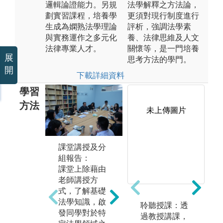
邏輯論證能力。另規
法學解釋之方法論，
劃實習課程，培養學
更須對現行制度進行
生成為嫻熟法學理論
評析，強調法學素
與實務運作之多元化
養、法律思維及人文
法律專業人才。
關懷等，是一門培養
展
思考方法的學門。
開
下載詳細資料
學習
方法
未上傳圖片
實務培訓/雙師
課
課堂講授及分
教學：
為
組報告：
學生需於合作
學
課堂上除藉由
單位完成24小
掌
老師講授方
時實習，透過
領
式，了解基礎
接觸案件當事
班
法學知識，啟
人及參與討論
輔
聆聽授課：透
發同學對於特
之過程，觀察
對
過教授講課，