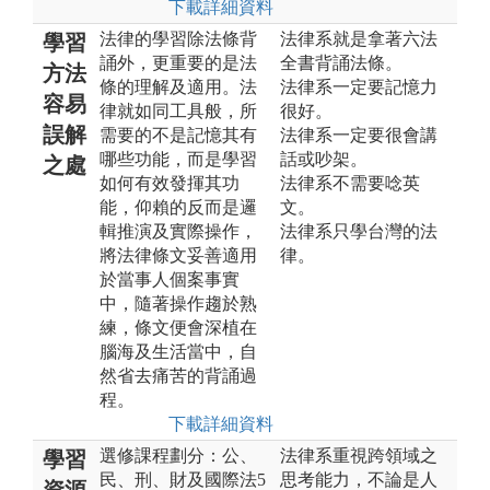
下載詳細資料
法律的學習除法條背
法律系就是拿著六法
學習
誦外，更重要的是法
全書背誦法條。
方法
條的理解及適用。法
法律系一定要記憶力
容易
律就如同工具般，所
很好。
誤解
需要的不是記憶其有
法律系一定要很會講
哪些功能，而是學習
話或吵架。
之處
如何有效發揮其功
法律系不需要唸英
能，仰賴的反而是邏
文。
輯推演及實際操作，
法律系只學台灣的法
將法律條文妥善適用
律。
於當事人個案事實
中，隨著操作趨於熟
練，條文便會深植在
腦海及生活當中，自
然省去痛苦的背誦過
程。
下載詳細資料
選修課程劃分：公、
法律系重視跨領域之
學習
民、刑、財及國際法5
思考能力，不論是人
資源