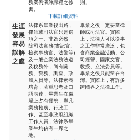
務案例演練課程之修
則。
習。
下載詳細資料
法律系畢業後出路，
畢業之後一定要當律
生涯
律師或司法官只是選
師或司法官。實際
發展
項之一、非為必然。
上，法律人可以從事
容易
除司法實務(書記官、
之工作非常廣泛，包
誤解
檢察事務官、法警等)
含商業金融活動、公
及一般企業法務法遵
司經營、國家文官、
之處
及稅務外，尚有關
教授、立法委員等。
務、警務、調查、政
畢業之後只能留在台
風人員等。法律素養
灣。實際上，有許多
培育，著重思考及口
跨國界之法律工作。
語表達，畢業生在職
場上占有優勢，舉凡
業務推廣、行政工
作、甚至非政府組織
工作人員，法律系畢
業生均佔有一席之
地。