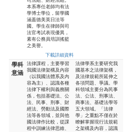
司法組、財經法組。
本系專任老師均有法
學博士學位，留學國
涵蓋德美英日法等
國。學生在律師與司
法官考試表現優異，
素有公務員培訓搖籃
之美譽。
下載詳細資料
法律課程，主要學習
法律學系主要研究我
學科
我國法律架構及內容
國基本之法律架構，
意涵
（以我國法體系及內
及法律規範所延伸之
容為主）、認識各種
各項問題、爭議。學
法律下權利與義務關
科領域主要分為民事
係，包括基礎法、公
法、公法、刑事法、
法、民事、刑事、財
商事法、基礎法學等
經法、勞動法及國際
五大領域。「法律
法等各領域，並與他
學」之重點不僅在於
國法律作比較，從課
瞭解掌握現行法規範
程中訓練法律思維、
之架構及內容，認識