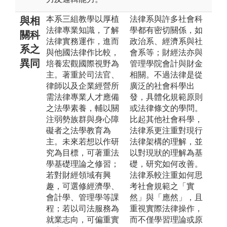
本系三組教學以厚植
法律系與許多社會科
與相
法律專業知識，了解
學都有密切關係，如
關科
法律實務運作，進而
政治系、經濟系與社
系之
與他國法律作比較，
會系等；財經法亦與
異同
培養宏觀國際視野為
管理學院會計與財金
主。著重於司法官、
相關。不過法律是從
律師以及企業經營所
廣泛的社會科學出
需法律專業人才應備
發，具體化規範原則
之法學素養，輔以關
或法律條文的學問。
注弱勢族群與身心障
比起其他社會科學，
礙者之法學教育為
法律系更注重對現行
主。未來若想以作研
法律架構的理解，並
究為目標，可著重法
以對現狀的理解為基
學基礎理論之修習；
礎，研究如何改善。
若對財經領域有興
法律系較注重如何思
趣，可選修經濟學、
考社會規範之「實
會計學、管理學等課
然」與「應然」，且
程；若以司法服務為
重視實際法律操作，
就業志向，可偏重實
而不僅學習理論或原