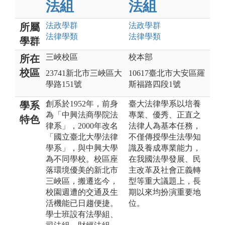
法組
法組
法政
學群
法政
學群
所屬
法律
學類
法律
學類
學群
三峽校區
校本部
所在
校區
23741新北市三峽區大
10617臺北市大安區羅
學路151號
斯福路四段1號
創系於1952年，前身
臺大法律學系以培養
學系
為「中興法商學院法
專業、優秀、正直之
特色
律系」，2000年改名
法律人為基本任務，
「國立臺北大學法律
不僅傳授學生法學知
學系」，與中興大學
識及養成專業能力，
為不同學校。校區座
在我國法學發展、民
落環境優美的新北市
主改革及社會正義轉
三峽區，搬遷迄今，
型等重大議題上，長
校園週遭的交通及生
期以來均扮演重要地
活機能已日趨便捷。
位。
學士班設有法學組、