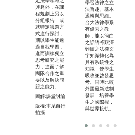
定法學領域之
法律如何運用
及
學習法律之立
興趣外，在課
在實際生活。
礎
法旨趣、基本
程規劃上另以
另有實務經驗
導
邏輯與思維。
分組報告，或
豐富的專技教
領
台大法律學系
就特定議題方
師進行授課，
預
有優秀之教
式進行探討，
將案例帶進課
大
師，能以簡白
期以學生能透
堂，從各種面
應
之話語將艱深
過自我學習，
向切入思考，
方
難懂之法律文
進而訓練獨立
幫助學生瞭解
增
字知識轉化為
思考研究之能
職場所需能力
趣
具有系統性之
力，進而了解
與特質，俾將
知識，使學生
圖
團隊合作之重
所學與實務接
吸收並啟發思
班
要以及解決問
軌。
考。同時比較
課
題之能力。
外國最新法制
圖解:本系學生
版
發展，培養學
圖解:課堂討論
至士林地院參
拍
生之國際觀，
加實習前講習
版權:本系自行
與世界接軌。
拍攝
版權:本系自行
拍攝