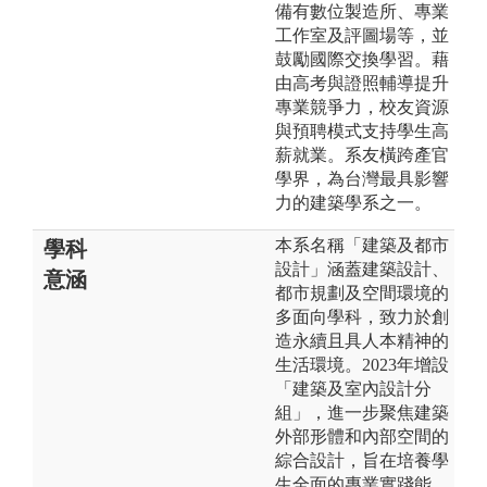
備有數位製造所、專業
工作室及評圖場等，並
鼓勵國際交換學習。藉
由高考與證照輔導提升
專業競爭力，校友資源
與預聘模式支持學生高
薪就業。系友橫跨產官
學界，為台灣最具影響
力的建築學系之一。
本系名稱「建築及都市
學科
設計」涵蓋建築設計、
意涵
都市規劃及空間環境的
多面向學科，致力於創
造永續且具人本精神的
生活環境。2023年增設
「建築及室內設計分
組」，進一步聚焦建築
外部形體和內部空間的
綜合設計，旨在培養學
生全面的專業實踐能