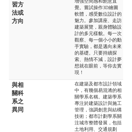
增強空間感和創意直
習方
覺。嘗試操作3D繪圖
法或
軟體，感受數位設計的
方向
魅力。參加講座、走訪
建築展覽，親身體驗設
計的多元樣貌。每一次
觀察、每一個小小的動
手實驗，都是邁向未來
的基礎。只要持續探
索、熱情不減，設計夢
想就在眼前，等你去實
現！
在建築及都市設計領域
與相
中，有幾個易混淆的相
關科
關學系名稱。建築學系
系之
專注於建築設計與施工
異同
管理，強調創意與結構
技術；都市計劃學系關
注城市整體發展，包括
土地利用、交通規劃