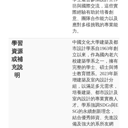
坊與國際交流，這些實
際經驗有助於培養創
意、團隊合作能力以及
應對多樣挑戰的專業能
力。
中國文化大學建築及都
學習
市設計學系自1963年創
資源
立以來，作為國內老六
或補
校建築學系之一，擁有
充說
完整的學士、碩士與博
士教育體系。2023年新
明
增建築及室內設計分
組，以滿足多元需求，
培養建築、都市設計及
室內設計的專業實務人
才。學系強調SDGs與E
SG的永續創新理念，
結合優秀師資、先進設
備及強大的系所友網