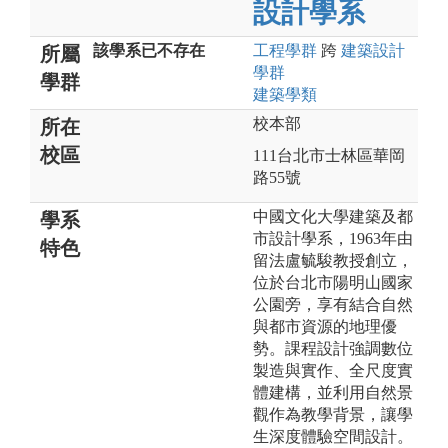
設計學系
該學系已不存在
工程
學群
跨
建築設計
所屬
學群
學群
建築
學類
校本部
所在
校區
111台北市士林區華岡
路55號
中國文化大學建築及都
學系
市設計學系，1963年由
特色
留法盧毓駿教授創立，
位於台北市陽明山國家
公園旁，享有結合自然
與都市資源的地理優
勢。課程設計強調數位
製造與實作、全尺度實
體建構，並利用自然景
觀作為教學背景，讓學
生深度體驗空間設計。