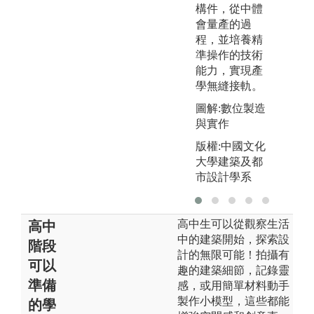
構件，從中體
會量產的過
程，並培養精
準操作的技術
能力，實現產
學無縫接軌。
圖
圖解:數位製造
與實作
版
版權:中國文化
大學建築及都
市設計學系
高中生可以從觀察生活
高中
中的建築開始，探索設
階段
計的無限可能！拍攝有
可以
趣的建築細節，記錄靈
準備
感，或用簡單材料動手
製作小模型，這些都能
的學