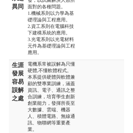
發，以試圖解決人類所
異同
面對的各種問題。
1.機械系則以力學為基
礎理論與工程應用。
2.資工系則在電腦科技
下建構系統的應用。
3.光電系則以光電材料
元件為基礎理論與工程
應用。
電機系常被誤解為只懂
生涯
硬體,不懂軟體程式。
發展
本系提供硬體與軟體兼
容易
顧的雙專業訓練，涵蓋
誤解
資訊、電子、通訊之整
合訓練，培育學生創新
之處
創業能力，發揮所長至
大數據、雲端、機器
人、積體電路、無線通
訊、物聯網等重要產
業。