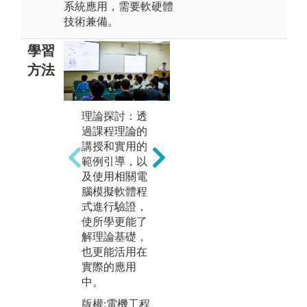
系統應用，需要軟硬體
技術兼備。
學習
方法
理論探討：透
專題課程：大
實
過課程理論的
三時由同學根
系
講授和實用的
據興趣自行選
電
範例引導，以
擇指導教授，
電
及使用相關電
針對特定題
控
腦模擬軟體程
目，由自己或
驗
式進行驗證，
與同學合作完
際
使所學更能了
成專題製作。
硬
解理論基礎，
除了考驗同學
備
也更能活用在
整合所學的專
手
實際的應用
業知識外，也
系
中。
著重培養同學
理
的溝通協調，
版權:電機工程