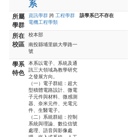
系
資訊
學群
跨
工程
學群
該學系已不存在
所屬
電機工程
學類
學群
校本部
所在
校區
南投縣埔里鎮大學路一
號
本系以電子、系統及通
學系
訊三大領域為教學研究
特色
之發展方向。
（一）電子群組：超大
型積體電路設計、微電
子元件與材料、微感測
器、奈米元件、光電元
件、生醫電子。
（二）系統群組：控制
系統與理論、數位信號
處理、語音與影像處