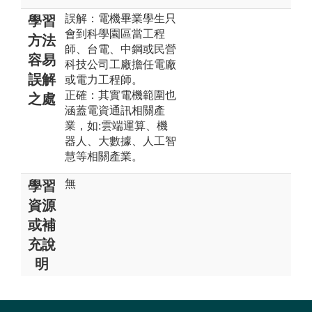
誤解：電機畢業學生只
學習
會到科學園區當工程
方法
師、台電、中鋼或民營
容易
科技公司工廠擔任電廠
誤解
或電力工程師。
正確：其實電機範圍也
之處
涵蓋電資通訊相關產
業，如:雲端運算、機
器人、大數據、人工智
慧等相關產業。
無
學習
資源
或補
充說
明