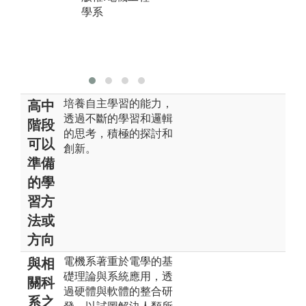
學
團隊合作與研
學系
實
發能力。
版
版權:電機工程
學
學系
培養自主學習的能力，
高中
透過不斷的學習和邏輯
階段
的思考，積極的探討和
可以
創新。
準備
的學
習方
法或
方向
電機系著重於電學的基
與相
礎理論與系統應用，透
關科
過硬體與軟體的整合研
系之