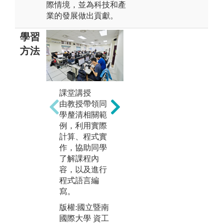
際情境，並為科技和產
業的發展做出貢獻。
學習
方法
實驗實作教學
教授及助教協
團
課堂講授
助同學透過實
學
由教授帶領同
際實驗操作，
相
學釐清相關範
讓同學具備自
交
例，利用實際
己設計預期功
發
計算、程式實
能裝置之能
步
作，協助同學
力。
了解課程內
版
容，以及進行
版權:國立暨南
國
程式語言編
國際大學 資工
系
寫。
系
版權:國立暨南
國際大學 資工