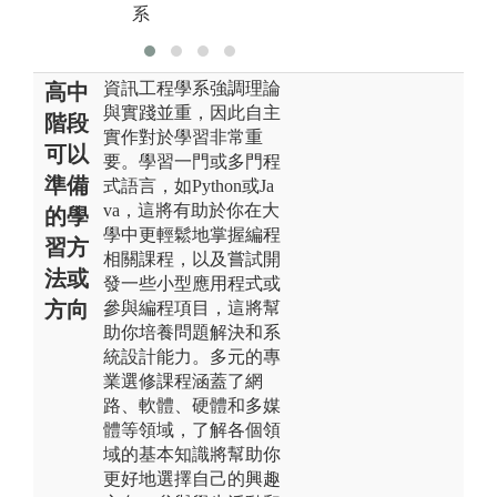
系
資訊工程學系強調理論
高中
與實踐並重，因此自主
階段
實作對於學習非常重
可以
要。學習一門或多門程
準備
式語言，如Python或Ja
va，這將有助於你在大
的學
學中更輕鬆地掌握編程
習方
相關課程，以及嘗試開
法或
發一些小型應用程式或
方向
參與編程項目，這將幫
助你培養問題解決和系
統設計能力。多元的專
業選修課程涵蓋了網
路、軟體、硬體和多媒
體等領域，了解各個領
域的基本知識將幫助你
更好地選擇自己的興趣