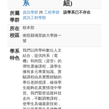
系
組)
資訊
學群
跨
工程
學群
該學系已不存在
所屬
資訊工程
學類
學群
校本部
所在
校區
南投縣埔里鎮大學路一
號
我們以跨學科數位人文
學系
結合，提供跨系（電
特色
機）和跨院（資管）的
彈性選修課程，讓學生
擁有多元專業知識。實
驗課程由具實際經驗的
專任老師授課，確保學
生能夠在真實情境中學
習。我們緊密追蹤科技
走向，不斷調整課程，
使學生具備最新技術，