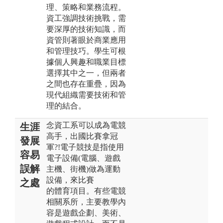
理、策略和業務流程。
資工強調技術挑戰，需
要深厚的技術知識，而
資管則著眼於商業應用
和管理技巧。學生可根
據個人興趣和職業目標
選擇其中之一，但兩者
之間也存在重疊，因為
現代組織需要技術和管
理的結合。
念資工系可以成為電競
生涯
高手，出國比賽拿冠
發展
軍?!電子競技是指使用
容易
電子設備(電腦、遊戲
誤解
主機、街機)做為運動
設備，來比賽
之處
的體育項目。有些電競
相關系所，主要教學內
容是遊戲企劃、美術、