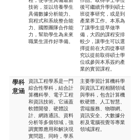
程，使學生具備最新
作品。取得學士學位
技術，並以培養學生
後可繼續升學到碩士
具備數據分析能力、
班從事研究，或是到
寫程式和系統整合能
產業界工作。本系為
力、國際團隊合作能
了讓學生提早做準
力，幫助學生為未來
備，大四的課程安排
職業生涯作好準備。
較少，讓學生可以選
擇提前在大四從事研
究以提前取得碩士學
位或參與本系簽約產
業的實習課程。
資訊工程學系是一門
主要學習計算機科學
學科
綜合性學科，結合計
與資訊工程相關領域
意涵
算機科學、電子工程
與學科，包含計算機
和資訊技術。它涵蓋
軟硬體、人工智慧、
軟體開發、硬體設
雲端服務、物聯網、
計、網路通訊、資料
資訊安全、大數據分
分析等多個領域，強
析及電腦視覺等專業
調實際應用和解決現
領域課程。
實問題。同時，學系