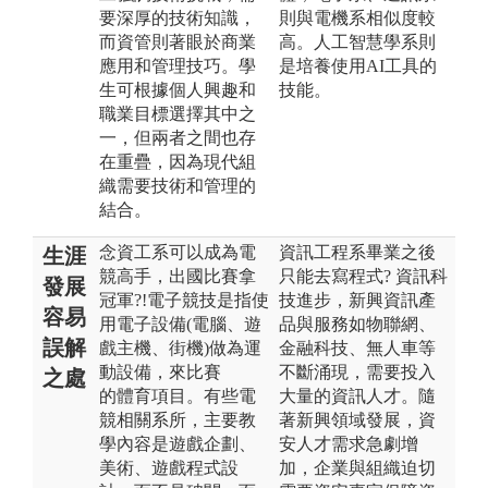
要深厚的技術知識，
則與電機系相似度較
而資管則著眼於商業
高。人工智慧學系則
應用和管理技巧。學
是培養使用AI工具的
生可根據個人興趣和
技能。
職業目標選擇其中之
一，但兩者之間也存
在重疊，因為現代組
織需要技術和管理的
結合。
念資工系可以成為電
資訊工程系畢業之後
生涯
競高手，出國比賽拿
只能去寫程式? 資訊科
發展
冠軍?!電子競技是指使
技進步，新興資訊產
容易
用電子設備(電腦、遊
品與服務如物聯網、
誤解
戲主機、街機)做為運
金融科技、無人車等
動設備，來比賽
不斷涌現，需要投入
之處
的體育項目。有些電
大量的資訊人才。隨
競相關系所，主要教
著新興領域發展，資
學內容是遊戲企劃、
安人才需求急劇增
美術、遊戲程式設
加，企業與組織迫切