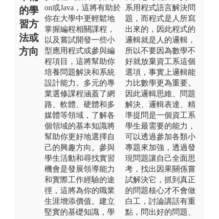
on或Java，這將有助於
系用程式語言解決問
的學
你在大學中更輕鬆地
題，而程式是人所寫
習方
掌握編程相關課程，
出來的，因此程式的
法或
以及嘗試開發一些小
邏輯就是人的邏輯，
方向
型應用程式或參與編
所以不要因為數學不
程項目，這將幫助你
好就放棄資工系這個
培養問題解決和系統
選項，事實上邏輯能
設計能力。多元的專
力比數學更為重要。
業選修課程涵蓋了網
因此邏輯思維、問題
路、軟體、硬體和多
解決、邏輯表達、精
媒體等領域，了解各
準提問是一個資工系
個領域的基本知識將
學生最需要的能力，
幫助你更好地選擇自
可以透過參加各類小
己的興趣方向。參與
專題來加強，透過發
學生活動和尋找實習
現問題讓自己全面思
機會是發展領導能力
考，找出因果關係嘗
和實際工作經驗的途
試解決它，抓到真正
徑，這將為你的職業
的問題核心才不會做
生涯增添價值。建立
白工，討論講話有重
堅實的基礎知識，學
點，問出好的問題、