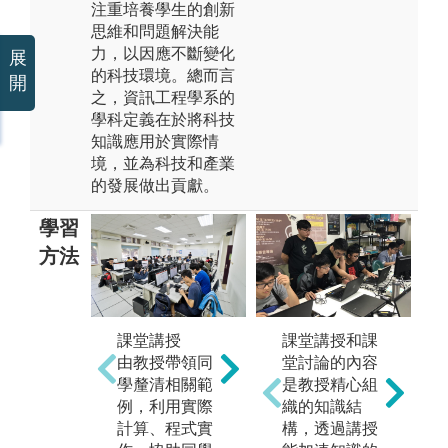
注重培養學生的創新
思維和問題解決能
力，以因應不斷變化
展
的科技環境。總而言
開
之，資訊工程學系的
學科定義在於將科技
知識應用於實際情
境，並為科技和產業
的發展做出貢獻。
學習
方法
實驗實作教學
教授及助教協
團
課堂講授
課堂講授和課
助同學透過實
學
由教授帶領同
堂討論的內容
際實驗操作，
相
學釐清相關範
是教授精心組
讓同學具備自
交
例，利用實際
織的知識結
己設計預期功
發
計算、程式實
構，透過講授
能裝置之能