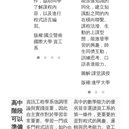
步
作，協助同學
能加速知識的
力。
了解課程內
同化，建立知
版
容，以及進行
識點之間的內
版權:國立暨南
國
程式語言編
在橫向聯繫。
國際大學 資工
系
寫。
課程活潑、生
系
動的上課型
版權:國立暨南
態，能激發學
國際大學 資工
習的興趣，師
系
生同儕互動，
訓練思考、口
語表達能力。
圖解:課堂講授
版權:逢甲大學
資訊工程學系強調理
高中的數學能力的優
高中
論與實踐並重，因此
劣並非選讀資工系的
階段
自主實作對於學習非
第一條件，更重要的
可以
常重要。學習一門或
是對程式的興趣、邏
準備
多門程式語言，如Pyth
輯與思考能力。資工