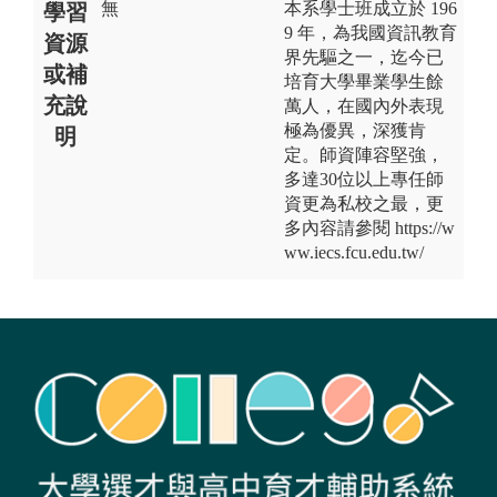
無
本系學士班成立於 196
學習
9 年，為我國資訊教育
資源
界先驅之一，迄今已
或補
培育大學畢業學生餘
充說
萬人，在國內外表現
極為優異，深獲肯
明
定。師資陣容堅強，
多達30位以上專任師
資更為私校之最，更
多內容請參閱 https://w
ww.iecs.fcu.edu.tw/