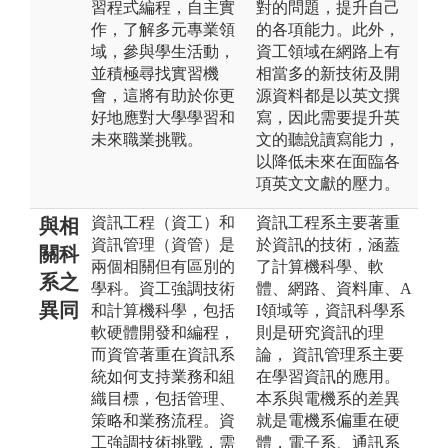
習程式編程，自主實
對的問題，提升自己
作，了解多元專業領
的各項能力。此外，
域，參與學生活動，
資工領域在網路上有
並積極尋找實習機
相當多的新技術及開
會，這將有助於你更
源資料都是以英文撰
好地應對大學學習和
寫，因此需要提升英
未來職業挑戰。
文的聽說讀寫能力，
以降低未來在面臨各
項英文文獻的壓力。
資訊工程（資工）和
資訊工程系主要著重
與相
資訊管理（資管）是
於資訊的技術，涵蓋
關科
兩個相關但有區別的
了計算機科學、軟
系之
學科。資工強調技術
體、網路、資料庫、A
異同
和計算機科學，包括
I領域等，資訊科學系
軟硬體開發和編程，
則是研究資訊的理
而資管著重在資訊系
論， 資訊管理系主要
統如何支持業務和組
在學習資訊的應用。
織目標，包括管理、
本系與電機系的差異
策略和業務流程。資
就是電機系偏重在硬
工強調技術挑戰，需
體，電子系、通訊系