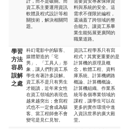
計，而不是破關。而
需要資安專家保障資
資工系主要運用資訊
料與系統的安全。這
軟體及程式設計等相
需求不僅限於編程，
關技術，解決相關問
還涵蓋了跨領域的整
題。
合能力。讓資工系畢
業生能拓展更廣闊的
職業道路。
科幻電影中的駭客、
資訊工程學系只有寫
學習
媒體塑造的「宅
程式 ? 其實更重要的是
方法
男」、「工具人」形
計算機的原理及概
容易
象，讓人們對資工系
念，軟體工程、資料
誤解
學生有著許多誤解。
庫系統、計算機網路
資工系不是只有男生
概論、計算機概論、
之處
才能讀，近年來女性
計算機組織、作業系
在資工領域的表現也
統等各個專業領域的
越來越突出；會寫程
課程，讓學生可以在
式也不一定會成為駭
更多的實作環境中進
客、當工程師會不會
入資訊世界的廣大殿
變宅是見仁見智。
堂。