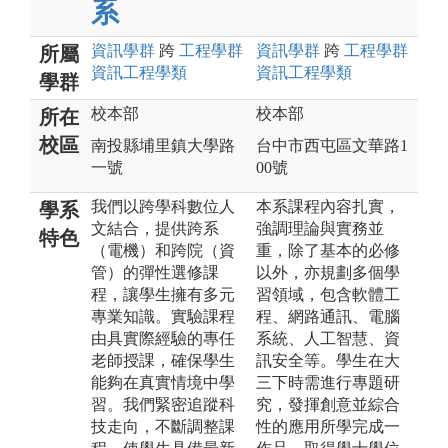
系
資訊
學群
跨
工程
學群
資訊
學群
跨
工程
學群
所屬
資訊工程
學類
資訊工程
學類
學群
校本部
校本部
所在
校區
南投縣埔里鎮大學路
台中市西屯區文華路1
一號
00號
我們以跨學科數位人
本系課程內容扎實，
學系
文結合，提供跨系
強調理論與實務並
特色
（電機）和跨院（資
重，除了基本的必修
管）的彈性選修課
以外，亦規劃多個學
程，讓學生擁有多元
習領域，包含軟體工
專業知識。實驗課程
程、網路通訊、電腦
由具實際經驗的專任
系統、人工智慧、資
老師授課，確保學生
訊安全等。學生在大
能夠在真實情境中學
三下時需進行專題研
習。我們緊密追蹤科
究，發揮創意並綜合
技走向，不斷調整課
性的應用所學完成一