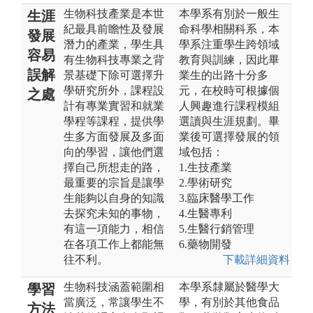
生物科技產業是本世
本學系有別於一般生
生涯
紀最具前瞻性及發展
命科學相關科系，本
發展
潛力的產業，學生具
學系注重學生跨領域
容易
有生物科技專業之背
教育與訓練，因此畢
誤解
景基礎下除可選擇升
業生的出路十分多
學研究所外，課程設
元，在校時可根據個
之處
計有專業實習和就業
人興趣進行課程模組
學程等課程，提供學
選讀與生涯規劃。畢
生多方面發展及多面
業後可選擇發展的領
向的學習，讓他們選
域包括：
擇自己所想走的路，
1.生技產業
最重要的宗旨是讓學
2.學術研究
生能夠以自身的知識
3.臨床醫學工作
去探究未知的事物，
4.生醫專利
有這一項能力，相信
5.生醫行銷管理
在各項工作上都能無
6.藥物開發
往不利。
下載詳細資料
生物科技涵蓋範圍相
本學系隸屬於醫學大
學習
當廣泛，常讓學生不
學，有別於其他食品
方法