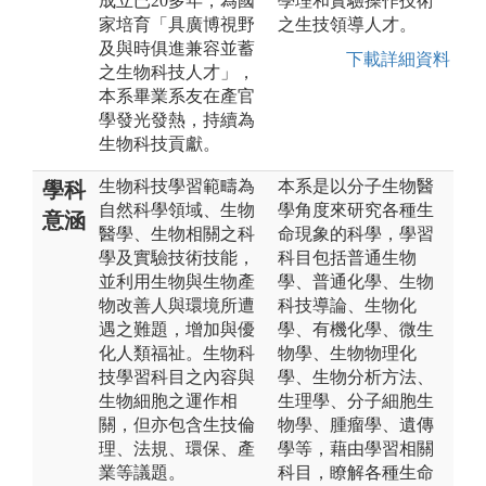
成立已20多年，為國
學理和實驗操作技術
家培育「具廣博視野
之生技領導人才。
及與時俱進兼容並蓄
下載詳細資料
之生物科技人才」，
本系畢業系友在產官
學發光發熱，持續為
生物科技貢獻。
生物科技學習範疇為
本系是以分子生物醫
學科
自然科學領域、生物
學角度來研究各種生
意涵
醫學、生物相關之科
命現象的科學，學習
學及實驗技術技能，
科目包括普通生物
並利用生物與生物產
學、普通化學、生物
物改善人與環境所遭
科技導論、生物化
遇之難題，增加與優
學、有機化學、微生
化人類福祉。生物科
物學、生物物理化
技學習科目之內容與
學、生物分析方法、
生物細胞之運作相
生理學、分子細胞生
關，但亦包含生技倫
物學、腫瘤學、遺傳
理、法規、環保、產
學等，藉由學習相關
業等議題。
科目，瞭解各種生命