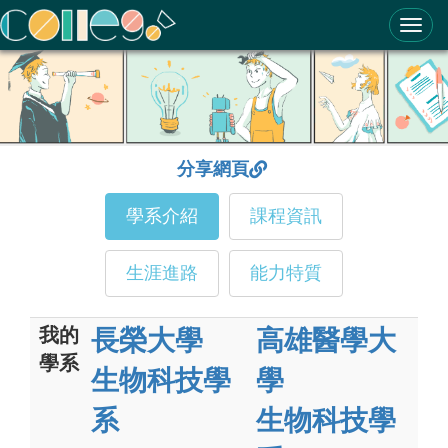
ColleGo! 大學選才與高中育才輔助系統
分享網頁
學系介紹
課程資訊
生涯進路
能力特質
我的
長榮大學
高雄醫學大
學系
生物科技學
學
系
生物科技學