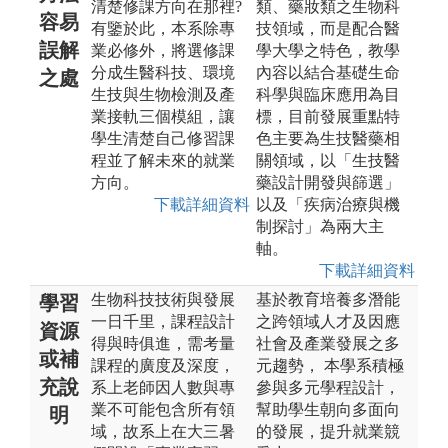
清楚修課方向在那裡?
類、藥妝類之生物科
容易
有鑒於此，本系除專
技領域，而是配合醫
誤解
業必修外，將選修課
學大學之特色，教學
分成生醫科技、環境
內容以結合基礎生命
之處
生技與生物檢測及產
科學與臨床應用為目
業接軌三個模組，讓
標，目前發展重點特
學生清楚自己修習課
色主要為生技醫藥相
程並了解未來的就業
關領域，以「生技醫
方向。
藥設計開發與篩選」
下載詳細資料
以及「疾病治療與機
制探討」為兩大主
軸。
下載詳細資料
生物科技技術與發展
基於教育培養多潛能
學習
一日千里，課程設計
之跨領域人才及因應
資源
得與時俱進，需考量
社會及產業發展之多
或補
課程的廣度及深度，
元趨勢， 本學系積極
充說
系上老師因人數與專
參與多元學程設計，
業不可能包含所有領
幫助學生朝向多面向
明
域，故系上在大三暑
的發展，提升就業競