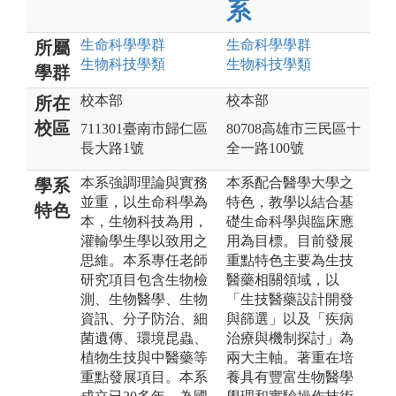
系
生命科學
學群
生命科學
學群
所屬
生物科技
學類
生物科技
學類
學群
校本部
校本部
所在
校區
711301臺南市歸仁區
80708高雄市三民區十
長大路1號
全一路100號
本系強調理論與實務
本系配合醫學大學之
學系
並重，以生命科學為
特色，教學以結合基
特色
本，生物科技為用，
礎生命科學與臨床應
灌輸學生學以致用之
用為目標。目前發展
思維。本系專任老師
重點特色主要為生技
研究項目包含生物檢
醫藥相關領域，以
測、生物醫學、生物
「生技醫藥設計開發
資訊、分子防治、細
與篩選」以及「疾病
菌遺傳、環境昆蟲、
治療與機制探討」為
植物生技與中醫藥等
兩大主軸。著重在培
重點發展項目。本系
養具有豐富生物醫學