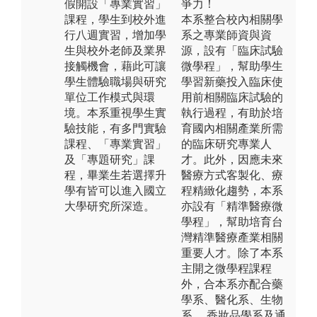
假開設「專業實習」
爭力！
課程，學生到校外進
本系整合校內相關學
行八週實習，增加學
系之專業師資與資
生與校外老師及業界
源，設有「臨床試驗
接觸機會，藉此可讓
微學程」，幫助學生
學生體驗職場與研究
學習新藥投入臨床使
單位工作模式與環
用前相關臨床試驗的
境。本系重視學生實
執行過程，有助於培
驗技能，有多門實驗
育國內相關產業所需
課程、「專業實習」
的臨床研究專業人
及「專題研究」課
才。此外，因應未來
程，畢業生若選擇升
醫療方式客製化、療
學有皆可以進入國立
程精緻化趨勢，本系
大學研究所深造。
亦設有「精準醫療微
學程」，幫助培育台
灣精準醫療產業相關
重要人才。除了本系
主開之微學程課程
外，合本系亦配合藥
學系、醫化系、生物
系 、香妝品學系及通