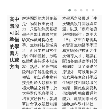
解決問題能力與創新
本學系之發展以「生
高中
是生物科技重要能
技醫藥設計開發與篩
階段
力，只要能熟悉基礎
選」以及「疾病治療
可以
學科再加上實際的實
與機制探討」為兩大
準備
驗實作就可得心應
主軸。著重在培養具
手。生物科技領域廣
有豐富生物醫學學理
的學
泛，但只要在日常生
和實驗操作技術之生
習方
活中稍加體驗、涉略
技領導人才，建議在
法或
媒體與書籍課本知識
閱讀各個基礎學科與
方向
就可熟悉。於高中階
知識時，除了基礎的
段稍加了解生物科技
原理外，可以延伸探
領域，能知道生物科
索應用在生命科學或
技是對於人類福祉有
生物科技相關領域的
極大助益之科學，於
知識，因此也需要具
大學階段認真學習，
備歸納與融會貫通的
培養實驗技巧，參與
能力。建議同學可透
研討會吸收最新知識
過參加科學相關社