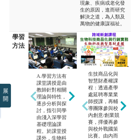
現象、疾病或老化發
生的原因，進而研究
解決之道，為人類及
萬物的健康謀福祉。
學習
方法
C
生技商品化與
重
B.專題研究與
A.學習方法有
智慧財產權課
操
分組討論報
課堂講授是由
程：透過產學
同
告，教師會指
教師針對相關
展
處延聘專業業
作
定相關題目，
理論與特性，
開
師授課，再輔
習
同學分組找尋
逐步分析與探
導團隊參與校
撰
相關資料，彼
討，指引同學
內創意/創業競
向
此互相討論獲
由淺入深學習
賽，擇優再參
講
得共識並上台
基礎理論課
與校外戰國策
能
報告分享。
程。於課堂授
比賽。由內而
課外，生物科
圖