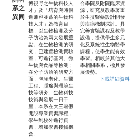
博視野之生物科技人
合學院及附院臨床資
系之
才」及「培育與時俱
源，研究及教學著重
異同
進兼容並蓄的生物科
於生技醫藥設計開發
技人才」為教育目
與疾病機制探討。具
標，以生物檢測及分
完善實驗課程及教學
子防治為兩大發展重
設備，提供學生多元
點。在生物檢測的研
化及系統性生物醫學
究，已建置檢測實驗
課程，使學生能有效
室，可進行基因、微
學習。相較於其他大
生物與食品等檢測；
學相關學系，極具發
在分子防治的研究方
展優勢。
面，包涵老化、生醫
下載詳細資料
工程、腫瘤與環境生
技等研究。生物科技
技術與發展一日千
里，本系在大三暑假
開設專業實習課程，
學生到校外進行實
習，增加學習接觸機
會。