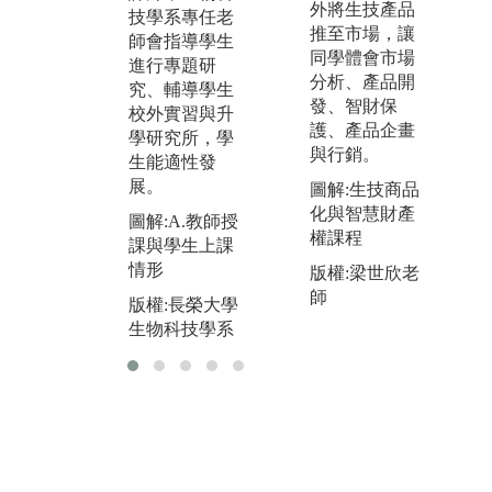
圖解:B.學系學
外將生技產品
技學系專任老
作
生專用研究空
推至市場，讓
師會指導學生
間
版
同學體會市場
進行專題研
生
分析、產品開
版權:長榮大學
究、輔導學生
發、智財保
生物科技學系
校外實習與升
護、產品企畫
學研究所，學
與行銷。
生能適性發
展。
圖解:生技商品
化與智慧財產
圖解:A.教師授
權課程
課與學生上課
情形
版權:梁世欣老
師
版權:長榮大學
用
生物科技學系