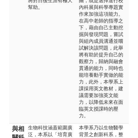
將對日後生涯有極大
團，或是選擇進行校
幫助。
內科展與科學專題實
作來加強這項能力。
在高中老師的指導之
下，藉由自己主動挖
掘與發現問題，嘗試
與組內成員溝通並嚐
試解決該問題，此舉
將有助於提升自己的
觀察力，歸納與融會
貫通的能力，同時也
能培養動手實做的能
力，此外，本學系上
課採用英文教材，建
議需要加強英文能
力，以降低未來在面
臨英文授課時的壓
力。
生物科技涵蓋範圍廣
本學系乃以生物醫學
與相
泛，本系以「培育廣
背景之創新科系，整
關科