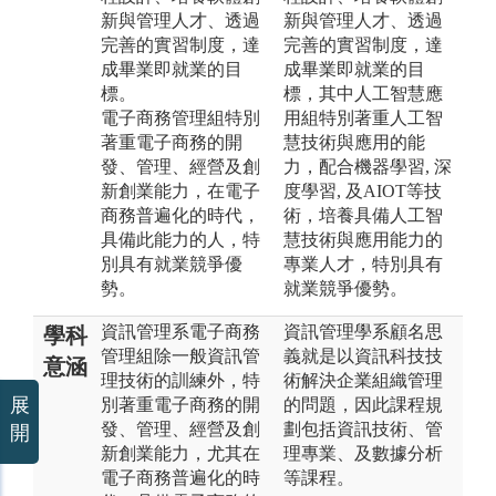
新與管理人才、透過
新與管理人才、透過
完善的實習制度，達
完善的實習制度，達
成畢業即就業的目
成畢業即就業的目
標。
標，其中人工智慧應
電子商務管理組特別
用組特別著重人工智
著重電子商務的開
慧技術與應用的能
發、管理、經營及創
力，配合機器學習, 深
新創業能力，在電子
度學習, 及AIOT等技
商務普遍化的時代，
術，培養具備人工智
具備此能力的人，特
慧技術與應用能力的
別具有就業競爭優
專業人才，特別具有
勢。
就業競爭優勢。
資訊管理系電子商務
資訊管理學系顧名思
學科
管理組除一般資訊管
義就是以資訊科技技
意涵
理技術的訓練外，特
術解決企業組織管理
展
別著重電子商務的開
的問題，因此課程規
發、管理、經營及創
劃包括資訊技術、管
開
新創業能力，尤其在
理專業、及數據分析
電子商務普遍化的時
等課程。