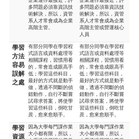
企業運作最接近，許
企業運作最接近，許
多問題必須靠資訊技
多問題必須靠資訊技
術解決，所以，資管
術解決，所以，資管
系人才常會成為企業
系人才常會成為企業
高階主管。
高階主管或營運核心
人員
有部分同學在學習程
有部分同學在學習程
學習
式語言或資料處理等
式語言或資料處理等
方法
相關課程，習慣用看
相關課程，習慣用看
容易
的，常會造成眼高手
的，常會造成眼高手
誤解
低；學習這些科目，
低；學習這些科目，
最好的方式就是動手
最好的方式就是動手
之處
做，透過不間斷的偵
做，透過不間斷的偵
錯動作，自行不斷嘗
錯動作，自行不斷嘗
試尋求答案，將使學
試尋求答案，將使學
習這些科目，倒吃甘
習這些科目，倒吃甘
蔗，愈來愈順手。
蔗，愈來愈順手。
因為大學每門課作業
因為大學每門課作業
學習
大小都有限，所以，
大小都有限，所以，
資源