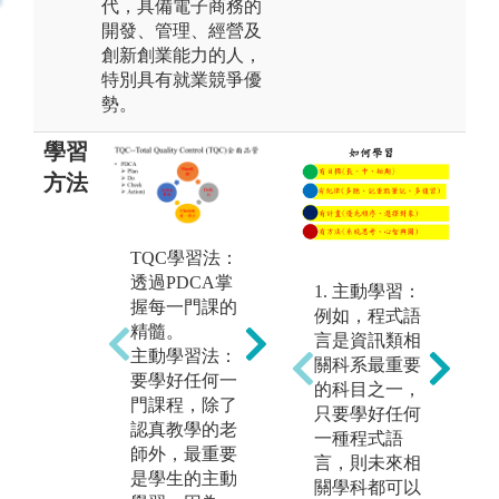
代，具備電子商務的
開發、管理、經營及
創新創業能力的人，
特別具有就業競爭優
勢。
學習
方法
TQC學習法：
系
專題實作：由5
透過PDCA掌
計
-6人組成團
1. 主動學習：
握每一門課的
性
隊，針對某一
例如，程式語
精髓。
取
主題進行實作
言是資訊類相
主動學習法：
求
(如大數據推薦
關科系最重要
要學好任何一
求
系統之製作)，
的科目之一，
門課程，除了
系
除了整合三年
只要學好任何
認真教學的老
構
多來學習到的
一種程式語
師外，最重要
成
相關技術外，
言，則未來相
是學生的主動
圖
也培養學生團
關學科都可以