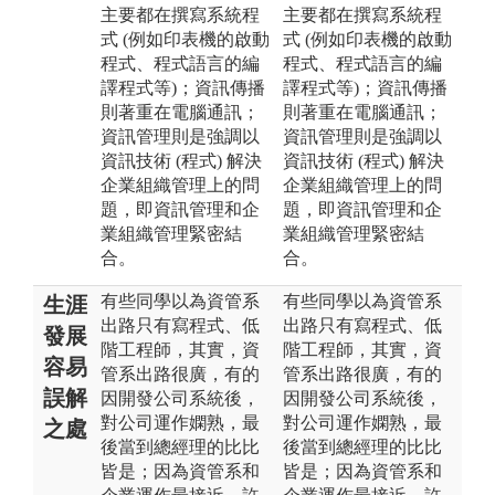
主要都在撰寫系統程
主要都在撰寫系統程
式 (例如印表機的啟動
式 (例如印表機的啟動
程式、程式語言的編
程式、程式語言的編
譯程式等)；資訊傳播
譯程式等)；資訊傳播
則著重在電腦通訊；
則著重在電腦通訊；
資訊管理則是強調以
資訊管理則是強調以
資訊技術 (程式) 解決
資訊技術 (程式) 解決
企業組織管理上的問
企業組織管理上的問
題，即資訊管理和企
題，即資訊管理和企
業組織管理緊密結
業組織管理緊密結
合。
合。
有些同學以為資管系
有些同學以為資管系
生涯
出路只有寫程式、低
出路只有寫程式、低
發展
階工程師，其實，資
階工程師，其實，資
容易
管系出路很廣，有的
管系出路很廣，有的
誤解
因開發公司系統後，
因開發公司系統後，
對公司運作嫻熟，最
對公司運作嫻熟，最
之處
後當到總經理的比比
後當到總經理的比比
皆是；因為資管系和
皆是；因為資管系和