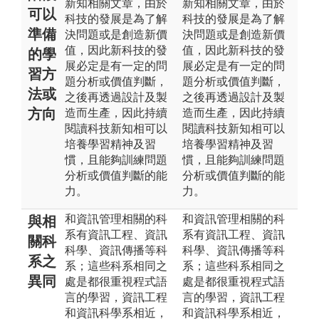
新知相關文章，由於
新知相關文章，由於
可以
科技的發展是為了解
科技的發展是為了解
準備
決問題或是創造新價
決問題或是創造新價
值，因此新科技的發
值，因此新科技的發
的學
展必定是有一定的問
展必定是有一定的問
習方
題分析或價值判斷，
題分析或價值判斷，
法或
之後再透過設計及製
之後再透過設計及製
方向
造而生產，因此持續
造而生產，因此持續
閱讀科技新知相可以
閱讀科技新知相可以
培養學習精神及習
培養學習精神及習
慣，且能夠訓練問題
慣，且能夠訓練問題
分析或價值判斷的能
分析或價值判斷的能
力。
力。
和資訊管理相關的科
和資訊管理相關的科
與相
系有資訊工程、資訊
系有資訊工程、資訊
關科
科學、資訊傳播等科
科學、資訊傳播等科
系之
系；這些科系相同之
系；這些科系相同之
異同
處是都很重視程式語
處是都很重視程式語
言的學習，資訊工程
言的學習，資訊工程
和資訊科學系相近，
和資訊科學系相近，