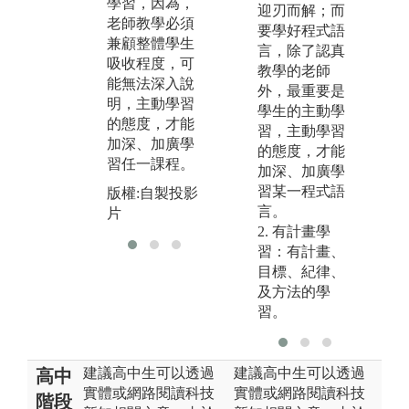
學習，因為，
師
隊合作的精
迎刃而解；而
老師教學必須
圖
神、解決問題
要學好程式語
兼顧整體學生
發
的能力；透過
言，除了認真
吸收程度，可
包
參加全國軟體
教學的老師
能無法深入說
求
競賽 (如ERP實
外，最重要是
明，主動學習
分
務競賽) 強化
學生的主動學
的態度，才能
計
專業能力。
習，主動學習
加深、加廣學
寫
的態度，才能
版權:自拍獲獎
習任一課程。
試
加深、加廣學
照片
護
習某一程式語
版權:自製投影
言。
片
2. 有計畫學
習：有計畫、
目標、紀律、
及方法的學
習。
建議高中生可以透過
建議高中生可以透過
高中
實體或網路閱讀科技
實體或網路閱讀科技
階段