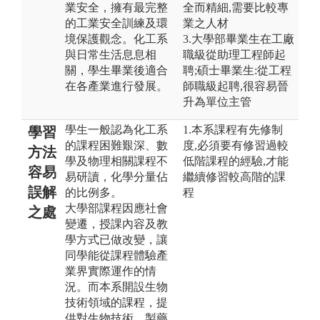
業安全，擁有最完整
全而精細,需要比較專
的工業安全訓練及環
業之人材
境保護觀念。化工系
3.大學部畢業生在工廠
與日常生活息息相
職級從助理工程師起
關，學生畢業後適合
聘;碩士畢業生:從工程
在各產業進行發展。
師職級起聘,很容易晉
升為單位主管
學生一般認為化工系
1.本系課程有先修制
學習
的課程困難艱深、數
度,必須要有修習過較
方法
學及物理相關課程不
低階課程的經驗,才能
容易
易研讀，化學分量佔
繼續修習較高階的課
誤解
的比例多。
程
大學部課程因應社會
之處
變遷，授課內容及教
學方式已做改變，讓
同學能從課程體驗產
業界實際運作的情
況。而本系開設生物
技術領域的課程，提
供對生物技術、製藥