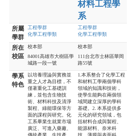
材料工程學
系
工程
學群
工程
學群
所屬
化學工程
學類
化學工程
學類
學群
校本部
校本部
所在
校區
84001高雄市大樹區學
111台北市士林區華岡
城路一段一號
路55號
以培養理論與實務並
1.本系整合了化學工程
學系
重之人才為目標，不
和材料工學兩個學科
特色
僅著重化工基礎訓
領域的知識和技術，
練，並包含生物技
使學生能夠在兩個領
術、材料科技及清淨
域間建立深厚的學科
製程、綠能環保等方
基礎。2. 本系提供多
面的課程與研究。化
元化的研究領域，包
工系畢業生就業市場
括材料合成與製程、
廣泛、可進入藥廠、
能源材料、奈米科
傳統產業、生技產
技、薄膜與表面科