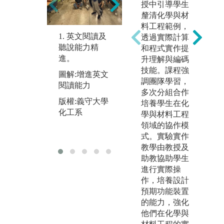
授中引導學生
數學及物理觀
釐清化學與材
念，以應用於
料工程範例，
工程理論之學
1. 英文閱讀及
3
透過實際計算
習。
聽說能力精
尋
和程式實作提
進。
合
升理解與編碼
圖解:培養基本
新
技能。課程強
圖解:增進英文
數學及物理觀
運
調團隊學習，
閱讀能力
念
多次分組合作
圖
版權:義守大學
培養學生在化
版權:義守大學
及
化工系
學與材料工程
化工系
版
領域的協作模
化
式。實驗實作
教學由教授及
助教協助學生
進行實際操
作，培養設計
預期功能裝置
的能力，強化
他們在化學與