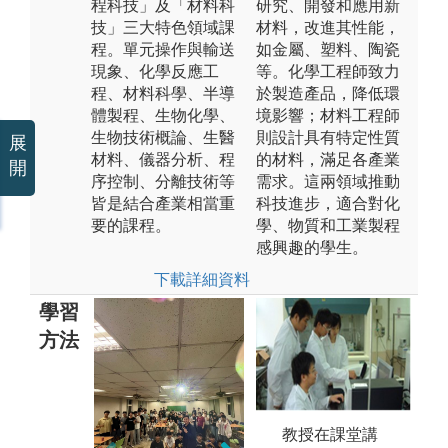
程科技」及「材料科
研究、開發和應用新
技」三大特色領域課
材料，改進其性能，
程。單元操作與輸送
如金屬、塑料、陶瓷
現象、化學反應工
等。化學工程師致力
程、材料科學、半導
於製造產品，降低環
體製程、生物化學、
境影響；材料工程師
生物技術概論、生醫
則設計具有特定性質
展
材料、儀器分析、程
的材料，滿足各產業
開
序控制、分離技術等
需求。這兩領域推動
皆是結合產業相當重
科技進步，適合對化
要的課程。
學、物質和工業製程
感興趣的學生。
下載詳細資料
學習
方法
教授在課堂講
2. 需培養基本