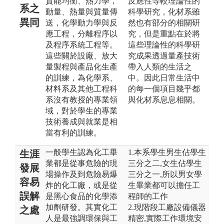
質能均衡、熱力學，
反應性等較理論性的
系之
動量、熱量與質量傳
科學研究，化材系雖
異同
送，化學動力學與反
然也有部分的相關研
應工程，分離程序以
究，但是重點在於將
及程序系統工程等。
這些理論性的科學研
這些關於設廠、放大
究成果透過量產技術
量製程與產品化生產
帶入人類的生活之
的訓練，為化學系、
中。因此日常生活中
材料系及其他工程科
的每一個項目幾乎都
系沒有教授的專業領
與化材系息息相關。
域，對於學生的專業
技術養成與就業是相
當有利的訓練。
一般學生認為化工畢
1.本系學生男生佔學生
生涯
業都是從事危險的現
三分之二,女生佔學生
發展
場操作及到危險易爆
三分之一,所以男女學
容易
炸的化工廠，或是從
生畢業都可以擔任工
誤解
是黑心食品的化學添
程師的工作
加劑研發。其實化工
2.現階段工廠設備儀器
之處
人是最強調環保與工
精密,實際工作環境安