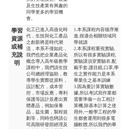
及生技產業有興趣的
同學更多的學習機
會。
化工已進入高值化時
1.本系課程內容循序漸
學習
代，生技與化工產品
進,很適合相關領域同
資源
之創新將是時代潮
學就讀
或補
流，本系不僅如此，
2.本系課程重視實驗,
充說
我們也把企業產品化
所以有很多實驗課程,
概念導入高年級教學
實驗課須穿實驗衣.配
明
課程中，我們請生技
戴手套.護目鏡,口罩,學
公司總經理協助，教
生之實作能力是本系
導學生實際從原料，
畢業生之基本訓練
設計配方，成本管
3.因為要計算實驗數
控，市場反應，專利
據,所以考試寫作業都
保護等設計並產出實
需要準備一台工程計
體產品，例如保養
算機,除基本計算之使
品，益生菌，製程規
用外,一般學工程的學
劃等，同時也聘請公
生都會運用到很多電
司高階研發部經理及
腦軟體,所以我們的畢