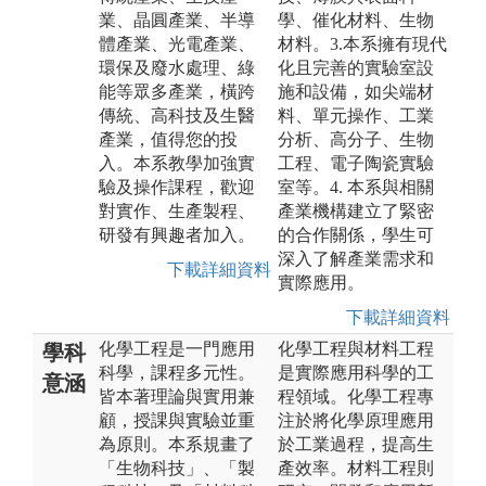
業、晶圓產業、半導
學、催化材料、生物
體產業、光電產業、
材料。3.本系擁有現代
環保及廢水處理、綠
化且完善的實驗室設
能等眾多產業，橫跨
施和設備，如尖端材
傳統、高科技及生醫
料、單元操作、工業
產業，值得您的投
分析、高分子、生物
入。本系教學加強實
工程、電子陶瓷實驗
驗及操作課程，歡迎
室等。4. 本系與相關
對實作、生產製程、
產業機構建立了緊密
研發有興趣者加入。
的合作關係，學生可
深入了解產業需求和
下載詳細資料
實際應用。
下載詳細資料
化學工程是一門應用
化學工程與材料工程
學科
科學，課程多元性。
是實際應用科學的工
意涵
皆本著理論與實用兼
程領域。化學工程專
顧，授課與實驗並重
注於將化學原理應用
為原則。本系規畫了
於工業過程，提高生
「生物科技」、「製
產效率。材料工程則