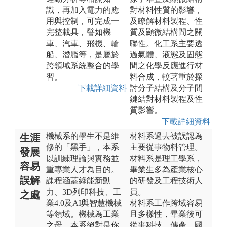
識，再加入電力的應
對材料性質的影響，
用與控制，可完成一
及瞭解材料製程、性
完整載具，譬如機
質及顯微結構間之關
車、汽車、飛機、輪
聯性。化工系主要透
船、潛艦等，是屬於
過氣體、液態及固態
跨領域系統整合的學
間之化學反應進行材
習。
料合成，較著重於探
下載詳細資料
討分子結構及分子間
鍵結對材料製程及性
質影響。
下載詳細資料
機械系的學生不是維
材料系過去被誤認為
生涯
修的「黑手」，本系
主要從事物料管理。
發展
以訓練理論與實務並
材料系是理工學系，
容易
重專業人才為目的。
畢業生多為產業核心
誤解
課程涵蓋綠能新動
的研發及工程技術人
力、3D列印科技、工
員。
之處
業4.0及AI與智慧機械
材料系工作跨域容易
等領域。機械為工業
且多樣性，畢業後可
之母，本系絕對是你
從事科技、傳產、國