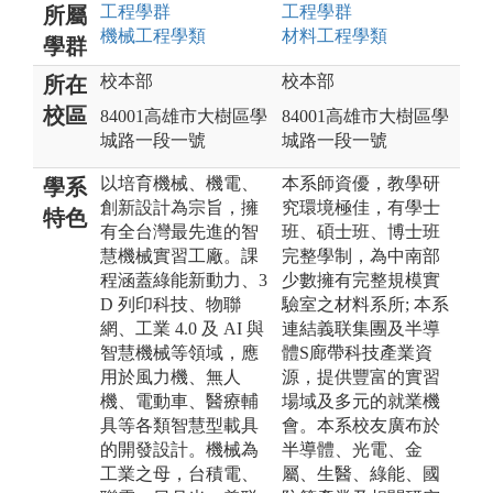
工程
學群
工程
學群
所屬
機械工程
學類
材料工程
學類
學群
校本部
校本部
所在
校區
84001高雄市大樹區學
84001高雄市大樹區學
城路一段一號
城路一段一號
以培育機械、機電、
本系師資優，教學研
學系
創新設計為宗旨，擁
究環境極佳，有學士
特色
有全台灣最先進的智
班、碩士班、博士班
慧機械實習工廠。課
完整學制，為中南部
程涵蓋綠能新動力、3
少數擁有完整規模實
D 列印科技、物聯
驗室之材料系所; 本系
網、工業 4.0 及 AI 與
連結義联集團及半導
智慧機械等領域，應
體S廊帶科技產業資
用於風力機、無人
源，提供豐富的實習
機、電動車、醫療輔
場域及多元的就業機
具等各類智慧型載具
會。本系校友廣布於
的開發設計。機械為
半導體、光電、金
工業之母，台積電、
屬、生醫、綠能、國