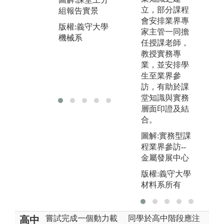
機
立，部分課程
組報告實景
圖解:電腦機械
會安排業界專
製圖實景(CA
版權:義守大學
家主管一同擔
D/CAM)
機械系
任授課老師，
版權:義守大學
教授實務專
機械系
業，並安排學
生至業界參
訪，有助於課
堂知識與實務
層面印證及結
合。
圖解:實務型課
程業界參訪--
金屬發展中心
版權:義守大學
材料系所有
嘗試完成一個動力載
同學於高中階段應注
高中