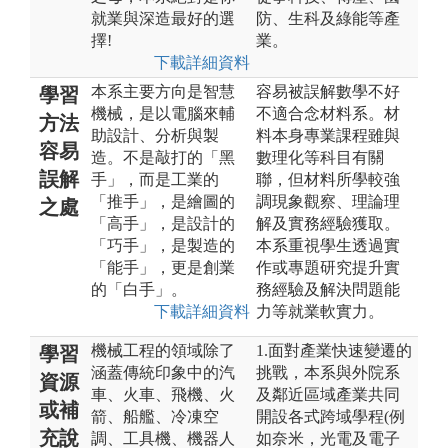
就業與深造最好的選
防、生科及綠能等產
擇!
業。
下載詳細資料
本系主要方向是智慧
容易被誤解數學不好
學習
機械，是以電腦來輔
不適合念材料系。材
方法
助設計、分析與製
料本身專業課程雖與
容易
造。不是敲打的「黑
數理化等科目有關
誤解
手」，而是工業的
聯，但材料所學較強
「推手」，是繪圖的
調現象觀察、理論理
之處
「高手」，是設計的
解及實務經驗獲取。
「巧手」，是製造的
本系重視學生透過實
「能手」，更是創業
作或專題研究提升實
的「白手」。
務經驗及解決問題能
下載詳細資料
力等就業軟實力。
機械工程的領域除了
1.面對產業快速變遷的
學習
涵蓋傳統印象中的汽
挑戰，本系與外院系
資源
車、火車、飛機、火
及鄰近區域產業共同
或補
箭、船艦、冷凍空
開設各式跨域學程(例
充說
調、工具機、機器人
如奈米，光電及電子