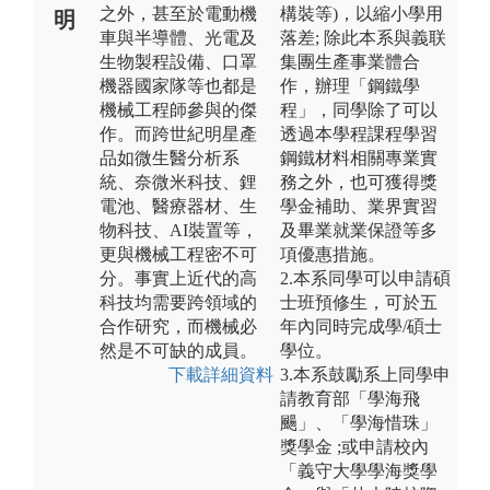
之外，甚至於電動機
構裝等)，以縮小學用
明
車與半導體、光電及
落差; 除此本系與義联
生物製程設備、口罩
集團生產事業體合
機器國家隊等也都是
作，辦理「鋼鐵學
機械工程師參與的傑
程」，同學除了可以
作。而跨世紀明星產
透過本學程課程學習
品如微生醫分析系
鋼鐵材料相關專業實
統、奈微米科技、鋰
務之外，也可獲得獎
電池、醫療器材、生
學金補助、業界實習
物科技、AI裝置等，
及畢業就業保證等多
更與機械工程密不可
項優惠措施。
分。事實上近代的高
2.本系同學可以申請碩
科技均需要跨領域的
士班預修生，可於五
合作研究，而機械必
年內同時完成學/碩士
然是不可缺的成員。
學位。
下載詳細資料
3.本系鼓勵系上同學申
請教育部「學海飛
颺」、「學海惜珠」
獎學金 ;或申請校內
「義守大學學海獎學