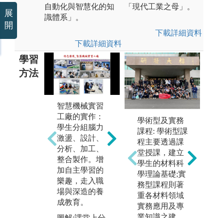
自動化與智慧化的知
「現代工業之母」。
展
識體系」。
開
下載詳細資料
下載詳細資料
學習
方法
智慧機械實習
利
工廠的實作：
備
學術型及實務
電腦輔助：利
學生分組腦力
學
課程: 學術型課
用電腦作為輔
激盪、設計、
，
程主要透過課
助工具，讓學
分析、加工、
驗
堂授課，建立
生在機械2D、
整合製作。增
基
學生的材料科
3D繪圖、設計
加自主學習的
理
學理論基礎;實
與製造、工程
樂趣，走入職
務型課程則著
分析等應用數
圖
場與深造的養
重各材料領域
位科技，機械
作
成教育。
實務應用及專
人不再是黑
版
業知識之建
手。
圖解:課堂上分