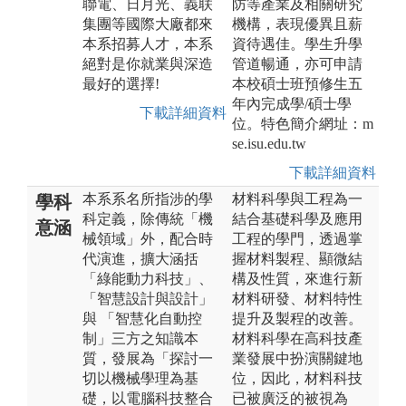
聯電、日月光、義联
防等產業及相關研究
集團等國際大廠都來
機構，表現優異且薪
本系招募人才，本系
資待遇佳。學生升學
絕對是你就業與深造
管道暢通，亦可申請
最好的選擇!
本校碩士班預修生五
年內完成學/碩士學
下載詳細資料
位。特色簡介網址：m
se.isu.edu.tw
下載詳細資料
本系系名所指涉的學
材料科學與工程為一
學科
科定義，除傳統「機
結合基礎科學及應用
意涵
械領域」外，配合時
工程的學門，透過掌
代演進，擴大涵括
握材料製程、顯微結
「綠能動力科技」、
構及性質，來進行新
「智慧設計與設計」
材料研發、材料特性
與 「智慧化自動控
提升及製程的改善。
制」三方之知識本
材料科學在高科技產
質，發展為「探討一
業發展中扮演關鍵地
切以機械學理為基
位，因此，材料科技
礎，以電腦科技整合
已被廣泛的被視為