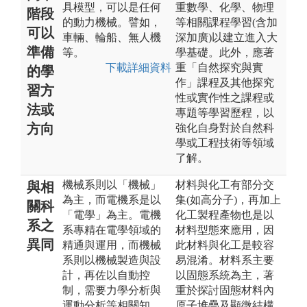
具模型，可以是任何
重數學、化學、物理
階段
的動力機械。譬如，
等相關課程學習(含加
可以
車輛、輪船、無人機
深加廣)以建立進入大
準備
等。
學基礎。此外，應著
下載詳細資料
重「自然探究與實
的學
作」課程及其他探究
習方
性或實作性之課程或
法或
專題等學習歷程，以
方向
強化自身對於自然科
學或工程技術等領域
了解。
機械系則以「機械」
材料與化工有部分交
與相
為主，而電機系是以
集(如高分子)，再加上
關科
「電學」為主。電機
化工製程產物也是以
系之
系專精在電學領域的
材料型態來應用，因
異同
精通與運用，而機械
此材料與化工是較容
系則以機械製造與設
易混淆。材料系主要
計，再佐以自動控
以固態系統為主，著
制，需要力學分析與
重於探討固態材料內
運動分析等相關知
原子堆疊及顯微結構