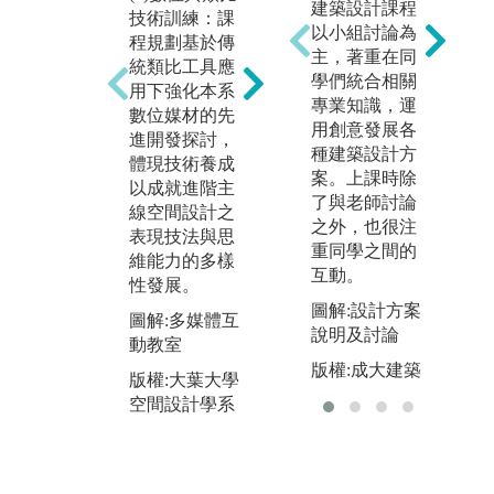
建築設計課程
(
譜研究 - 設計
技術訓練：課
以小組討論為
地
九大家族歸納
程規劃基於傳
主，著重在同
討
- 經典案例解
統類比工具應
學們統合相關
題
析：時間推進
用下強化本系
專業知識，運
領
著世界的演
數位媒材的先
用創意發展各
跨
變，演變留下
進開發探討，
種建築設計方
進
的痕跡則成為
體現技術養成
案。上課時除
探
知識與經驗。
以成就進階主
了與老師討論
球
藉由學習當代
線空間設計之
之外，也很注
濟
建築與室內的
表現技法與思
重同學之間的
衝
設計先例，依
維能力的多樣
互動。
方
照設計者的風
性發展。
在
格、樣式、設
圖解:設計方案
圖解:多媒體互
學
計方法等進行
說明及討論
動教室
下
歸納整合，建
版權:成大建築
空
版權:大葉大學
構出全國唯一
定
空間設計學系
的學理論述與
間
展演。
維
圖解:系圖書室
圖