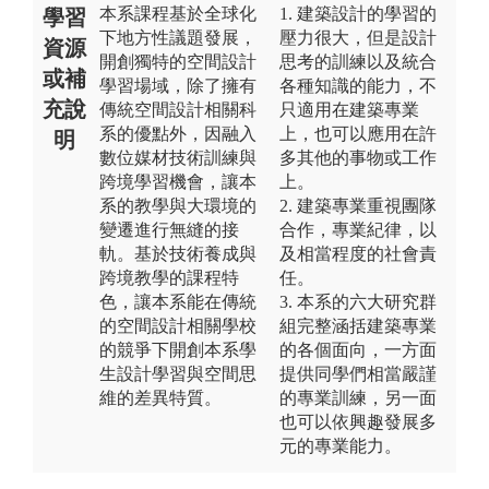
本系課程基於全球化
1. 建築設計的學習的
學習
下地方性議題發展，
壓力很大，但是設計
資源
開創獨特的空間設計
思考的訓練以及統合
或補
學習場域，除了擁有
各種知識的能力，不
充說
傳統空間設計相關科
只適用在建築專業
系的優點外，因融入
上，也可以應用在許
明
數位媒材技術訓練與
多其他的事物或工作
跨境學習機會，讓本
上。
系的教學與大環境的
2. 建築專業重視團隊
變遷進行無縫的接
合作，專業紀律，以
軌。基於技術養成與
及相當程度的社會責
跨境教學的課程特
任。
色，讓本系能在傳統
3. 本系的六大研究群
的空間設計相關學校
組完整涵括建築專業
的競爭下開創本系學
的各個面向，一方面
生設計學習與空間思
提供同學們相當嚴謹
維的差異特質。
的專業訓練，另一面
也可以依興趣發展多
元的專業能力。