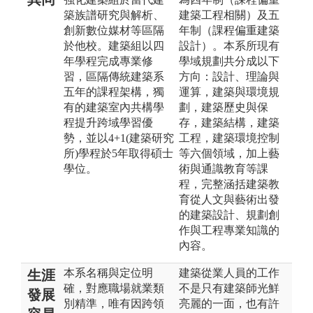
築族譜研究與解析、
建築工程相關）及五
創新數位媒材等區隔
年制（課程偏重建築
於他校。建築組以四
設計）。本系所現有
年學程完成專業修
學域規劃共分成以下
習，區隔傳統建築系
方向：設計、理論與
五年的課程架構，獨
運算，建築與環境規
有的建築室內共構學
劃，建築歷史與保
程提升跨域學習優
存，建築結構，建築
勢，並以4+1(建築研究
工程，建築環境控制
所)學程於5年取得碩士
等六個領域，加上藝
學位。
術與通識教育等課
程，完整涵括建築教
育從人文與藝術出發
的建築設計、規劃創
作與工程專業知識的
內容。
本系名稱與定位明
建築從業人員的工作
生涯
確，對應職場就業類
不是只有建築師光鮮
發展
別精準，唯有因跨領
亮麗的一面，也有許