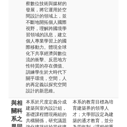
察數位技術與媒材的
發展，將它運用於空
間設計的領域上，並
不斷地開拓個人國際
視野，理解跨國境學
習領域的訊息，建立
個人專業學習上的國
際移動力。體現全球
化下共享經濟與數位
流的衝擊、反思地方
性特質的存在價值、
訓練學生於大時代下
關乎環境，空間，人
的再定義以探究空間
設計的新思維。
本系於尺度定義分成
本系的教育目標為培
與相
建築與室內設計組，
育建築界的領導人
關科
基礎課程體現兩組的
才；大學部設定為建
系之
共構關係，研究議題
築的通才教育，並分
異同
強化建築組於當代建
為四年制（課程偏重