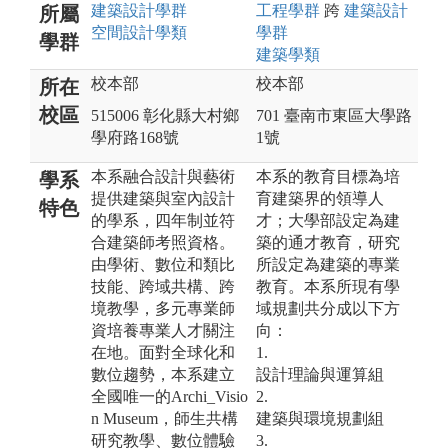
建築設計
學群
工程
學群
跨
建築設計
所屬
空間設計
學類
學群
學群
建築
學類
校本部
校本部
所在
校區
515006 彰化縣大村鄉
701 臺南市東區大學路
學府路168號
1號
本系融合設計與藝術
本系的教育目標為培
學系
提供建築與室內設計
育建築界的領導人
特色
的學系，四年制並符
才；大學部設定為建
合建築師考照資格。
築的通才教育，研究
由學術、數位和類比
所設定為建築的專業
技能、跨域共構、跨
教育。本系所現有學
境教學，多元專業師
域規劃共分成以下方
資培養專業人才關注
向：
在地。面對全球化和
1.
數位趨勢，本系建立
設計理論與運算組
全國唯一的Archi_Visio
2.
n Museum，師生共構
建築與環境規劃組
研究教學、數位體驗
3.