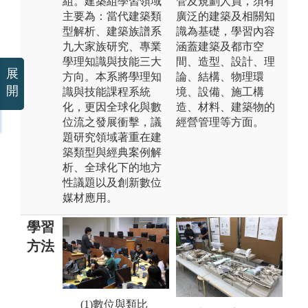
組。建築組學習領域
管及規劃人員，須有
主要為：當代建築類
廣泛的建築及相關知
型解析、建築族譜系
識為基礎，學習內容
九大家族研究、專業
涵蓋建築及都市空
學理知識與技能三大
間、造型、設計、理
展
方向。本系將學理知
論、結構、物理環
開
識與技能課程系統
境、設備、施工構
化，更因全球化與數
造、材料、建築物的
位流之發展衝擊，議
經營管理等方面。
題研究領域著重在建
築類型與經典案例解
析、全球化下的地方
性議題以及創新數位
媒材應用。
學習
方法
(2)當代建築族
(1)數位與類比