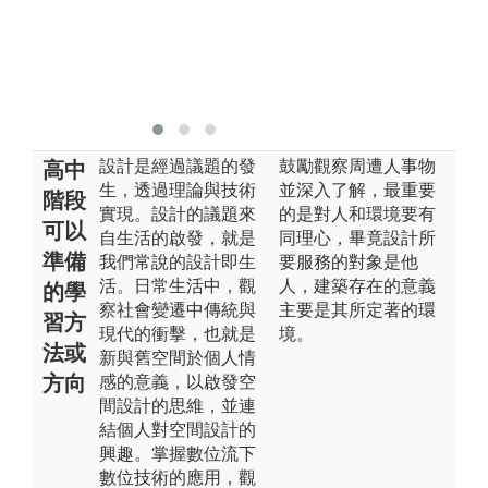
版權:大葉大學
工
空間設計學系
者
版
空
設計是經過議題的發
鼓勵觀察周遭人事物
高中
生，透過理論與技術
並深入了解，最重要
階段
實現。設計的議題來
的是對人和環境要有
可以
自生活的啟發，就是
同理心，畢竟設計所
準備
我們常說的設計即生
要服務的對象是他
活。日常生活中，觀
人，建築存在的意義
的學
察社會變遷中傳統與
主要是其所定著的環
習方
現代的衝擊，也就是
境。
法或
新與舊空間於個人情
方向
感的意義，以啟發空
間設計的思維，並連
結個人對空間設計的
興趣。掌握數位流下
數位技術的應用，觀