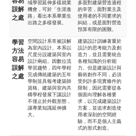
容易
域學習延伸多樣就業
多面對建築營造過程
誤解
機會，可於「生涯進
的辛苦，面對業主及
路」看出本系畢業生
使用者的不同要求的
之處
出路之多樣發展。
糾結，或是面對營造
預算有限的困難。
空間設計系常被誤解
建築設計訓練著重於
學習
為室內設計。本系以
設計的思考能力及創
方法
尺度分設建築與室內
造力，並且需要統合
容易
設計兩組。因數位流
各種知識的分析能
誤解
學習趨勢，四年學程
力。但是建築設計與
完成傳統建築的五年
藝術創作不同，必須
之處
學制並具報考建築師
受到許多現實條件的
資格。建築與室內共
限制，因此需要從各
構學程發展下讓設計
個面向理解各種要
不僅止於外觀形態，
求，以完成建築設計
讓專業知識延伸擴
方案，並追求創造使
大。
用者深刻的空間經
驗，而不是個人主義
式的形式創造。