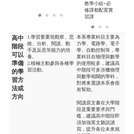
教學小組+必
系
修課都配置實
習課
1.學習要重視觀察、思
本系專業科目主要為
高中
維、分析、閱讀、動
力學、電路學、電子
階段
手及反思等能力的培
學、自動控制等，專
可以
養。
業科目在物理與數學
準備
2.積極主動參與各種學
的使用較多，建議高
習活動。
中階段可多涉獵物理
的學
與數學相關的學科，
習方
對將來選讀本系會很
法或
有幫助。
方向
閱讀原文書在大學階
段是重要要求與門
檻，建議高中階段即
須加強英文聽說讀
寫，提升各位未來就