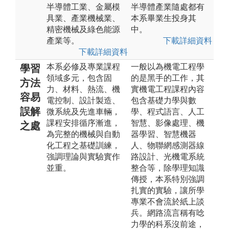
半導體工業、金屬模
半導體產業隨處都有
具業、產業機械業、
本系畢業生投身其
精密機械及綠色能源
中。
產業等。
下載詳細資料
下載詳細資料
本系必修及專業課程
一般以為機電工程學
學習
領域多元，包含固
的是黑手的工作，其
方法
力、材料、熱流、機
實機電工程課程內容
容易
電控制、設計製造、
包含基礎力學與數
誤解
微系統及先進車輛，
學、程式語言、人工
課程安排循序漸進，
智慧、影像處理、機
之處
為完整的機械與自動
器學習、智慧機器
化工程之基礎訓練，
人、物聯網感測器線
強調理論與實驗實作
路設計、光機電系統
並重。
整合等，除學理知識
傳授，本系特別強調
扎實的實驗，讓所學
專業不會流於紙上談
兵。網路流言稱有唸
力學的科系沒前途，