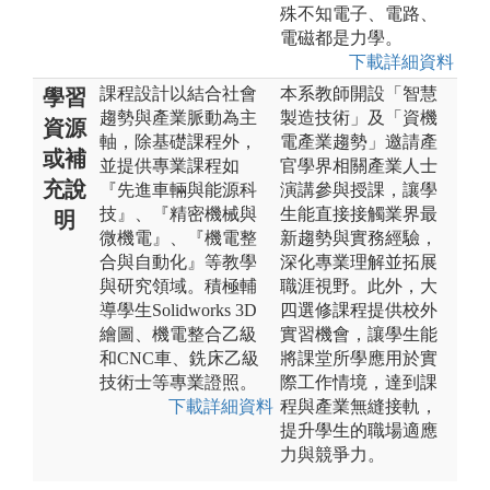
殊不知電子、電路、
電磁都是力學。
下載詳細資料
課程設計以結合社會
本系教師開設「智慧
學習
趨勢與產業脈動為主
製造技術」及「資機
資源
軸，除基礎課程外，
電產業趨勢」邀請產
或補
並提供專業課程如
官學界相關產業人士
充說
『先進車輛與能源科
演講參與授課，讓學
技』、『精密機械與
生能直接接觸業界最
明
微機電』、『機電整
新趨勢與實務經驗，
合與自動化』等教學
深化專業理解並拓展
與研究領域。積極輔
職涯視野。此外，大
導學生Solidworks 3D
四選修課程提供校外
繪圖、機電整合乙級
實習機會，讓學生能
和CNC車、銑床乙級
將課堂所學應用於實
技術士等專業證照。
際工作情境，達到課
下載詳細資料
程與產業無縫接軌，
提升學生的職場適應
力與競爭力。