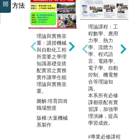
開
方法
理論課程：工
程數學、應用
理論與實務並
科技整合與產
專
力學、熱力
重：講授機械
學合作：規劃
職
學、流體力
與自動化工程
學生進入系上
專
學、程式語
所需要之學理
教師實驗室參
讀
言、電路學、
知識基礎並搭
與產學計畫之
識
電子學、自動
配實習之實務
執行，藉由碩
之
控制、機電整
實作讓學生能
博班學長指導
與
合等理論知
理論與實務並
研究與研發技
作
識。
重。
巧，利於學生
能
本系所有必修
即早尋找自我
學
圖解:培育四肯
課都搭配有實
興趣。
與
職場態度
習課，加強學
圖解:產學合作
圖
理演練，提高
版權:大葉機械
創造雙贏
實
學習成效。
系製作
軌
版權:大葉機械
#專業必修課程
系製作
版