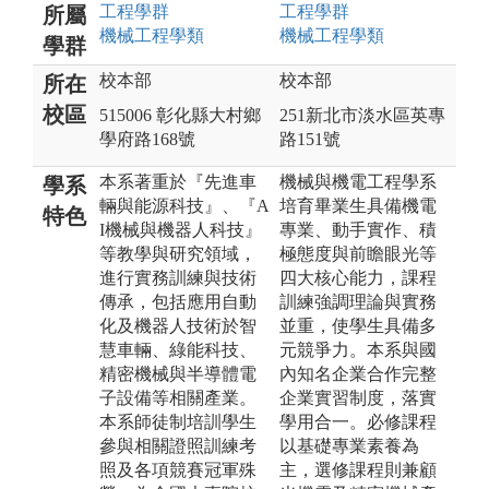
工程
學群
工程
學群
所屬
機械工程
學類
機械工程
學類
學群
校本部
校本部
所在
校區
515006 彰化縣大村鄉
251新北市淡水區英專
學府路168號
路151號
本系著重於『先進車
機械與機電工程學系
學系
輛與能源科技』、『A
培育畢業生具備機電
特色
I機械與機器人科技』
專業、動手實作、積
等教學與研究領域，
極態度與前瞻眼光等
進行實務訓練與技術
四大核心能力，課程
傳承，包括應用自動
訓練強調理論與實務
化及機器人技術於智
並重，使學生具備多
慧車輛、綠能科技、
元競爭力。本系與國
精密機械與半導體電
內知名企業合作完整
子設備等相關產業。
企業實習制度，落實
本系師徒制培訓學生
學用合一。必修課程
參與相關證照訓練考
以基礎專業素養為
照及各項競賽冠軍殊
主，選修課程則兼顧