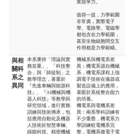
業競爭力。
值得一提，力學範圍
非常廣，實際電子
學、電路學、電磁學
都包含在力學範圍，
甚至生物細胞間交互
作用都是力學範疇。
本系秉持「理論與實
機械系與機電系差
與相
務並重」、「科技整
異：機電系源自機械
關科
合」與「師徒制」之
系，機電系課程上強
系之
教學理念，著重於
調電子技術在儀器或
異同
『先進車輛與能源科
製造設備上的應用，
技』、『AI機械與機
著眼於系統整合能力
器人科技』等教學與
的培養。
研究領域，進行實務
機電系與電機系差
訓練與技術傳承，包
異：兩系學科訓練有
括應用自動化及機器
不少重疊，機電系力
人技術於智慧車輛、
學訓練較電機系完
綠能科技、精密機械
整，電機系微電子電