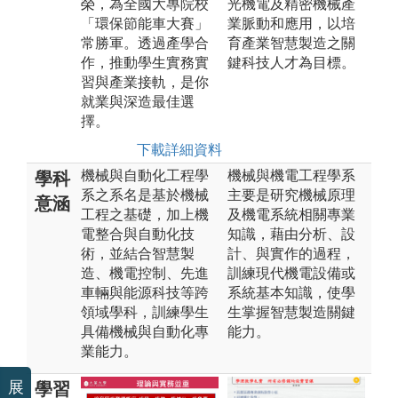
榮，為全國大專院校
光機電及精密機械產
「環保節能車大賽」
業脈動和應用，以培
常勝軍。透過產學合
育產業智慧製造之關
作，推動學生實務實
鍵科技人才為目標。
習與產業接軌，是你
就業與深造最佳選
擇。
下載詳細資料
機械與自動化工程學
機械與機電工程學系
學科
系之系名是基於機械
主要是研究機械原理
意涵
工程之基礎，加上機
及機電系統相關專業
電整合與自動化技
知識，藉由分析、設
術，並結合智慧製
計、與實作的過程，
造、機電控制、先進
訓練現代機電設備或
車輛與能源科技等跨
系統基本知識，使學
領域學科，訓練學生
生掌握智慧製造關鍵
具備機械與自動化專
能力。
業能力。
展
學習