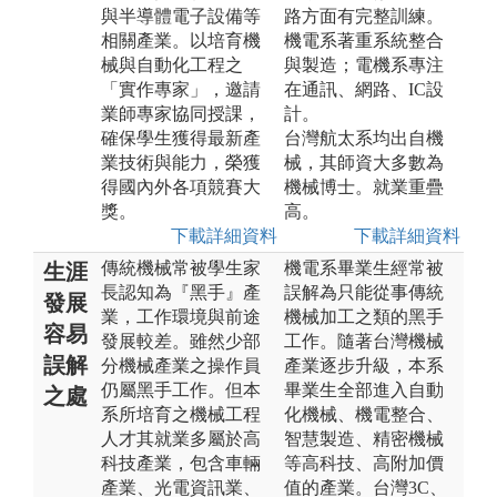
與半導體電子設備等
路方面有完整訓練。
相關產業。以培育機
機電系著重系統整合
械與自動化工程之
與製造；電機系專注
「實作專家」，邀請
在通訊、網路、IC設
業師專家協同授課，
計。
確保學生獲得最新產
台灣航太系均出自機
業技術與能力，榮獲
械，其師資大多數為
得國內外各項競賽大
機械博士。就業重疊
獎。
高。
下載詳細資料
下載詳細資料
傳統機械常被學生家
機電系畢業生經常被
生涯
長認知為『黑手』產
誤解為只能從事傳統
發展
業，工作環境與前途
機械加工之類的黑手
容易
發展較差。雖然少部
工作。隨著台灣機械
誤解
分機械產業之操作員
產業逐步升級，本系
仍屬黑手工作。但本
畢業生全部進入自動
之處
系所培育之機械工程
化機械、機電整合、
人才其就業多屬於高
智慧製造、精密機械
科技產業，包含車輛
等高科技、高附加價
產業、光電資訊業、
值的產業。台灣3C、