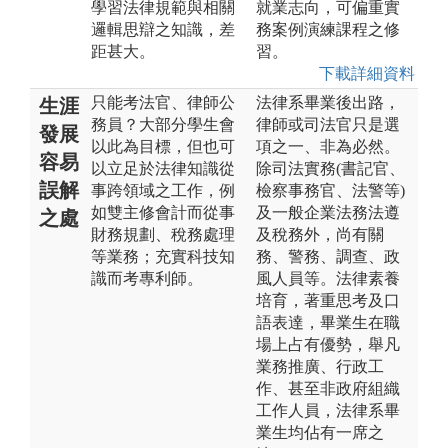
學習法律規範與相關
就業志向，可偏重實
邏輯思辯之知識，差
務案例演練課程之修
距甚大。
習。
下載詳細資料
只能考法官、律師公
法律系畢業後出路，
生涯
務員？大部分學生會
律師或司法官只是選
發展
以此為目標，但也可
項之一、非為必然。
容易
以立足於法律知識從
除司法實務(書記官、
誤解
事跨領域之工作，例
檢察事務官、法警等)
如雙主修會計而從事
及一般企業法務法遵
之處
財務規劃、稅務處理
及稅務外，尚有關
等業務；充實科技知
務、警務、調查、政
識而考專利師。
風人員等。法律素養
培育，著重思考及口
語表達，畢業生在職
場上占有優勢，舉凡
業務推廣、行政工
作、甚至非政府組織
工作人員，法律系畢
業生均佔有一席之