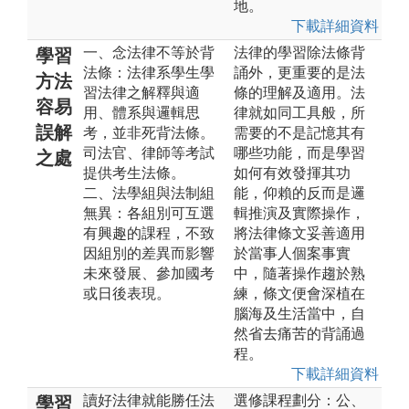
地。
下載詳細資料
一、念法律不等於背
法律的學習除法條背
學習
法條：法律系學生學
誦外，更重要的是法
方法
習法律之解釋與適
條的理解及適用。法
容易
用、體系與邏輯思
律就如同工具般，所
誤解
考，並非死背法條。
需要的不是記憶其有
司法官、律師等考試
哪些功能，而是學習
之處
提供考生法條。
如何有效發揮其功
二、法學組與法制組
能，仰賴的反而是邏
無異：各組別可互選
輯推演及實際操作，
有興趣的課程，不致
將法律條文妥善適用
因組別的差異而影響
於當事人個案事實
未來發展、參加國考
中，隨著操作趨於熟
或日後表現。
練，條文便會深植在
腦海及生活當中，自
然省去痛苦的背誦過
程。
下載詳細資料
讀好法律就能勝任法
選修課程劃分：公、
學習