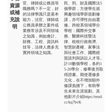
官、律師或公務員等
民、刑、財及國際法5
資源
職務嗎？不一定，好
個學群，方便學生就
或補
的法律學識只是基本
興趣領域學群規劃修
充說
能力，法官、律師或
課，亦可彈性自由選
公務員承辦之案件或
修。跨校系領域學分
明
業務常涉及不同領域
學程：國際外交事
之知識，例如會計、
務、醫療科技暨法
財務、工程、資訊科
律、租稅行政救濟、
技等，法律人應多充
智慧財產權、家事法
實跨領域之知識。
與社會工作、國際經
貿談判與訴訟人才等..
計10數個學程，各約1
5-20學分，修畢後另取
得證書。期使選修多
元化，在不增加額外
修課負擔下，有助學
生未來生涯規劃。其
他影片介紹https://reurl.
cc/kq7bvK