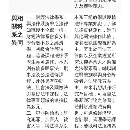
力及邏輯能力。
一、財經法律學系：
本系三組教學以厚植
與相
與法律系所學之法律
法律專業知識，了解
關科
知識幾乎全部一樣，
法律實務運作，進而
系之
財經法律系會多安排
與他國法律作比較，
異同
學分數不多之經濟
培養宏觀國際視野為
學、初級會計等課
主。著重於司法官、
程，這些課程法律系
律師以及企業經營所
學生亦可選修。本系
需法律專業人才應備
則有較多民事法、刑
之法學素養，輔以關
事法及公法選修課
注弱勢族群與身心障
程，此外另有勞動
礙者之法學教育為
法、社會法及國際法
主。未來若想以作研
與基礎法學課程，法
究為目標，可著重法
律專業領域的選擇較
學基礎理論之修習；
為多元。
若對財經領域有興
二、犯罪防治系：研
趣，可選修經濟學、
究犯罪、加害人、被
會計學、管理學等課
害人等，與法律系以
程；若以司法服務為