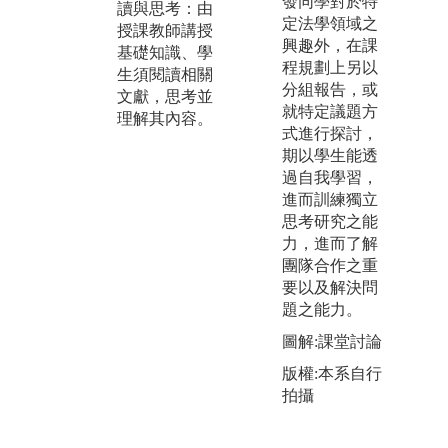
發同學對於特
讀與思考：由
論與書寫：以
律
定法學領域之
授課教師講授
實際案例為專
服
興趣外，在課
基礎知識、學
題，邀請實務
溝
程規劃上另以
生須閱讀相關
人士座談，或
察
分組報告，或
文獻，思考並
由學生進行團
律
就特定議題方
理解其內容。
體報告及分析
由
式進行探討，
書寫案例之法
對
期以學生能透
律關係。並訓
教
過自我學習，
練書狀書寫、
帶
進而訓練獨立
國家考試解題
內
思考研究之能
書寫能力。少
實
力，進而了解
數課程會透過
之
團隊合作之重
模擬法庭方式
社
要以及解決問
進行實際攻
務
題之能力。
防。
社
會
圖解:課堂討論
求
版權:本系自行
拍攝