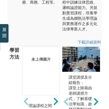
療、商務、工程等。
程中訓練法律思維、
邏輯論證能力。另規
劃實習課程，培養學
生成為嫻熟法學理論
與實務運作之多元化
法律專業人才。
展
開
下載詳細資料
學習
方法
未上傳圖片
未上傳圖片
課堂講授及分
組報告：
課堂上除藉由
老師講授方
式，了解基礎
法學知識，啟
理論課程之閱
案例研究之討
服