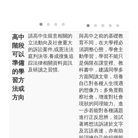
請高中生留意相關的
與高中之前的基礎教
高中
立法動向及社會重大
育不同，在大學裡必
階段
的訴訟案件,或憲法法
須調整心態，學會主
可以
庭判決等,養成搜集追
動學習，學習不能只
準備
踪法律相關資料資訊
是侷限在課堂裡、教
及研讀之習慣.
科書中，建議同學多
的學
方面閱讀文章，培養
習方
自己對各種人生境遇
法或
的想像力；多角度觀
方向
察社會，增進對社會
現狀的同理能力。進
一步若能對各種議題
進行正反思辨，並試
著將想法訴諸於文字
及言語表達，亦有助
於訓練自己的組織能