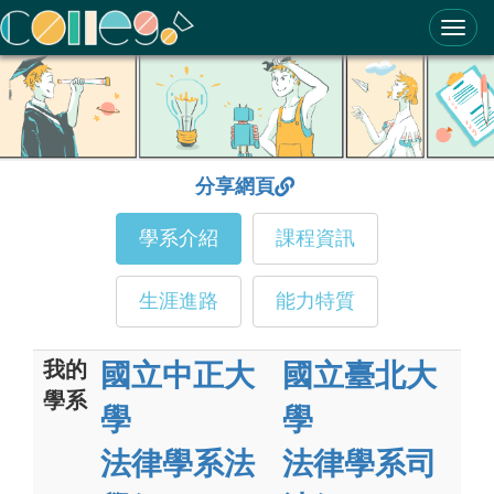
ColleGo! 大學選才與高中育才輔助系統
分享網頁
學系介紹
課程資訊
生涯進路
能力特質
我的
國立中正大
國立臺北大
學系
學
學
法律學系法
法律學系司