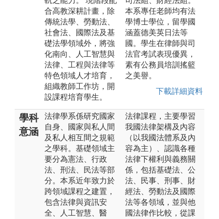
軌之能力。 現階段配
司法組、財經法組。
合高教深耕計畫，除
本系專任老師均有法
傳統法學、勞動法、
學博士學位，留學國
社會法、國際法及基
涵蓋德美英日法等
礎法學領域外，將強
國。學生在律師與司
化南向、人工智慧與
法官考試表現優異，
法律、工程與法律等
素有公務員培訓搖籃
特色領域人才培育，
之美譽。
組織教師工作坊，開
下載詳細資料
設課程培育學生。
法律學系係研究國家
法律課程，主要學習
學科
自身、國家與私人間
我國法律架構及內容
意涵
及私人相互間之規範
（以我國法體系及內
之學科。基礎領域主
容為主）、認識各種
要分為憲法、行政
法律下權利與義務關
法、刑法、民法等部
係，包括基礎法、公
分。本系近年致力於
法、民事、刑事、財
跨領域課程之建置，
經法、勞動法及國際
包含法律與資訊安
法等各領域，並與他
全、人工智慧、醫
國法律作比較，從課