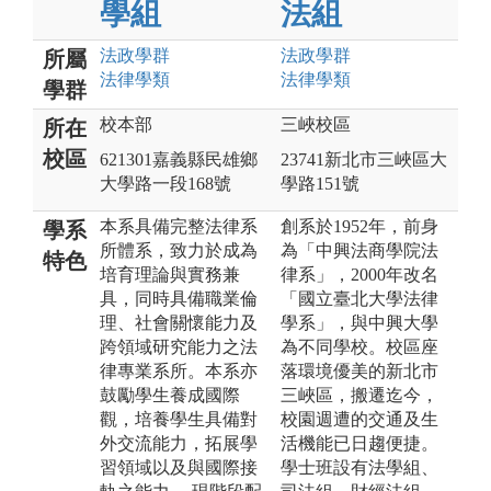
學組
法組
法政
學群
法政
學群
所屬
法律
學類
法律
學類
學群
校本部
三峽校區
所在
校區
621301嘉義縣民雄鄉
23741新北市三峽區大
大學路一段168號
學路151號
本系具備完整法律系
創系於1952年，前身
學系
所體系，致力於成為
為「中興法商學院法
特色
培育理論與實務兼
律系」，2000年改名
具，同時具備職業倫
「國立臺北大學法律
理、社會關懷能力及
學系」，與中興大學
跨領域研究能力之法
為不同學校。校區座
律專業系所。本系亦
落環境優美的新北市
鼓勵學生養成國際
三峽區，搬遷迄今，
觀，培養學生具備對
校園週遭的交通及生
外交流能力，拓展學
活機能已日趨便捷。
習領域以及與國際接
學士班設有法學組、