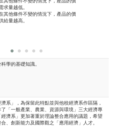
在其他條件不變的情況下，產品的價
當我們要
需求量越低。
們會很自
在其他條件不變的情況下，產品的價
P所衡量
供給量越高。
會科學的基礎知識。
經濟系」，為保留此特點並與他校經濟系作區隔，
排了「一般產業、農業、資源與環境」三大經濟專
「經濟系」更加著重於理論整合應用的議題，希望
整合、創新能力及國際觀之「應用經濟」人才。