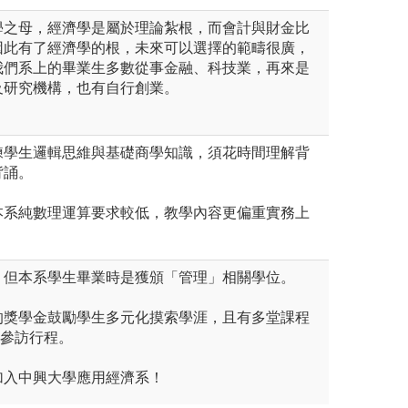
學之母，經濟學是屬於理論紮根，而會計與財金比
因此有了經濟學的根，未來可以選擇的範疇很廣，
我們系上的畢業生多數從事金融、科技業，再來是
及研究機構，也有自行創業。
練學生邏輯思維與基礎商學知識，須花時間理解背
背誦。
本系純數理運算要求較低，教學內容更偏重實務上
。
，但本系學生畢業時是獲頒「管理」相關學位。
的獎學金鼓勵學生多元化摸索學涯，且有多堂課程
外參訪行程。
加入中興大學應用經濟系！