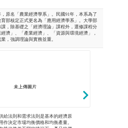
年，原名「農業經濟學系」。民國91年，本系為了
教育部核定正式更名為「應用經濟學系」。大學部
修課，除基礎之「經濟理論」課程外，選修課程分
業經濟」、「產業經濟」、「資源與環境經濟」，
就業，強調理論與實務並重。
未上傳圖片
運用與科學剖析：蒐集數據、判
(3)程式運用實作：
供給法則和需求法則是基本的經濟原
國內生產
、設立迴歸統計方法、實作結
浮潛網路爬取資料
用作決定市場均衡價格和均衡產量。
水準。
商業決策或政府政策
分析、可應用於商