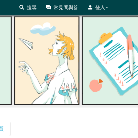
搜尋
常見問與答
登入
質