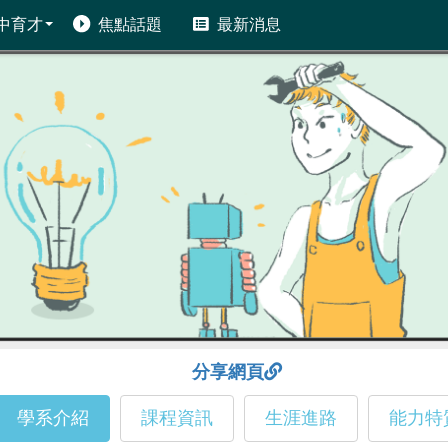
中育才
焦點話題
最新消息
分享網頁
學系介紹
課程資訊
生涯進路
能力特