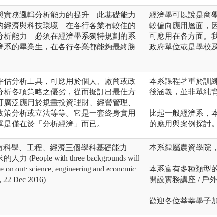
與實務邏輯分析能力的提升，此基礎能力
經濟學可以說是商
的經濟與科技環境，在各行各業有較佳的
較偏向應用層面，
分析能力，必須在經濟學系獨特規劃的系
可應用在各方面。
濟系的畢業生，在各行各業都能夠最終勝
政府單位或是學校
評估分析工具，可應用於個人、廠商或政
本系課程著重於訓
分析各項策略之優劣，從而擬訂出最佳方
後涵義，並非單純
可廣泛應用於規畫投資理財、經營管理、
政策分析或立法等等。它是一套終身實用
比起一般經濟系，
單是僅在於「分析經濟」而已。
的應用與案例探討
說，具有科學、工程、經濟三個學科基礎能力
本系隸屬農資學院
ple with three backgrounds will
e on out: science, engineering and economic
本系富有多種類型
 22 Dec 2016)
開設實務講座 / 戶
歡迎各位莘莘學子