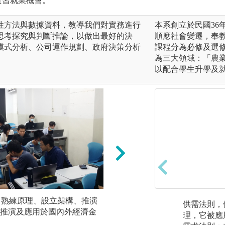
實習就業機會。
過科學性方法與數據資料，教導我們對實務進行
本系創立於民國36
思考探究與判斷推論，以做出最好的決
順應社會變遷，奉
模式分析、公司運作規劃、政府決策分析
課程分為必修及選
為三大領域：「農
以配合學生升學及
析：熟練原理、設立架構、推演
(2)資料與數據的
供需法則，
推演及應用於國內外經濟金
斷情境、分析對象
理，它被應
果、應用與推論於