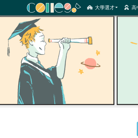
大學選才
高
ColleGo! 大學選才與高中育才輔助系統