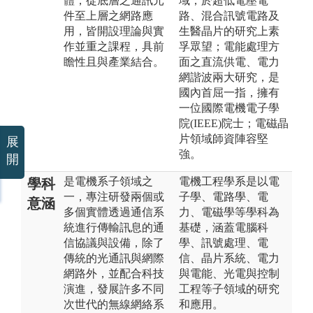
體，從底層之通訊元
域，於超低電壓電
件至上層之網路應
路、混合訊號電路及
用，皆開設理論與實
生醫晶片的研究上素
作並重之課程，具前
孚眾望；電能處理方
瞻性且與產業結合。
面之直流供電、電力
網諧波兩大研究，是
國內首屈一指，擁有
一位國際電機電子學
院(IEEE)院士；電磁晶
片領域師資陣容堅
展
強。
開
是電機系子領域之
電機工程學系是以電
學科
一，專注研發兩個或
子學、電路學、電
意涵
多個實體透過通信系
力、電磁學等學科為
統進行傳輸訊息的通
基礎，涵蓋電腦科
信協議與設備，除了
學、訊號處理、電
傳統的光通訊與網際
信、晶片系統、電力
網路外，並配合科技
與電能、光電與控制
演進，發展許多不同
工程等子領域的研究
次世代的無線網絡系
和應用。