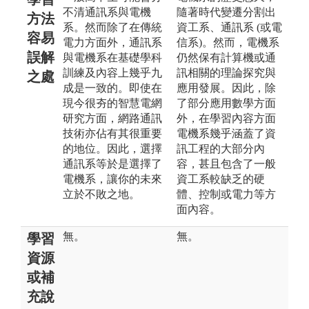
不清通訊系與電機
隨著時代變遷分割出
方法
系。然而除了在傳統
資工系、通訊系 (或電
容易
電力方面外，通訊系
信系)。然而，電機系
誤解
與電機系在基礎學科
仍然保有計算機或通
訓練及內容上幾乎九
訊相關的理論探究與
之處
成是一致的。即使在
應用發展。因此，除
現今很夯的智慧電網
了部分應用數學方面
研究方面，網路通訊
外，在學習內容方面
技術亦佔有其很重要
電機系幾乎涵蓋了資
的地位。因此，選擇
訊工程的大部分內
通訊系等於是選擇了
容，甚且包含了一般
電機系，讓你的未來
資工系較缺乏的硬
立於不敗之地。
體、控制或電力等方
面內容。
無。
無。
學習
資源
或補
充說