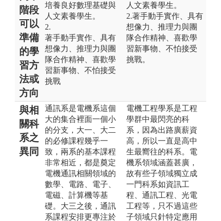
培養良好數理基礎與
人文素養學生。
階段
人文素養學生。
2.著手動手實作、具有
可以
2.
想像力、推理力與團
準備
著手動手實作、具有
隊合作精神、喜歡學
想像力、推理力與團
習新事物、不怕接受
的學
隊合作精神、喜歡學
挑戰。
習方
習新事物、不怕接受
法或
挑戰
方向
通訊系是電機系這個
電機工程學系是工程
與相
大的集合裡面一個小
學群中最閃亮的科
關科
的分支，大一、大二
系，因為出路廣薪資
系之
的必修課程幾乎一
高，所以一直是高中
異同
致，兩系的基本課程
生最嚮往的科系。電
非常相近，都是奠定
機系領域涵蓋甚廣，
電機通訊相關領域的
故有些子領域獨立成
數學、電路、電子、
一門科系如資訊工
電磁、計算機等基
程、通訊工程、光電
礎。大三之後，通訊
工程等，只不過這些
系課程安排更專注於
子領域只針特定應用