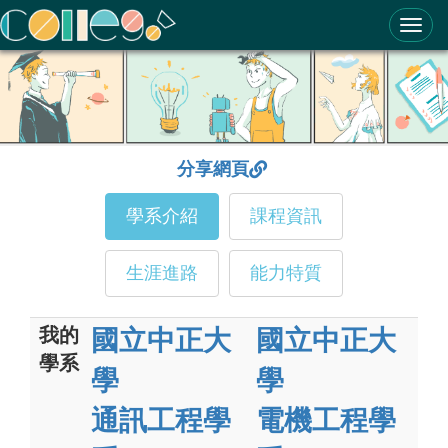
ColleGo! 大學選才與高中育才輔助系統
分享網頁
學系介紹
課程資訊
生涯進路
能力特質
我的
國立中正大
國立中正大
學系
學
學
通訊工程學
電機工程學