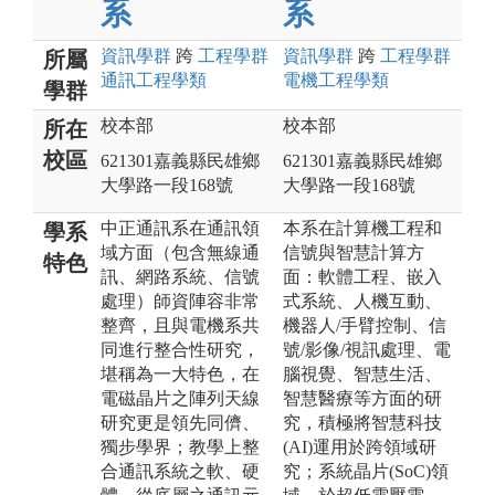
系
系
資訊
學群
跨
工程
學群
資訊
學群
跨
工程
學群
所屬
通訊工程
學類
電機工程
學類
學群
校本部
校本部
所在
校區
621301嘉義縣民雄鄉
621301嘉義縣民雄鄉
大學路一段168號
大學路一段168號
中正通訊系在通訊領
本系在計算機工程和
學系
域方面（包含無線通
信號與智慧計算方
特色
訊、網路系統、信號
面：軟體工程、嵌入
處理）師資陣容非常
式系統、人機互動、
整齊，且與電機系共
機器人/手臂控制、信
同進行整合性研究，
號/影像/視訊處理、電
堪稱為一大特色，在
腦視覺、智慧生活、
電磁晶片之陣列天線
智慧醫療等方面的研
研究更是領先同儕、
究，積極將智慧科技
獨步學界；教學上整
(AI)運用於跨領域研
合通訊系統之軟、硬
究；系統晶片(SoC)領