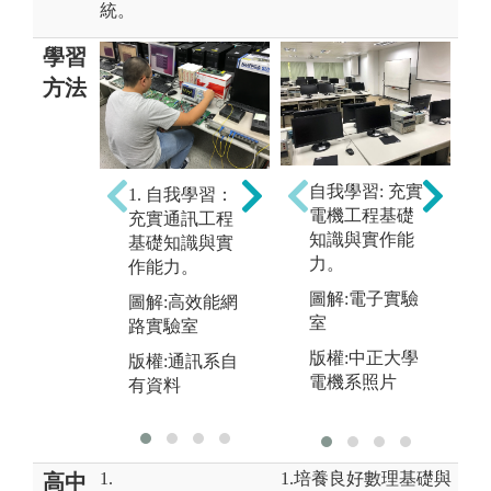
統。
學習
方法
2. 培養興趣：
3
瞭解國內外相
培
自我學習: 充實
1. 自我學習：
關產業現況，
與
電機工程基礎
充實通訊工程
跨領域學習探
解
知識與實作能
基礎知識與實
索自己未來職
力
力。
作能力。
涯。
圖
圖解:電子實驗
圖解:高效能網
圖解:通訊系企
技
室
路實驗室
業參訪
版
版權:中正大學
版權:通訊系自
版權:通訊系自
有
電機系照片
有資料
有資料
1.
1.培養良好數理基礎與
高中