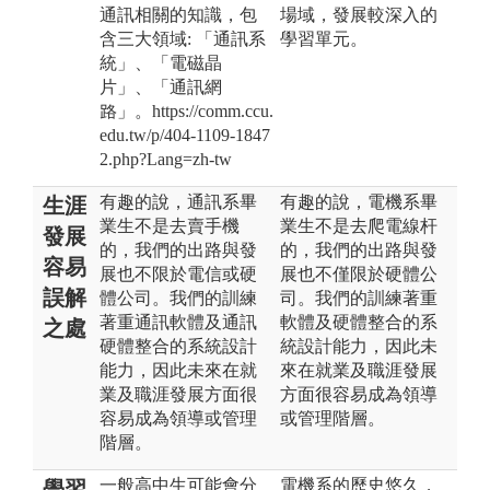
通訊相關的知識，包
場域，發展較深入的
含三大領域: 「通訊系
學習單元。
統」、「電磁晶
片」、「通訊網
路」。https://comm.ccu.
edu.tw/p/404-1109-1847
2.php?Lang=zh-tw
有趣的說，通訊系畢
有趣的說，電機系畢
生涯
業生不是去賣手機
業生不是去爬電線杆
發展
的，我們的出路與發
的，我們的出路與發
容易
展也不限於電信或硬
展也不僅限於硬體公
誤解
體公司。我們的訓練
司。我們的訓練著重
著重通訊軟體及通訊
軟體及硬體整合的系
之處
硬體整合的系統設計
統設計能力，因此未
能力，因此未來在就
來在就業及職涯發展
業及職涯發展方面很
方面很容易成為領導
容易成為領導或管理
或管理階層。
階層。
一般高中生可能會分
電機系的歷史悠久，
學習