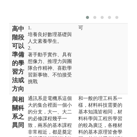
1.
可
高中
培養良好數理基礎與
階段
人文素養學生。
可以
2.
準備
著手動手實作、具有
想像力、推理力與團
的學
隊合作精神、喜歡學
習方
習新事物、不怕接受
法或
挑戰
方向
通訊系是電機系這個
和一般的理工科系一
與相
大的集合裡面一個小
樣，材料科技需要的
關科
的分支，大一、大二
基本知識皆相同，材
系之
的必修課程幾乎一
料科學與工程所學習
異同
致，兩系的基本課程
的較為廣泛，各種材
非常相近，都是奠定
料的基本原理皆會學