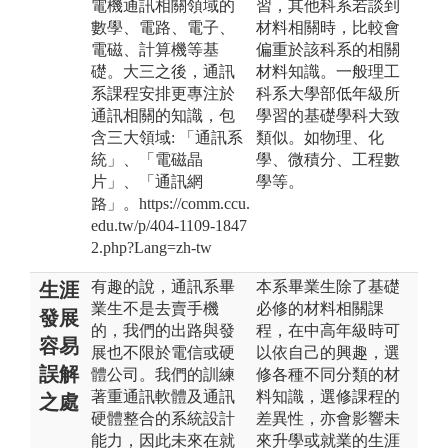
電機通訊相關領域的
習，其他科系若談到
數學、電路、電子、
材料相關時，比較會
電磁、計算機等基
偏重於該科系的相關
礎。大三之後，通訊
材料知識。一般理工
系課程安排更專注於
科系大學部低年級所
通訊相關的知識，包
學習的基礎學科大致
含三大領域: 「通訊系
類似。如物理、化
統」、「電磁晶
學、微積分、工程數
片」、「通訊網
學等。
路」。https://comm.ccu.
edu.tw/p/404-1109-1847
2.php?Lang=zh-tw
有趣的說，通訊系畢
本系畢業生除了基礎
生涯
業生不是去賣手機
必修的材料相關課
發展
的，我們的出路與發
程，在中高年級時可
容易
展也不限於電信或硬
以依自己的興趣，選
誤解
體公司。我們的訓練
修各種不同分類的材
著重通訊軟體及通訊
料知識，選修課程的
之處
硬體整合的系統設計
差異性，亦會影響未
能力，因此未來在就
來升學或就業的生涯