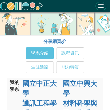
ColleGo! 大學選才與高中育才輔助系統
分享網頁
學系介紹
課程資訊
生涯進路
能力特質
我的
國立中正大
國立中興大
學系
學
學
通訊工程學
材料科學與