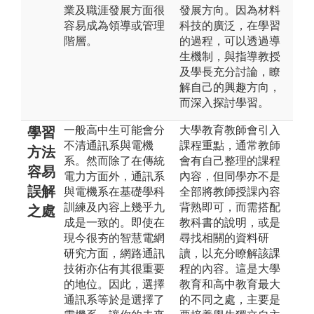
業及職涯發展方面很
發展方向。因為材料
容易成為領導或管理
科技的廣泛，在學習
階層。
的過程，可以透過導
生機制，與指導教授
及學長充分討論，瞭
解自己的興趣方向，
而深入探討學習。
一般高中生可能會分
大學教育教師會引入
學習
不清通訊系與電機
課程重點，通常教師
方法
系。然而除了在傳統
會有自己整理的課程
容易
電力方面外，通訊系
內容，但同學亦不是
誤解
與電機系在基礎學科
全部將教師授課內容
訓練及內容上幾乎九
背熟即可，而需搭配
之處
成是一致的。即使在
教科書的說明，或是
現今很夯的智慧電網
尋找相關的資料研
研究方面，網路通訊
讀，以充分瞭解該課
技術亦佔有其很重要
程的內容。這是大學
的地位。因此，選擇
教育和高中教育最大
通訊系等於是選擇了
的不同之處，主要是