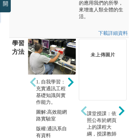
的應用我們的所學，
開
來增進人類全體的生
活。
下載詳細資料
學習
方法
未上傳圖片
2. 培養興趣：
3
瞭解國內外相
培
1. 自我學習：
關產業現況，
與
充實通訊工程
跨領域學習探
解
基礎知識與實
索自己未來職
力
作能力。
涯。
圖
圖解:高效能網
課堂授課：依
圖解:通訊系企
技
路實驗室
照公布於網頁
「
業參訪
版
上的課程大
(
版權:通訊系自
版權:通訊系自
有
綱，授課教師
有資料