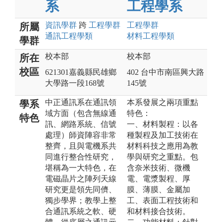
系
工程學系
資訊
學群
跨
工程
學群
工程
學群
所屬
通訊工程
學類
材料工程
學類
學群
校本部
校本部
所在
校區
621301嘉義縣民雄鄉
402 台中市南區興大路
大學路一段168號
145號
中正通訊系在通訊領
本系發展之兩項重點
學系
域方面（包含無線通
特色：
特色
訊、網路系統、信號
一、材料製程：以各
處理）師資陣容非常
種製程及加工技術在
整齊，且與電機系共
材料科技之應用為教
同進行整合性研究，
學與研究之重點。包
堪稱為一大特色，在
含奈米技術、微機
電磁晶片之陣列天線
電、電漿製程、厚
研究更是領先同儕、
膜、薄膜、金屬加
獨步學界；教學上整
工、表面工程技術和
合通訊系統之軟、硬
和材料接合技術。