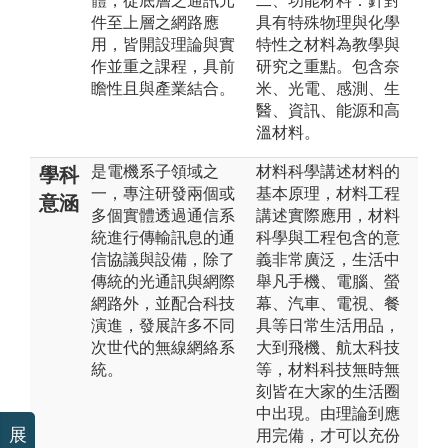
體，從底層之通訊元
二、功能材料：針對
件至上層之網路應
具有特殊物理與化學
用，皆開設理論與實
特性之材料為教學與
作並重之課程，具前
研究之重點。包含奈
瞻性且與產業結合。
米、光電、感測、生
醫、資訊、能源和高
溫材料。
是電機系子領域之
材料科學講述材料的
學科
一，專注研發兩個或
基本原理，材料工程
意涵
多個實體透過通信系
講述實際應用，材料
統進行傳輸訊息的通
科學與工程包含的意
信協議與設備，除了
義非常廣泛，生活中
傳統的光通訊與網際
舉凡手機、電腦、螢
網路外，並配合科技
幕、汽車、電視、餐
演進，發展許多不同
具等日常生活用品，
次世代的無線網絡系
大到飛機、航太科技
統。
等，材料科技無時無
刻皆在大家的生活圈
中出現。由理論到應
展
用完備，才可以充份