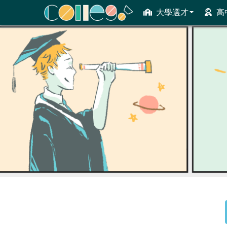
大學選才
高
ColleGo! 大學選才與高中育才輔助系統