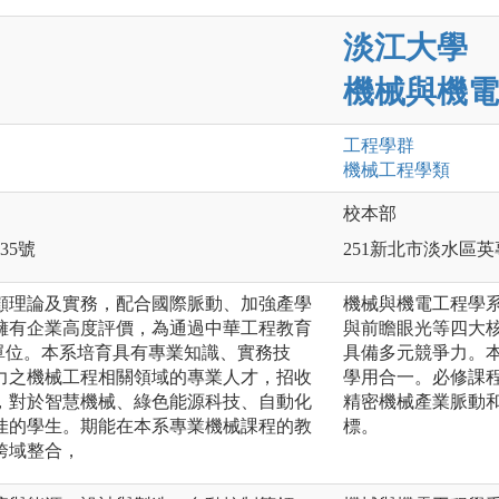
淡江大學
機械與機電
工程
學群
機械工程
學類
校本部
35號
251新北市淡水區英
顧理論及實務，配合國際脈動、加強產學
機械與機電工程學
擁有企業高度評價，為通過中華工程教育
與前瞻眼光等四大
研究單位。本系培育具有專業知識、實務技
具備多元競爭力。
力之機械工程相關領域的專業人才，招收
學用合一。必修課
，對於智慧機械、綠色能源科技、自動化
精密機械產業脈動
佳的學生。期能在本系專業機械課程的教
標。
跨域整合，