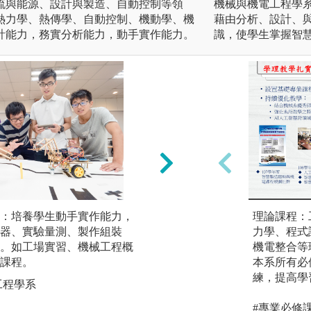
流與能源、設計與製造、自動控制等領
機械與機電工程學
熱力學、熱傳學、自動控制、機動學、機
藉由分析、設計、
計能力，務實分析能力，動手實作能力。
識，使學生掌握智
：培養學生動手實作能力，
實務導向之團隊合
理論課程：
器、實驗量測、製作組裝
作」與「智慧應用
力學、程式
。如工場實習、機械工程概
應用後，透過作業
機電整合等
課程。
型思維，運用雲端
本系所有必
製造技術（如自動
練，提高學
工程學系
新能力，以訓練學
問題的能力。
#專業必修