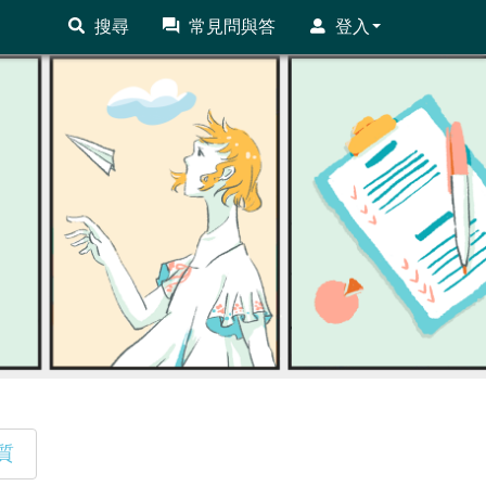
搜尋
常見問與答
登入
質