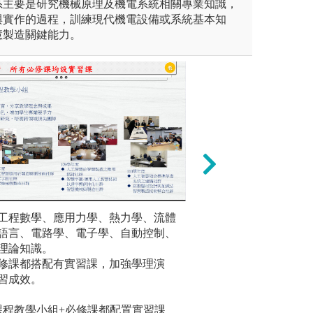
系主要是研究機械原理及機電系統相關專業知識，
與實作的過程，訓練現代機電設備或系統基本知
慧製造關鍵能力。
作學習：培養學生「創新實
工程數學、應用力學、熱力學、流體
電腦模擬之數值分
實習與實
」的能力。學生瞭解基礎理論
語言、電路學、電子學、自動控制、
案例模擬分析，讓
練，輔助
演練與專題實作，導入數位轉
理論知識。
體，並撰寫程式來
另有企業
協作及AI輔助分析，結合智慧
修課都搭配有實習課，加強學理演
和軟體工具進行模
業即戰力
控制），提升跨領域整合與創
習成效。
性能，並解決工程
生具備獨立思考、分析與解決
#扎實實驗
課程教學小組+必修課都配置實習課