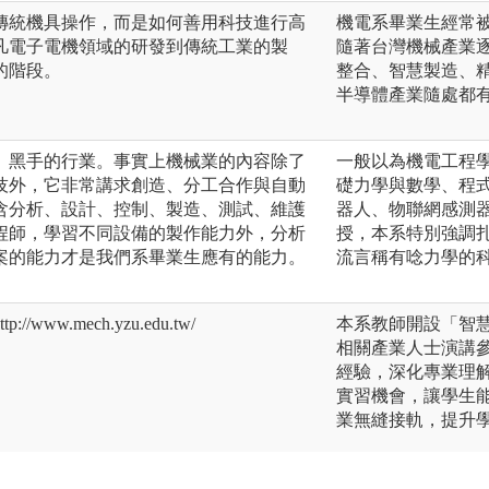
傳統機具操作，而是如何善用科技進行高
機電系畢業生經常
凡電子電機領域的研發到傳統工業的製
隨著台灣機械產業
的階段。
整合、智慧製造、
半導體產業隨處都
、黑手的行業。事實上機械業的內容除了
一般以為機電工程
技外，它非常講求創造、分工合作與自動
礎力學與數學、程
含分析、設計、控制、製造、測試、維護
器人、物聯網感測
程師，學習不同設備的製作能力外，分析
授，本系特別強調
案的能力才是我們系畢業生應有的能力。
流言稱有唸力學的
ww.mech.yzu.edu.tw/
本系教師開設「智
相關產業人士演講
經驗，深化專業理
實習機會，讓學生
業無縫接軌，提升