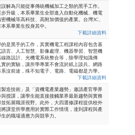
被誤解為只能從事傳統機械加工之類的黑手工作。
逐步升級，本系畢業生全部進入自動化機械、機電
精密機械等高科技、高附加價值的產業。台灣3C、
有本系畢業生投身其中。
下載詳細資料
學的是黑手的工作，其實機電工程課程內容包含基
式語言、人工智慧、影像處理、機器學習、智慧機
器線路設計、光機電系統整合等，除學理知識傳
扎實的實驗，讓所學專業不會流於紙上談兵。網路
科系沒前途，殊不知電子、電路、電磁都是力學。
下載詳細資料
慧製造技術」及「資機電產業趨勢」邀請產官學界
參與授課，讓學生能直接接觸業界最新趨勢與實務
解並拓展職涯視野。此外，大四選修課程提供校外
能將課堂所學應用於實際工作情境，達到課程與產
學生的職場適應力與競爭力。