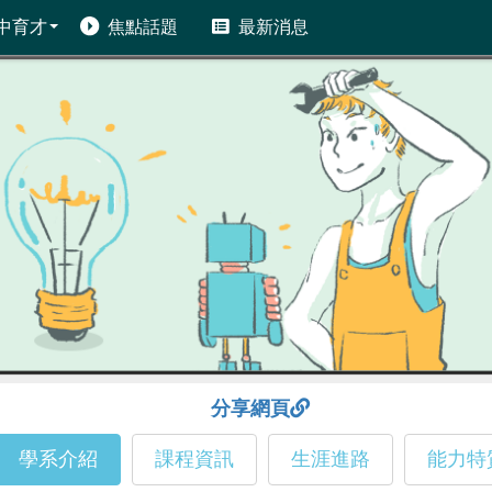
中育才
焦點話題
最新消息
分享網頁
學系介紹
課程資訊
生涯進路
能力特