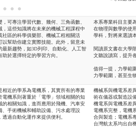
礎，可專注學習代數、幾何、三角函數、
本系專業科目主要
域，這些知識將在未來的機械工程課程中
在物理與數學的使
或社區的科學俱樂部、機械工程相關活
學科，對將來選讀
可以幫助你建立實際技能。此外，留意未
的最新趨勢，如3D列印、自動化、人工智
閱讀原文書在大學
有助於選擇特定的學習方向。
文聽說讀寫，提升
值得一提，力學範
力學範圍，甚至生
是相近的學系為電機系，其實所有的專業
機械系與機電系差
於電機系則著重於「電學」領域相關的知
術在儀器或製造設
域的相關知識，進而應用於飛機、汽車安
機電系與電機系差
備、手術機械和輔助設備、污水處理設
電機系完整，電機
，透過自動化運作來提供便利。
合與製造；電機系專
台灣航太系均出自