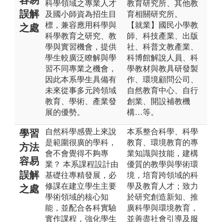
科學領域之專業人才
教育研究所、其他教
誤解
及國小師資為招生目
育相關研究所。
標，兼容應用科學與
【就業】國民小學教
之處
科學教育之研究、教
師、科技產業、出版
學與實習機會，提供
社、科普文教產業、
學生較廣泛瞭解與學
科博館解說人員、科
習不同專業之機會，
學教材與教具研發製
因此本系學生具備有
作、環境顧問公司、
未來從事多元跨領域
自然教育中心、自行
教育、學術、產業發
創業、開設補教機
展的優勢。
構…等。
自然科學感覺上來說
本系整合科學、科學
學習
是範圍很廣的學科，
教育、環境教育的專
方法
會不會覺得不夠專
業知識與技能，建構
容易
業？ 本系課程設計由
優質的教學與學術環
誤解
基礎往專精發展，必
境，培育跨領域的科
修課在建立學生主要
學及教育人才；致力
之處
學術領域的核心知
於研究創造新知、推
能，並配合各科實驗
廣科學與環境教育，
實作課程，強化學生
並善盡社會引導及服