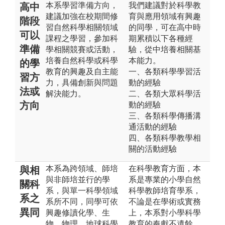
本系學習準備方向，
我們建議對於科學教
高中
建議加強在校期間修
育與應用領域有興趣
階段
習自然科學相關領域
的同學，可在高中時
可以
課程之學習，參加科
期累積以下各種經
準備
學相關競賽或活動，
驗，從中培養相關基
培養自然科學或科學
本能力。
的學
教育的興趣及自主能
一、各類科學學習活
習方
力，具備創新與問題
動的經驗
法或
解決能力。
二、各類大眾科學活
方向
動的經驗
三、各類科學傳播溝
通活動的經驗
四、各類科學教學相
關的活動經驗
本系為跨領域、師培
在科學教育方面，本
與相
與非師培並行的學
系是專業的小學自然
關科
系，與單一科學領域
科學教師培育學系，
系之
系所不同，同學可依
不論是在學術或實務
異同
興趣修讀化學、生
上，本系對小學科學
物、物理、地球科學
教育的奉獻不遺餘