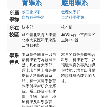
育學系
應用學系
數理化
學群
數理化
學群
所屬
自然科學
學類
自然科學
學類
學群
校本部
校本部
所在
校區
國立臺北教育大學臺
403514台中市西區民
北市大安區和平東路
生路140號
二段134號
本系是全國唯一以自
本系的特色是能融合
學系
然科學教育為發展重
科學、科學教育、及
特色
點，具有從大學部、
環境教育的專業知識
碩士班至博士班完整
與技能，培育出具備
培育之科學教育系
跨領域整合能力的人
所，有一貫科學教育
才。
教學與學術研究之系
統。系上師資涵括化
學、生物、物理、地
球科學及科學教育，