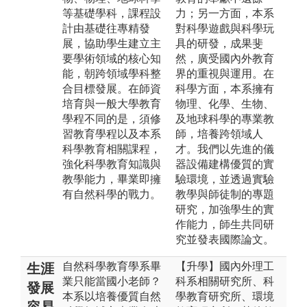
等基礎學科，課程設
力；另一方面，本系
計由基礎往專精發
對科學遊戲與科學玩
展，協助學生建立主
具的研發，成果斐
要學術領域的核心知
然，廣受國內外教育
能，朝跨領域學科整
界的重視與運用。在
合目標發展。在師資
科學方面，本系擁有
培育與一般大學教育
物理、化學、生物、
學程不同的是，須修
及地球科學的專業教
習教育學程以及本系
師，培養跨領域人
科學教育相關課程，
才。我們以先進的儀
強化科學教育知識與
器設備建構優質的實
教學能力，畢業即擁
驗環境，並透過實驗
有自然科學的戰力。
教學與師徒制的專題
研究，加強學生的實
作能力，師生共同研
究並發表國際論文。
自然科學教育學系畢
【升學】國內外理工
生涯
業只能當國小老師？
科系相關研究所、科
發展
本系以培養優質自然
學教育研究所、環境
容易