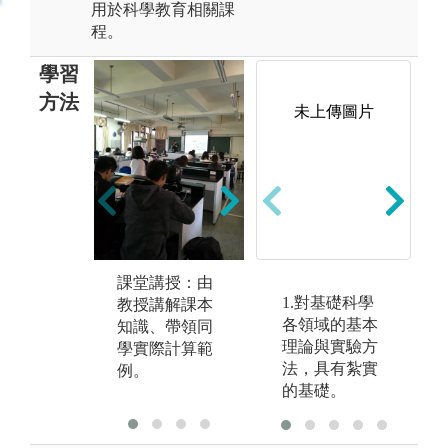
用於科學教育相關課
程。
學習
方法
未上傳圖片
分組學習：藉
實
由同學分組討
學
論並分工完成
學
報告，可增進
學
同學團隊合作
課堂講授：由
驗
1.對基礎科學
的能力。
教授講解課本
觀
各領域的基本
知識、帶領同
觀
理論與實驗方
學實際計算範
從
法，具有紮實
例。
習
的基礎。