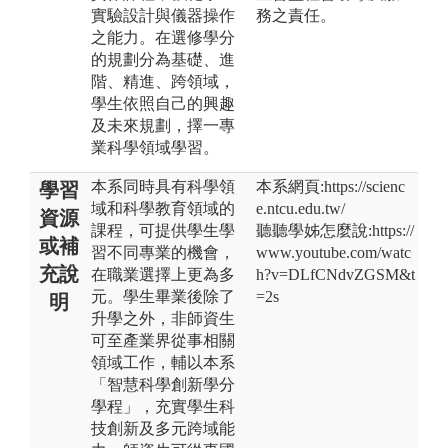
實驗設計與儀器操作
務之責任。
之能力。在選修學分
的規劃分為基礎、進
階、精進、跨領域，
學生依照自己的興趣
及未來規劃，擇一專
業科學領域學習。
本系同時具有科學領
本系網頁:https://scienc
學習
域和科學教育領域的
e.ntcu.edu.tw/
資源
課程，可提供學生學
聽聽學姊怎麼說:https://
或補
習不同專業的機會，
www.youtube.com/watc
充說
在職業選擇上更為多
h?v=DLfCNdvZGSM&t
元。學生畢業後除了
=2s
明
升學之外，非師資生
可至產業界從事相關
領域工作，輔以本系
「智慧科學創新學分
學程」，充實學生科
技創新及多元跨域能