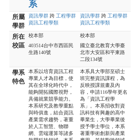
系
資訊
學群
跨
工程
學群
資訊
學群
跨
工程
學群
所屬
資訊工程
學類
資訊工程
學類
學群
校本部
校本部
所在
校區
403514台中市西區民
國立臺北教育大學臺
生路140號
北市大安區和平東路
二段134號
本系以培育資訊工程
本系具大學部至碩士
學系
專業人才為目標，使
班完整資訊課程，為
特色
其在全球化時代中，
反映授課規畫及內
能夠開拓國際視野，
容，申請116學年更名
具備就業競爭能力。
為「資訊工程學
本系研究及教學重點
系」。本系招收對資
與時俱進，結合資訊
訊科技有興趣的高中
產業需求趨勢，著重
畢業生，大學畢業後
於人工智慧、物聯
授予學士學位，本系
網、雲端運算等諸多
著重學術創新與產業