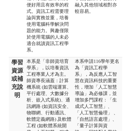
便好用且有效率的程
融入其他領域相對亦
式。資訊工程需要理
較容易。
論與實務並重，培養
使用電腦科學解決問
題的能力。興趣僅限
於使用電腦的人未必
適合就讀資訊工程學
系。
本系是「非師資培育
本系申請116學年更名
學習
學系」，以培養資訊
為「資訊工程學
資源
工程專業人才為主。
系」，為反應人工智
或補
師資專長涵蓋：計算
慧在資訊科技的重要
充說
機系統 (如雲端運算、
性，增加「人工智慧
平行處理、大數據分
導論」為必修課，並
明
析、嵌入式系統)、通
增加多門課程：「生
訊網路 (如資訊安全、
成式人工智慧」、
物聯網、行動通訊、
「人工智慧倫理」 、
軟體定義網路) 及軟體
「自然語言處理」、
工程 (如軟體系統開
「量子計算與資