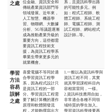
位金融、資訊安全和
系，且資訊科學出路
之處
傳統產業資訊部門等
的可能性多元。例
領域發展。近年來，
如：程式工程師、軟
人工智慧、機器學
體工程師、系統工程
習、物聯網、大數據
師、電腦工程師、測
分析、5G等議題逐漸
試工程師、網站程式
成為推動產業升級的
設計師...等。
重要方向，這些都需
要資訊工程技術支
援，為資訊工程學系
畢業生帶來更多元的
就業機會。
喜愛電腦不等同於適
1.一般以為資訊科學與
學習
合學習資訊工程學
資訊工程不同，其實
方法
系，因為程式設計只
就其學習課程科目內
容易
是資訊工程的一部
容相當雷同，一樣。
誤解
分。學習資訊工程需
2.資訊科技應用自如，
要了解計算機的運作
非常適合各種不同領
之處
原理和軟體開發流
域特質的學生加入。
程，才能夠撰寫出方
學習資訊科學後要再