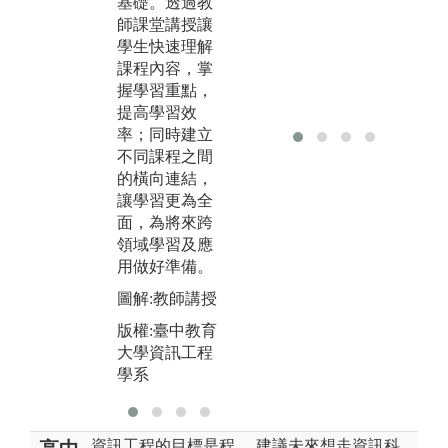
基礎。透過教
證
問題或目標，
師課堂講授讓
學
引導學生自主
學生快速理解
競
學習進階知
課程內容，掌
展
識，或是藉由
握學習重點，
告
程式實作將理
提高學習效
專
論實際應用，
率；同時建立
語
強化知識的吸
不同課程之間
收。分組學習
圖
的橫向連結，
同時培養學生
製
讓學習更為全
問題解決、團
版
面，為將來跨
隊合作和溝通
大
領域學習及應
協調能力。
學
用做好準備。
圖解:分組討論
圖解:教師講授
&程式實作
版權:臺中教育
版權:臺中教育
大學資訊工程
大學資訊工程
學系
學系
資訊工程的目標是程
建議未來想走資訊科