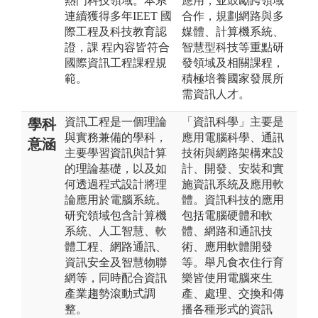
熱門科技領域。本系
應用，並鼓勵跨領域
連續獲得多年IEET 國
合作，規劃網路與多
際工程及科技教育認
媒體、計算機系統、
證，課 程內容皆符合
智慧型科技等重點研
國際資訊工程課程規
發領域及相關課程，
範。
積極培養國家發展所
需資訊人才。
資訊工程是一個理論
「資訊科學」主要是
學科
與實務兼備的學科，
應用電腦科學、通訊
意涵
主要學習資訊與計算
技術與網路架構來設
的理論基礎，以及如
計、開發、安裝和實
何透過程式設計將理
施資訊系統及應用軟
論應用於電腦系統。
體。資訊科技的應用
研究領域包含計算機
包括電腦硬體和軟
系統、人工智慧、軟
體、網路和通訊技
體工程、網路通訊、
術、應用軟體開發
資訊安全及智慧物聯
等。舉凡食衣住行育
網等，同時配合資訊
樂皆使用電腦來生
產業趨勢滾動式調
產、處理、交換和傳
整。
播各種形式的資訊