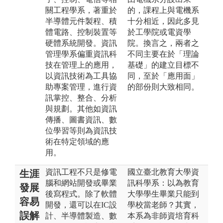
關工程學系，著重於
的，課程上與電機系
半導體元件製程、積
十分相近，因此多見
體電路、控制裝置等
於工學院或電資學
硬體系統開發。資訊
院。換言之，兩者之
管理學系偏重資訊科
不同主要在於「理論
技在管理上的應用，
基礎」的建立目標不
以資訊技術為工具協
同，至於「應用面」
助專案管理，進行資
的部份則大致相同。
訊掌控、整合、分析
與規劃。其他如資訊
傳播、圖書資訊、數
位學習等則為資訊技
術在特定領域的應
用。
資訊工程不只是修電
國立臺北教育大學資
生涯
腦和網站開發或畢業
訊科學系：以為教育
發展
後寫程式。除了軟體
大學學生畢業只能到
容易
開發，還可以在IC設
學校當老師？其實，
誤解
計、半導體製造、數
本系為非師資培育科