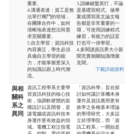
重要。
3.訓練鍵盤英打，不論
4.溝通表達：資工是無
是基礎寫程式、做專
法單打獨鬥的領域，
案或撰寫英文論文報
在團隊合作中，如何
告都是非常重要的一
清晰地表達想法與需
環，可使用訓練程式
求至關重要。
練習，有能力的話盲
5.自主學習：資訊科技
打也可一併學習。
內容廣泛，學生必須
4.多閱讀資訊界大小新
具備自主學習的能
聞充實相關知識增廣
力，才能掌握更深入
見聞。
的知識以跟上時代潮
下載詳細資料
流。
資訊工程學系主要學
「資訊科學」旨在探
與相
習資訊科技的核心技
討如何讓計算機本身
關科
術，強調軟硬體的架
運作及資訊應用更有
系之
構設計以及開發，是
效率之各種基本理論
異同
讓電腦或資訊科技本
的學理研究，大多設
身運作更有效益的領
立於理學院，而「資
域。電機工程泛指電
訊工程系」一開始是
子、控制、電信等相
由電機系分設出來