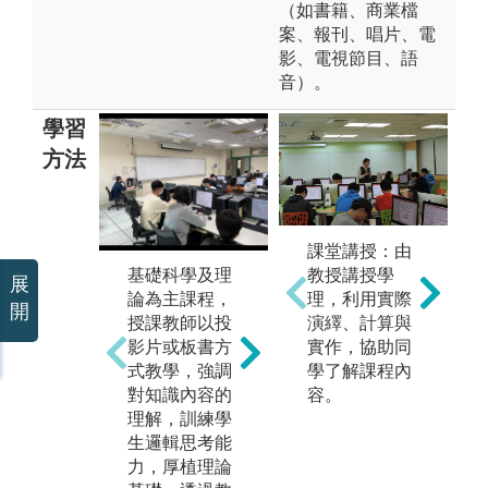
（如書籍、商業檔
案、報刊、唱片、電
影、電視節目、語
音）。
學習
方法
課堂講授：由
程式設計相關
教授講授學
基礎科學及理
為
及理論實務並
展
理，利用實際
論為主課程，
組
重課程，除了
開
演繹、計算與
授課教師以投
作
課堂講授之
實作，協助同
影片或板書方
合
外，也結合分
學了解課程內
式教學，強調
識
組方式進行專
容。
對知識內容的
領
題討論或程式
理解，訓練學
解
實作。採用問
生邏輯思考能
雜
題導向學習方
力，厚植理論
問
式，針對指定