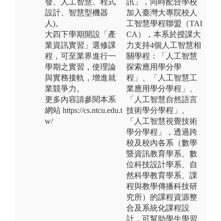
發、人工智慧、程式
訊」，同時配合學校
設計、智慧型機器
加入臺灣大專院校人
人)。
工智慧學程聯盟（TAI
大四下學期開設「產
CA），本系於授課大
業資訊實習」選修課
力支持4個人工智慧相
程，可至業界進行一
關學程：「人工智慧
學期之實習，使理論
探索應用學分學
與實務接軌，增進就
程」、「人工智慧工
業競爭力。
業應用學分學程」、
更多內容請參閱本系
「人工智慧自然語言
網站 https://cs.ntcu.edu.t
技術學分學程」、
w/
「人工智慧視覺技術
學分學程」，透過跨
校及校內各系（數學
暨資訊教育學系、數
位科技設計學系、自
然科學教育學系、課
程與教學傳播科技研
究所）的課程資源整
合及系統化課程設
計，可幫助學生學習