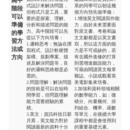
高中
式設計來解決問題，
系的同學可以朝這幾
階段
但程式只是工具，重
個方向預先做準備：
可以
要的是探索、理解、
1.增強英文閱讀寫作能
準備
分析和描述問題的能
力，由於未來需要面
力。高中階段可以先
對原文書、考卷和論
的學
從以下方向培養：
文文獻都是以英文書
習方
1.邏輯思考：無論在撰
寫，所以這方面的能
法或
寫程式、設計軟硬體
力是不可或缺的，若
方向
架構、規劃專案、描
有去國外進修的打算
述及解決問題等，良
則需增進聽說能力，
好的邏輯思維都是必
可藉由閱讀英文報章
需的。
雜誌、小說或觀看英
2.問題理解：解決問題
美電影集來培養。
的技術是可以在短時
2.加強和資科領域相關
間學習，但問題理解
的數學能力，如：微
能力需要經驗的累
積分、向量幾何、排
積。
列組合、機率、函數
3.英文：資訊科技日新
等單元，在後續大學
月異，英文能力對於
課程中都是會使用到
閱讀最新的資料十分
的重要基礎元素。