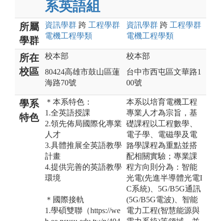
系英語組
資訊
學群
跨
工程
學群
資訊
學群
跨
工程
學群
所屬
電機工程
學類
電機工程
學類
學群
校本部
校本部
所在
校區
80424高雄市鼓山區蓮
台中市西屯區文華路1
海路70號
00號
＊本系特色：
本系以培育電機工程
學系
1.全英語授課
專業人才為宗旨，基
特色
2.領先佈局國際化專業
礎課程以工程數學、
人才
電子學、電磁學及電
3.具體推展全英語教學
路學課程為重點並搭
計畫
配相關實驗；專業課
4.提供完善的英語教學
程方向則分為：智能
環境
光電(先進半導體光電I
C系統)、5G/B5G通訊
＊國際接軌
(5G/B5G電波)、智能
1.學碩雙聯（https://we
電力工程(智慧能源與