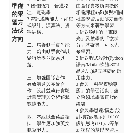
準備
2.物理能力：普通物
由選修貴校所開授的
理、電磁學
相關課程/(或)參與相關
的學
3.資訊邏輯能力：如程
社團學習活動/(或)自學
習方
式設計、演算法、資
等方式來著手學習。
法或
料結構。
1.針對物理的「電磁
方向
光」及數學的「微積
二、培養動手實作能
分」基礎等，可以先
力：藉由動手實作以
修學習。
驗證所學並探索興
2.針對程式設計(Python
趣。
語言/Matlab軟體/8051
晶片/…)建立基礎的應
三、加強團隊合作：
用能力。
有效溝通與團隊合
3.參與「科學實驗專
作，設計並執行實驗
題」的學習活動，建
計畫管理與分析解釋
立跨領域學習實踐的
數據能力。
經驗。
4.參與學思達/構思-設
四、本組以全英語授
計-實踐-展示(CDIO)/
課，學生應加強英文
設計思考(DT)…等創
聽寫能力。
新課程的基礎學習活