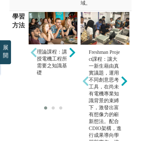
域。
學習
方法
展
理論課程：講
Freshman Proje
開
專
實驗操作：透
授電機工程所
ct課程：讓大
團
過電工實驗的
需要之知識基
一新生藉由真
式
操作與討論，
礎
實議題，運用
並
驗證課堂所教
不同創意思考
學
授的理論
工具，在尚未
源
有電機專業知
作
識背景的束縛
下，激發出富
有想像力的嶄
新想法。配合
CDIO架構，進
行成果導向學