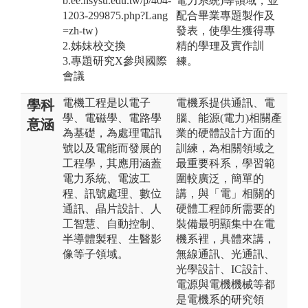
b.ee.nsysu.edu.tw/p/404-
電力系統)等領域，並
1203-299875.php?Lang
配合畢業專題製作及
=zh-tw）
發表，使學生獲得專
2.姊妹校交換
精的學理及實作訓
3.專題研究X參與國際
練。
會議
電機工程是以電子
電機系提供通訊、電
學科
學、電磁學、電路學
腦、能源(電力)相關產
意涵
為基礎，為處理電訊
業的硬體設計方面的
號以及電能而發展的
訓練，為相關領域之
工程學，其應用涵蓋
最重要科系，學習範
電力系統、電波工
圍較廣泛，簡單的
程、訊號處理、數位
講，與「電」相關的
通訊、晶片設計、人
硬體工程師所需要的
工智慧、自動控制、
裝備最明顯集中在電
半導體製程、生醫影
機系裡，具體來講，
像等子領域。
無線通訊、光通訊、
光學設計、IC設計、
電源與電機機械等都
是電機系的研究領