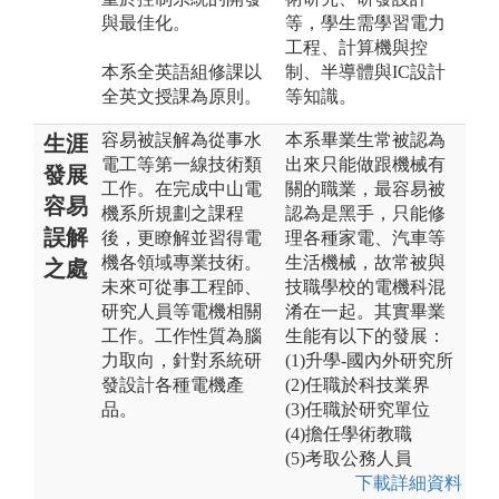
與最佳化。
等，學生需學習電力
工程、計算機與控
本系全英語組修課以
制、半導體與IC設計
全英文授課為原則。
等知識。
容易被誤解為從事水
本系畢業生常被認為
生涯
電工等第一線技術類
出來只能做跟機械有
發展
工作。在完成中山電
關的職業，最容易被
容易
機系所規劃之課程
認為是黑手，只能修
誤解
後，更瞭解並習得電
理各種家電、汽車等
機各領域專業技術。
生活機械，故常被與
之處
未來可從事工程師、
技職學校的電機科混
研究人員等電機相關
淆在一起。其實畢業
工作。工作性質為腦
生能有以下的發展：
力取向，針對系統研
(1)升學-國內外研究所
發設計各種電機產
(2)任職於科技業界
品。
(3)任職於研究單位
(4)擔任學術教職
(5)考取公務人員
下載詳細資料