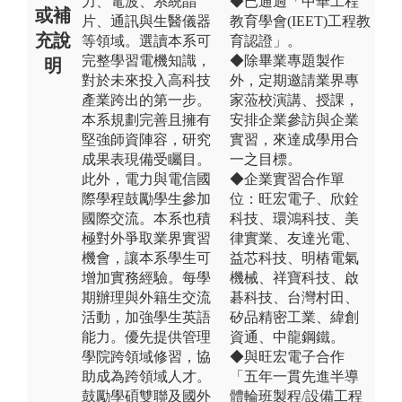
力、電波、系統晶
◆已通過「中華工程
或補
片、通訊與生醫儀器
教育學會(IEET)工程教
充說
等領域。選讀本系可
育認證」。
完整學習電機知識，
◆除畢業專題製作
明
對於未來投入高科技
外，定期邀請業界專
產業跨出的第一步。
家蒞校演講、授課，
本系規劃完善且擁有
安排企業參訪與企業
堅強師資陣容，研究
實習，來達成學用合
成果表現備受矚目。
一之目標。
此外，電力與電信國
◆企業實習合作單
際學程鼓勵學生參加
位：旺宏電子、欣銓
國際交流。本系也積
科技、環鴻科技、美
極對外爭取業界實習
律實業、友達光電、
機會，讓本系學生可
益芯科技、明樁電氣
增加實務經驗。每學
機械、祥寶科技、啟
期辦理與外籍生交流
碁科技、台灣村田、
活動，加強學生英語
矽品精密工業、緯創
能力。優先提供管理
資通、中龍鋼鐵。
學院跨領域修習，協
◆與旺宏電子合作
助成為跨領域人才。
「五年一貫先進半導
鼓勵學碩雙聯及國外
體輪班製程/設備工程