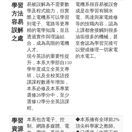
易被誤解為不需要數
電機系很容易被誤會
學習
學及程式能力，但實
成是在學習有關水
方法
際上電機系可以學習
電、馬達與家電維修
容易
到電子、電路等更專
等的技職內容，認為
誤解
精的電學知識，並且
上課都會接觸到很多
透過實作與理論結
油垢很多的機械，甚
之處
合，成為高階的電機
至會認為學習完後可
人才。
以變成修理一切家電
現今英語的重要性提
的水電工。
升，本系大學部自110
學年度成立全英文專
班，以及全校英語授
課課程數逐年增加，
本系必修及本系專業
選修26學分中，至少
選修12學分全英語課
程。
本系包含電子、控
◆本系擁有全球前2%
學習
制、網路多媒體、電
頂尖科學家之教師。
資源