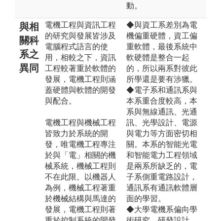
動。
電機工程與資訊工程
◆與資工系差別為電
與相
的研究與發展皆涉及
機偏重硬體，資工偏
關科
電腦程式語言的使
重軟體，最後系統中
系之
用，相較之下，資訊
軟硬體是整合一起
異同
工程較著重於軟體的
的，所以兩系對彼此
發展，電機工程則涵
所學還是要有涉獵。
蓋硬體與軟體的開發
◆電子系和通訊系與
與配合。
本系重合度較高，本
系與無線通訊、光通
電機工程與機械工程
訊、光學設計、電源
皆致力於系統的開
與電力等方面密切相
發，唯電機工程專注
關。本系的智能光電
於與「電」相關的機
和智能電力工程領域
械系統，機械工程則
是兩系所缺乏的，電
不在此限。以機器人
子系側重電路設計，
為例，機械工程著重
通訊系有通訊軟體層
於機械結構與馬達的
面的學習。
發展，電機工程則著
◆大學電機系偏向學
重於控制系統的開發
術研究、研發設計