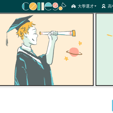
大學選才
高
ColleGo! 大學選才與高中育才輔助系統