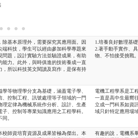
供
版權:王朝興教授提
，除基本原理外，需要探究其應用面。因
1.培養良好數理基
尖端科技，學生可以經由參加科學專題來
2.著手動手實作、
現問題，設計實驗方法並驗證成果，有助
物、不怕接受挑戰
的能力。此外，與時俱進的技術養成一直
力，所以科技英文閱讀及寫作，是保有持
磁學等物理學分支為基礎，涵蓋電子學、
電機工程學系是工
信、控制工程、訊號處理等子領域的一門
一直是高中生最嚮
物理定律為機械系統作分析、設計、生產
立成一門科系如資
電子、控制等專業知識應用之工程學科。
域只針特定應用場
不同。
本校師資培育資源及成果皆極為傑出。本
有趣的說，電機系