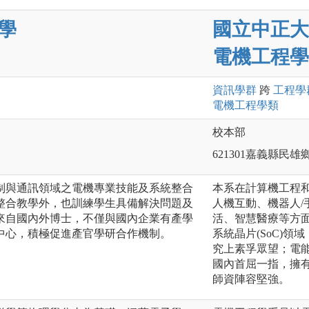
學
國立中正大
電機工程學
資訊
學群
跨
工程
學
電機工程
學類
校本部
621301嘉義縣民雄
制與通訊領域之電機專業技能及系統整合
本系在計算機工程
整合教學外，也訓練學生具備解決問題及
人機互動、機器人/
來自國內外博士，不僅與國內企業有產學
活、智慧醫療等方面
中心，積極促進產官學研合作機制。
系統晶片(SoC)
究上素孚眾望；電
國內首屈一指，擁有
師資陣容堅強。