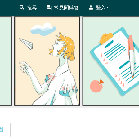
搜尋
常見問與答
登入
質