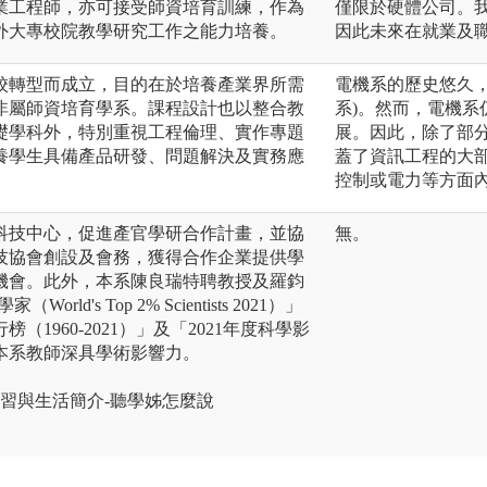
業工程師，亦可接受師資培育訓練，作為
僅限於硬體公司。
外大專校院教學研究工作之能力培養。
因此未來在就業及
院校轉型而成立，目的在於培養產業界所需
電機系的歷史悠久，
非屬師資培育學系。課程設計也以整合教
系)。然而，電機
礎學科外，特別重視工程倫理、實作專題
展。因此，除了部
養學生具備產品研發、問題解決及實務應
蓋了資訊工程的大
控制或電力等方面
科技中心，促進產官學研合作計畫，並協
無。
技協會創設及會務，獲得合作企業提供學
機會。此外，本系陳良瑞特聘教授及羅鈞
d's Top 2% Scientists 2021）」
1960-2021）」及「2021年度科學影
本系教師深具學術影響力。
學習與生活簡介-聽學姊怎麼說