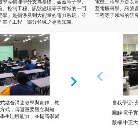
磁學等物理學分支為基礎，涵蓋電子學、
電機工程學系是以
信、控制工程、訊號處理等子領域的一門
蓋電腦科學、訊號
程學」是指涉及到大能量的電力系統，並
工程等子領域的研
「電子工程」部分領域之專業知識。
式結合講述教學與實作，教
本系部分課程採討
自我學習:
方式，傳遞重要觀念與知
起，經由說、聽和
圖解:電子
學生理解能力，並提高學習
以達成某種教學目
版權:中正
援策略來學習。
圖解:討論教學