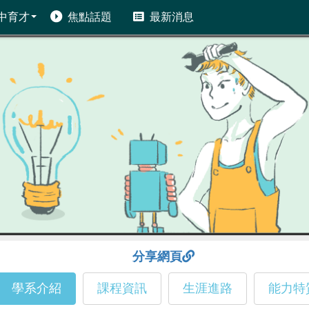
中育才
焦點話題
最新消息
分享網頁
學系介紹
課程資訊
生涯進路
能力特