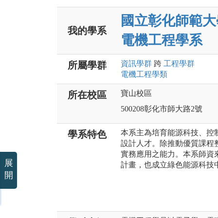
國立彰化師範大
我的學系
電機工程學系
資訊
學群
跨
工程
學群
所屬學群
電機工程
學類
寶山校區
所在校區
500208彰化市師大路2號
本系主為培育能源科技、控
學系特色
設計人才。除推動優質課程
實務應用之能力。本系師資
展
計畫，也成立綠色能源科技
開