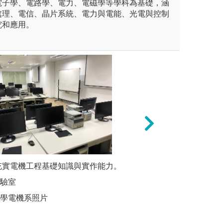
電子學、電路學、電力、電磁學等學科為基礎，涵
處理、電信、晶片系統、電力與電能、光電與控制
究和應用。
論教學，是指團體成員齊聚一
 充實電機工程基礎知識與實作能力。
本系部分課程採問
培養興趣:
觀察的過程，彼此溝通意見，
為中心的教學法，
探索自己
實驗室
標，建議學生以動機策略及支
協助者，引導學生
大學電機系照片
決法時，教師多不
預設的教學情境，
料，積極在活動中