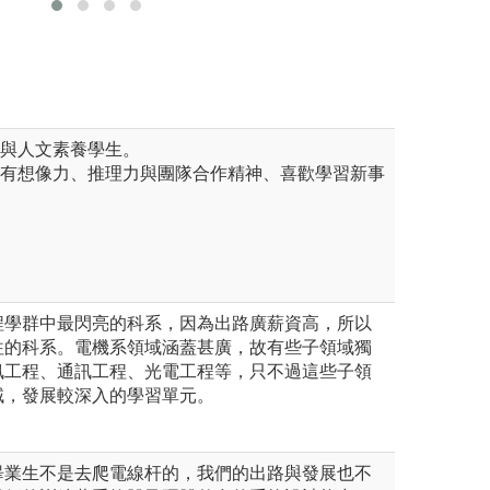
供
圖解:問題解決教
版權:陳財榮教授
礎與人文素養學生。
具有想像力、推理力與團隊合作精神、喜歡學習新事
。
程學群中最閃亮的科系，因為出路廣薪資高，所以
往的科系。電機系領域涵蓋甚廣，故有些子領域獨
訊工程、通訊工程、光電工程等，只不過這些子領
域，發展較深入的學習單元。
畢業生不是去爬電線杆的，我們的出路與發展也不