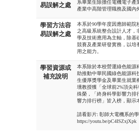
系畢業生除擔任電機電子產
易誤解之處
產業中高階管理職務及國內
本系於90學年度因應師範
學習方法容
之高級系統整合設計人才，
易誤解之處
學及技術應用為主軸，除基
競賽及產業研發實務，以培
用之能力。
本系除於本校營運綠色能源
學習資源或
助推動中華民國綠色能源科
補充說明
生優厚獎學金及畢業生就業
壎教授獲「全球前2%頂尖科學家（Worl
殊榮，「終身科學影響力排行榜（
響力排行榜」皆入榜，顯示
請看影片: 彰師大電機系的
https://youtu.be/pC4ISZxjXpk