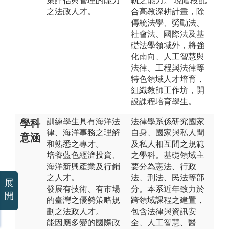
策評估與管理的能力
軌之能力。 現階段配
之法政人才。
合高教深耕計畫，除
傳統法學、勞動法、
社會法、國際法及基
礎法學領域外，將強
化南向、人工智慧與
法律、工程與法律等
特色領域人才培育，
組織教師工作坊，開
設課程培育學生。
訓練學生具有海洋法
法律學系係研究國家
學科
律、海洋事務之理解
自身、國家與私人間
意涵
和熟悉之專才。
及私人相互間之規範
培養藍色經濟投資、
之學科。基礎領域主
海洋新興產業及行銷
要分為憲法、行政
之人才。
法、刑法、民法等部
展
發展有技術、有市場
分。本系近年致力於
開
的臺灣之優勢策略規
跨領域課程之建置，
劃之法政人才。
包含法律與資訊安
能因應多變的國際政
全、人工智慧、醫