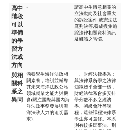
-
請高中生留意相關的
高中
立法動向及社會重大
階段
的訴訟案件,或憲法法
可以
庭判決等,養成搜集追
準備
踪法律相關資料資訊
及研讀之習慣.
的學
習方
法或
方向
涵養學生海洋法政相
一、財經法律學系：
與相
關素養，培訓並輔導
與法律系所學之法律
關科
其未來海洋法政公私
知識幾乎全部一樣，
系之
領域就業之能力與機
財經法律系會多安排
異同
會(關注國際與國內海
學分數不多之經濟
洋法政事務發展與海
學、初級會計等課
洋法政人力的迫切需
程，這些課程法律系
求)。
學生亦可選修。本系
則有較多民事法、刑