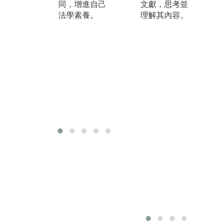
「嘗試記憶
同，增進自己
文獻，思考並
法」則是唸完
法學素養。
理解其內容。
一至三遍後，
即開始嘗試著
記憶與背誦；
背至不順口的
地方，隨即翻
閱查看。