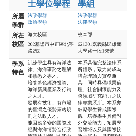
士學位學程
學組
法政
學群
法政
學群
所屬
政治
學類
法律
學類
學群
海大校區
校本部
所在
校區
202基隆市中正區北寧
621301嘉義縣民雄鄉
路2號
大學路一段168號
訓練學生具有海洋法
本系具備完整法律系
學系
律、海洋事務之理解
所體系，致力於成為
特色
和熟悉之專才。
培育理論與實務兼
培養藍色經濟投資、
具，同時具備職業倫
海洋新興產業及行銷
理、社會關懷能力及
之人才。
跨領域研究能力之法
發展有技術、有市場
律專業系所。本系亦
的臺灣之優勢策略規
鼓勵學生養成國際
劃之法政人才。
觀，培養學生具備對
能因應多變的國際政
外交流能力，拓展學
經與海洋情勢進行政
習領域以及與國際接