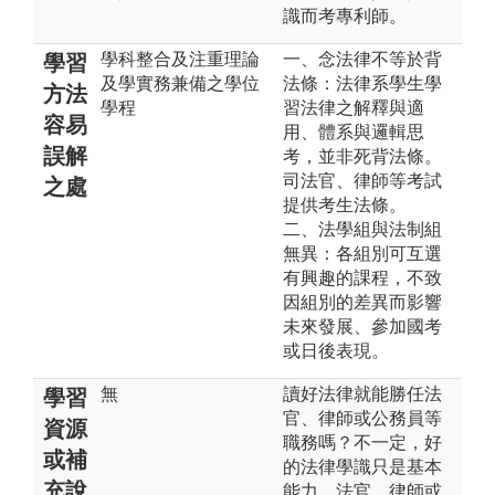
識而考專利師。
學科整合及注重理論
一、念法律不等於背
學習
及學實務兼備之學位
法條：法律系學生學
方法
學程
習法律之解釋與適
容易
用、體系與邏輯思
誤解
考，並非死背法條。
司法官、律師等考試
之處
提供考生法條。
二、法學組與法制組
無異：各組別可互選
有興趣的課程，不致
因組別的差異而影響
未來發展、參加國考
或日後表現。
無
讀好法律就能勝任法
學習
官、律師或公務員等
資源
職務嗎？不一定，好
或補
的法律學識只是基本
充說
能力，法官、律師或