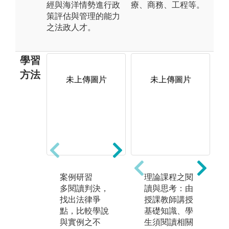
經與海洋情勢進行政
療、商務、工程等。
策評估與管理的能力
之法政人才。
學習
方法
未上傳圖片
未上傳圖片
純讀背頌法與
邏
嘗試記憶法
利
純讀法」是將
法
學習之內容，
進
案例研習
理論課程之閱
從頭到尾一遍
解
多閱讀判決，
讀與思考：由
又一遍地唸，
找出法律爭
授課教師講授
直到能順口背
點，比較學說
基礎知識、學
頌為止。
與實例之不
生須閱讀相關