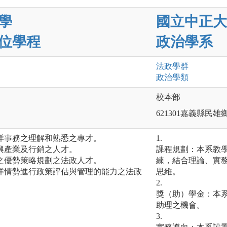
學
國立中正大
位學程
政治學系
法政
學群
政治
學類
校本部
621301嘉義縣民雄
洋事務之理解和熟悉之專才。
1.
興產業及行銷之人才。
課程規劃：本系教
之優勢策略規劃之法政人才。
練，結合理論、實
洋情勢進行政策評估與管理的能力之法政
思維。
2.
獎（助）學金：本
助理之機會。
3.