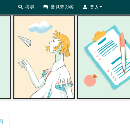
搜尋
常見問與答
登入
質