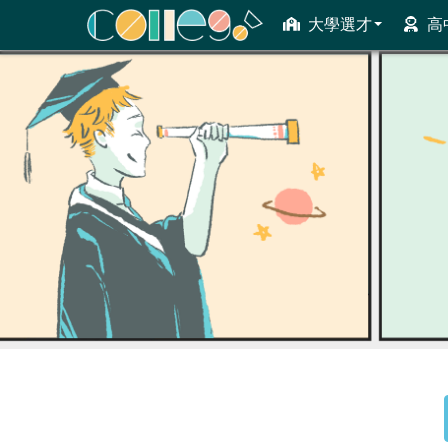
大學選才
高
ColleGo! 大學選才與高中育才輔助系統