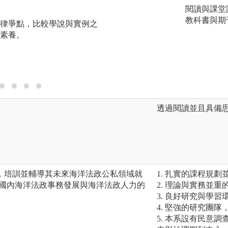
純讀背頌法與嘗試
閱讀與課堂
純讀法」是將學習
教科書與期
律爭點，比較學說與實例之
地唸，直到能順口
素養。
「嘗試記憶法」則
試著記憶與背誦；
查看。
透過閱讀並且具備
，培訓並輔導其未來海洋法政公私領域就
1. 扎實的課程規
與國內海洋法政事務發展與海洋法政人力的
2. 理論與實務並重
3. 良好研究與學習
4. 堅強的研究團
5. 本系設有民意