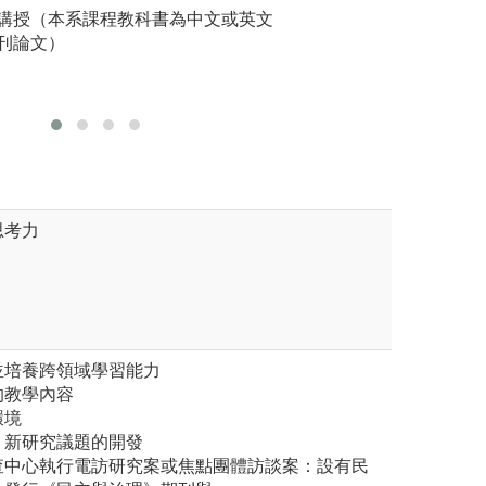
記憶法
講授（本系課程教科書為中文或英文
邏輯推演
課堂討論
之內容，從頭到尾一遍又一遍
刊論文）
利用熟悉基礎法條
圖解:經濟
背頌為止。
版權:經濟
是唸完一至三遍後，即開始嘗
背至不順口的地方，隨即翻閱
思考力
劃並培養跨領域學習能力
的教學內容
環境
隊，新研究議題的開發
調查中心執行電訪研究案或焦點團體訪談案：設有民