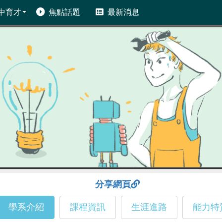
中育才
焦點話題
最新消息
分享網頁
學系介紹
課程資訊
生涯進路
能力特