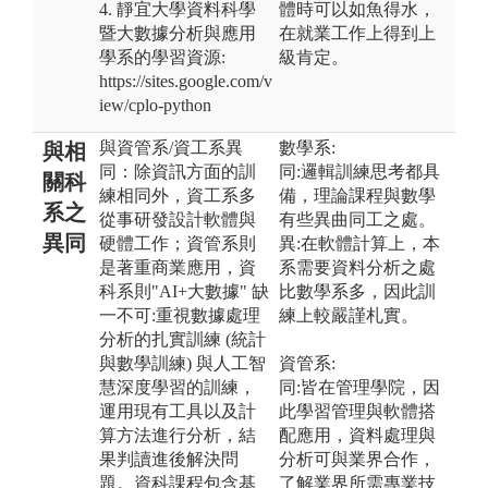
4. 靜宜大學資料科學
體時可以如魚得水，
暨大數據分析與應用
在就業工作上得到上
學系的學習資源:
級肯定。
https://sites.google.com/v
iew/cplo-python
與資管系/資工系異
數學系:
與相
同：除資訊方面的訓
同:邏輯訓練思考都具
關科
練相同外，資工系多
備，理論課程與數學
系之
從事研發設計軟體與
有些異曲同工之處。
異同
硬體工作；資管系則
異:在軟體計算上，本
是著重商業應用，資
系需要資料分析之處
科系則"AI+大數據" 缺
比數學系多，因此訓
一不可:重視數據處理
練上較嚴謹札實。
分析的扎實訓練 (統計
與數學訓練) 與人工智
資管系:
慧深度學習的訓練，
同:皆在管理學院，因
運用現有工具以及計
此學習管理與軟體搭
算方法進行分析，結
配應用，資料處理與
果判讀進後解決問
分析可與業界合作，
題。資科課程包含基
了解業界所需專業技