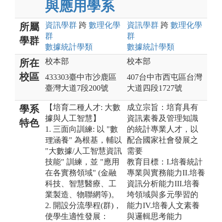
與應用學系
資訊
學群
跨
數理化
學
資訊
學群
跨
數理化
學
所屬
群
群
學群
數據統計
學類
數據統計
學類
校本部
校本部
所在
校區
433303臺中市沙鹿區
407台中市西屯區台灣
臺灣大道7段200號
大道四段1727號
【培育二種人才: 大數
成立宗旨：培育具有
學系
據與人工智慧】
資訊素養及管理知識
特色
1. 三面向訓練: 以 "數
的統計專業人才，以
理涵養" 為根基，輔以
配合國家社會發展之
"大數據/人工智慧資訊
需要
技能" 訓練，並 "應用
教育目標：I.培養統計
在各實務領域" (金融
專業與實務能力II.培養
科技、智慧醫療、工
資訊分析能力III.培養
業製造、物聯網等)。
垮領域與多元學習的
2. 開設分流學程(群)，
能力IV.培養人文素養
使學生適性發展：
與邏輯思考能力