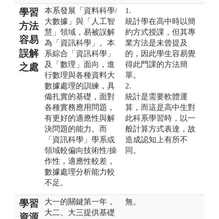
本系發展「資料科學/
1.
學習
大數據」與「人工智
統計學在高中時以簡
方法
慧」領域，易被誤解
約方式授課，但其專
容易
為「資訊科學」。本
業方法是未曾提及
誤解
系綜合「資訊科學」
的，因此學生容易覺
及「數理」面向，進
得此門課的方法簡
之處
行數理與各種資料大
單。
數據處理的訓練，具
2.
備扎實的基礎，面對
統計是需要軟體運
各種實務應用問題，
算，而這是高中生對
有更好的適應性與解
此科系學習時，以一
決問題的能力。而
般計算方式表達，故
「資訊科學」學系或
造成認知上有所不
領域較偏向技術性/操
同。
作性，適應性較差，
數據處理分析能力較
不足。
大一的關鍵第一年，
無。
學習
大二、大三提供基礎
資源