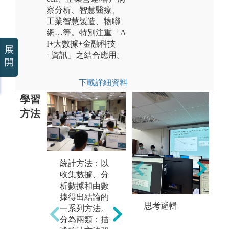
察分析、智慧醫療、
工業智慧製造、物聯
網…等。特別注重「A
I+大數據+金融科技
展
+資訊」之結合應用。
開
下載詳細資料
學習
方法
機器學習：
統計方法：以
資
機器學習理論
收集數據、分
mi
主要是設計和
析數據和由數
從
分析一些讓電
據得出結論的
提
腦可以自動
思考邏輯
一系列方法。
的
「學習」的演
分為兩類：描
的
算法。機器學