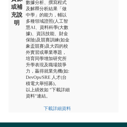
數據分析、撰寫程式
或補
及解釋分析結果「做
充說
中學」的能力，輔以
多種領域證照(人工智
明
慧AI、資料科學(大數
據)、資訊技能、財金
保險)及競賽訓練(如金
象盃競賽)及大四的校
外實習或畢業專題，
培育同學增加研究所
升學表現及職場競爭
力，贏得就業先機(如:
DevOps/SRE 人才(台
積電大舉招募)。
以上績效如 "下載詳細
資料"連結。
下載詳細資料