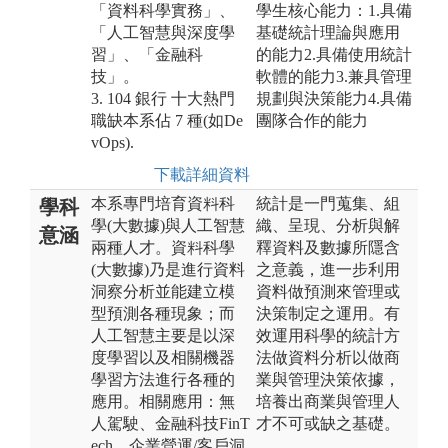
「資料科學實務」、
學生核心能力：1.具備
「人工智慧與深度學
基礎統計理論與應用
習」、「金融科
的能力2.具備使用統計
技」。
軟體的能力3.兼具管理
3. 104 銀行 十大熱門
規劃與決策能力4.具備
職缺本系佔 7 種(如De
團隊合作的能力
vOps).
下載詳細資料
本系專門培育資料科
統計是一門蒐集、組
學科
學(大數據)與人工智慧
織、呈現、分析與解
意涵
兩種人才。資料科學
釋資料及數據所隱含
(大數據)乃是進行資料
之意義，進一步利用
洞察分析並能建立模
資料做預測來管理或
型預測各種現象；而
決策制定之運用。有
人工智慧主要是以深
效運用科學的統計方
度學習以及相關機器
法做資料分析以做商
學習方法進行各種的
業與管理決策依據，
應用。相關應用：無
培養出商業與管理人
人駕駛、金融科技FinT
才不可或缺之基礎。
ech、企業營運/客戶洞