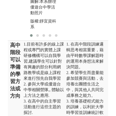
圖解:本系辦理
優遊台中學活
動照片
版權:靜宜資科
系
1.目前有許多的線上課
1. 在高中階段訓練邏
高中
程或專門的實體上課
輯思考相當重要，藉
階段
研修機構可以自我學
由平時數學課解題時
可以
習,建議學生可以針對
的運用本身想法來解
準備
有興趣的部分利用網
決問題。
路教學或是線上課程
2. 希望學生而盡量能
的學
來進行預先自我學習
參加競賽與活動，去
習方
2. 參與大學或優遊台
培養出團體生活之
法或
中學相關營隊,, 體驗以
中，與其他人共同完
方向
上方法之應用.
成事務之能力。
3. 在高中的自主學習
3. 培養基礎程式能力
活動進行這些主題的
的訓練，以利於大學
探討.
時學習並訓練統計軟