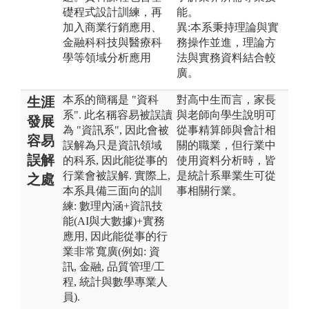
礎程式設計訓練，再
能。
加入商業行銷應用、
異:本系秉持理論與實
金融科科技與醫療科
務操作並進，理論方
學等領域分析應用
法與實務資料結合較
廣。
本系的簡稱是 "資科
對高中生而言，家長
生涯
系". 此名稱容易被誤讀
與老師向學生說明可
發展
為 "資訊系", 因此會被
從事精算師與會計相
容易
誤解為只是資訊領域
關的職業，但行業中
誤解
的科系, 因此能從事的
使用資料分析時，皆
行業會被誤解. 實際上,
是統計系畢業生可從
之處
本系具備三面向的訓
事相關行業。
練: 數理內涵+資訊技
能(AI與大數據)+實務
應用, 因此能從事的行
業非常寬廣(例如: 資
訊, 金融, 品質管理/工
程, 統計與數學專業人
員).