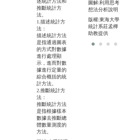
述統計方法和
1
圖解:利用思考
習演算法是一
推斷統計方
物
想法分析說明
類從資料中自
法。
2
動分析獲得規
版權:東海大學
1.描述統計方
3
律，並利用規
統計系莊孟樺
法：
析
律對未知資料
助教提供
描述統計方法
分
進行預測的演
是指通過圖表
料視
算法。 因此資
的方式對數據
s:/
料探勘與機器
進行處理顯
xh
學習相輔相
示，進而對數
4
成。
據進行定量的
5
圖解:專題實作
綜合概括的統
圖
導入機器學習
計方法。
A
2.推斷統計方
版權:靜宜資科
片
法：
系
程
推斷統計方法
版
是指根據樣本
系
數據去推斷總
體數量測度的
方法。