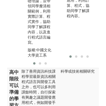
應用，利用計
礎理論，並帶
際
式。
算、程式，協
領同學釐清相
讓
圖解:專題成果
助同學了解課
關範例，利用
己
發表
程內容。
實際計算、程
能
式實作，協助
力
版權:中國文化
同學了解課程
大學資工系
版
內容，以及進
大
行程式語言編
寫。
版權:中國文化
大學資工系
除了善用資訊科技課
科學或技術相關研究
高中
程學習最新資訊相關
階段
程式語言與開發工具
可以
之外，也可以多利用
準備
課餘時間，自行探索
有興趣之議題開發應
的學
用程式，例如開發手
習方