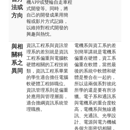
機APP或雙輪自走車程
法或
式開發等。同時，將
方向
自己的開發成果用簡
報或影片方式記錄，
以維持對程式開發的
興趣與熱忱。
資訊工程系與資訊管
電機系與資工系的差
與相
理系的差別就是資訊
別簡單講就是電機系
關科
工程系偏重與電腦軟
偏重在硬體，資工系
系之
硬體相關的工程技術
偏重在軟體，當然最
異同
類，資訊工程系畢業
後的系統中軟體和硬
的學生適合擔任電腦
體是整合在一起的，
軟硬體工程師職位。
所以這兩個系對彼此
資訊管理系則是偏重
所學的還是要有所涉
於應用與管理層面，
獵。電子系和通訊系
適合擔綱資訊系統管
與電機系的重合度較
理職務。
高，電機系與無線通
訊、光通訊、光學設
計、電源與電力機械
各個方面密切相關，