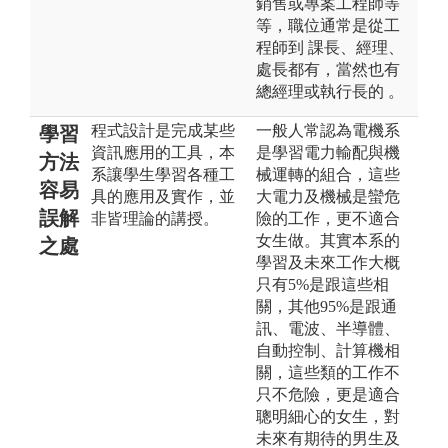
銷售或專案工程師等
等，職位通常是從工
程師到 課長、經理、
處長都有，當然也有
總經理或執行長的 。
程式設計是完成某些
一般人常認為電機系
學習
資訊應用的工具，本
是學習電力輸配與機
方法
系讓學生學習各種工
械運轉的組合，這些
容易
具的應用及實作，並
大電力及機械是蠻危
誤解
非皆理論的講授。
險的工作，更不適合
女生做。其實本系的
之處
學習及未來工作大概
只有5%是跟這些相
關，其他95%是跟通
訊、電波、半導體、
自動控制、計算機相
關，這些類的工作不
只不危險，更是適合
聰明細心的女生，對
未來有期待的男生及