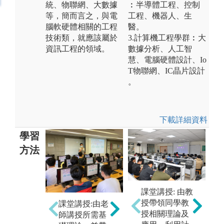
統、物聯網、大數據
︰半導體工程、控制
等，簡而言之，與電
工程、機器人、生
腦軟硬體相關的工程
醫。
技術類，就應該屬於
3.計算機工程學群︰大
資訊工程的領域。
數據分析、人工智
慧、電腦硬體設計、 Io
T物聯網、IC晶片設計
。
下載詳細資料
學習
方法
團隊學習:課程
設計讓同學有
課堂講授: 由教
實
分組合作的機
授帶領同學教
課堂講授:由老
老
會，進而學習
授相關理論及
師講授所需基
助
與人合作的模