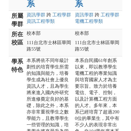
系
系
資訊
學群
跨
工程
學群
資訊
學群
跨
工程
學群
所屬
資訊工程
學類
電機工程
學類
學群
校本部
校本部
所在
校區
111台北市士林區華岡
111台北市士林區華岡
路55號
路55號
本系將依不同年級計
本系自民國61年創系
學系
劃性的培育學生所需
以來，即以教導學生
特色
的知識與能力，培養
電機工程的專業知識
學生成為社會上優良
與培育國家人才為主
資訊人才，且為學生
要宗旨。致力於培養
將來進入國內外研究
電信、電子、控制，
所進修奠定良好的基
以及計算機工程方面
礎，除此之外，本系
的人才。多年來，本
亦非常重視學生之數
系已經培育了超過200
學能力，且教導學生
0位的畢業生，其中有
一些管理的知識，培
不少人的表現非常出