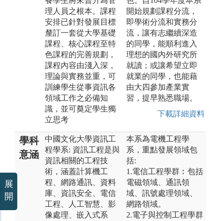
養學生將來晉升為管
色。自104學年度本系
理人員之根本。課程
開始規劃課程分流，
安排已針對發展目標
即學術分流和實務分
釐訂一套從大學基礎
流，讓有志繼續深造
課程、核心課程至特
的同學，能順利進入
色課程的完善規劃，
理想的國內外研究所
課程內容由淺入深，
就讀；或讓希望立即
理論與實務並重，可
就業的同學，也能藉
訓練學生從事資訊各
由大四參加產業實
領域工作之必備知
習，提早熟悉職場。
識，並可奠定學生獨
下載詳細資料
立思考
中國文化大學資訊工
本系為電機工程學
學科
程學系: 資訊工程是與
系，重點發展領域包
意涵
資訊相關的工程技
括:
術，涵蓋計算機工
1.電信工程學群︰包括
程、網路通訊、資料
電磁領域、通訊領
展
庫、資訊安全、電信
域、訊號處理領域、
開
工程、人工智慧、影
網路領域。
像處理、嵌入式系
2.電子與控制工程學群