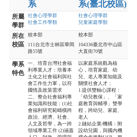
系
系(臺北校區)
社會心理
學群
社會心理
學群
所屬
社會工作
學類
兒童家庭
學類
學群
校本部
校本部
所在
校區
111台北市士林區華岡
104336臺北市中山區
路55號
大直街70號
一、培育台灣社會福
以家庭系統觀為核
學系
利專業人才：培養本
心，培育家庭、幼
特色
土化之社會福利與社
兒、老人專業知能及
會工作生力軍，以符
關懷社會人才：
國情及政策需求
1.提供雙軸心課程：
二、整合社會福利專
「幼兒教保」、「家
業知識和技能：(1)社
庭教育與輔導」雙學
會福利研究範疇橫跨
程，跨幼兒、家庭、
政治、經濟、社會、
老人
人文及哲學，為一跨
2.鏈結企業/機構：附
領域專業工作 (2)涵蓋
設幼兒園，與國內機