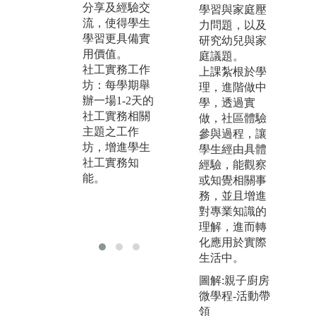
析
分享及經驗交
機構參訪，瞭
學習與家庭壓
利
流，使得學生
解工作者的工
力問題，以及
自
學習更具備實
作進行。鼓勵
研究幼兒與家
供
用價值。
學生參與志願
庭議題。
的
社工實務工作
服務，擔任志
上課紮根於學
料
坊：每學期舉
工。培養其對
理，進階做中
進
辦一場1-2天的
專業的興趣及
學，透過實
的
社工實務相關
瞭解。
做，社區體驗
課
主題之工作
參與過程，讓
果
坊，增進學生
學生經由具體
實
社工實務知
經驗，能觀察
學
能。
或知覺相關事
與
務，並且增進
學
對專業知識的
的
理解，進而轉
化應用於實際
生活中。
圖解:親子廚房
微學程-活動帶
領