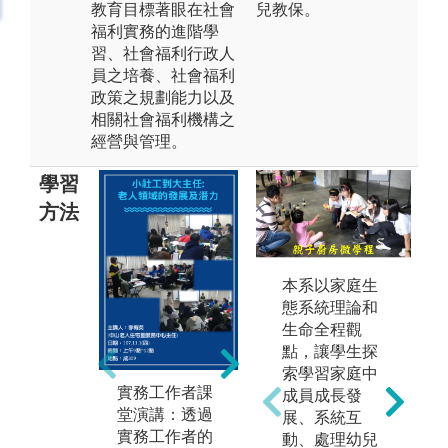
教育目標著眼在社會
兒教保。
福利實務的進階學
習、社會福利行政人
員之培養、社會福利
政策之規劃能力以及
相關社會福利機構之
經營與管理。
學習
方法
多
本系以家庭生
含
態系統理論和
作)
生命全程觀
放
點，讓學生探
關
索學習家庭中
析
實務工作者課
戶外實地參訪
成員成長發
項
堂演講：透過
教學/志願服
展、系統互
學
實務工作者的
務：透過實地
動、處理幼兒