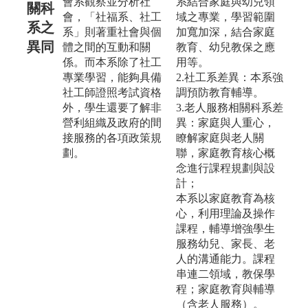
會系觀察並分析社
系結合家庭與幼兒領
關科
會，「社福系、社工
域之專業，學習範圍
系之
系」則著重社會與個
加寬加深，結合家庭
異同
體之間的互動和關
教育、幼兒教保之應
係。而本系除了社工
用等。
專業學習，能夠具備
2.社工系差異：本系強
社工師證照考試資格
調預防教育輔導。
外，學生還要了解非
3.老人服務相關科系差
營利組織及政府的間
異：家庭與人重心，
接服務的各項政策規
瞭解家庭與老人關
劃。
聯，家庭教育核心概
念進行課程規劃與設
計；
本系以家庭教育為核
心，利用理論及操作
課程，輔導增強學生
服務幼兒、家長、老
人的溝通能力。課程
串連二領域，教保學
程；家庭教育與輔導
（含老人服務）。