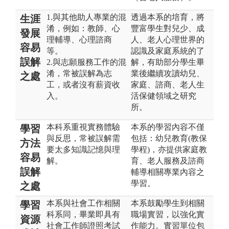
1.與其他助人專業的混
透過本系的培育，將
生涯
淆，例如：教師、心
豐富學生對兒少、成
發展
理輔導、心理諮商
人、老人心理世界的
容易
等。
認識及家庭系統的了
誤解
2.與志願服務工作的混
解，有助部分學生畢
淆，常被誤解為志
業後繼續攻讀幼兒、
之處
工，或者沒有薪資收
家庭、諮商、老人生
入。
活保健領域之研究
所。
本科系重視實務體驗
本系的學習內容不僅
學習
與反思，常被誤解需
包括：幼兒教育(教保
方法
要太多知識記憶與理
學程)，亦提供家庭教
容易
解。
育、老人服務及諮商
誤解
輔導相關專業內容之
學習。
之處
本系與社會工作相關
本系鼓勵學生到相關
學習
科系同，畢業即具有
職場實習，以強化實
資源
社會工作師證照考試
作能力。實習單位包