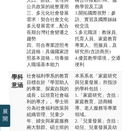
人口、財政、管理與
構合作推動USR、服
公共政策的統整運用
務學習及工讀
三、多元化社會發展
3.開拓國際視野：參
需求：契合社會文化
訪、實習及國際姊妹
多元發展需求，配合
校交流
長期台灣社會變遷之
5.多元職涯：教保員、
趨勢
托育人員、家庭教育
四、符合專業證照考
專業人、照服員，及
試資格：具備國家證
研究所(含諮商所)
照基本資格，培養個
4.優質教學環境，交通
人職場基本能力
便利
社會福利學系的教育
本系系名「家庭研究
學科
目標在於『學習助人
與兒童發展」所指涉
意涵
的專業、探索自我的
的學科包括：
成長，以培育社會福
1.「家庭研究」含括：
利的專才』。學士班
家庭教育、諮商輔
分為社會福利政策與
導、老人服務等專業
展
組織管理、兒童少
領域。
開
年、婦女與家庭服務
2.「兒童發展」含括：
兩大類群。碩士班的
幼兒、兒童發展及幼