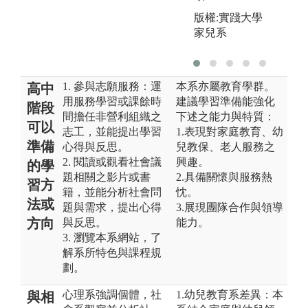
版權:實踐大學
家兒系
1. 參與志願服務：運
本系亦屬教育學群。
高中
用服務學習或課餘時
建議學習準備能強化
階段
間擔任非營利組織之
下述之能力與特質：
可以
志工，並能提出學習
1.表現對家庭教育、幼
準備
心得與反思。
兒教保、老人服務之
2. 閱讀或觀看社會議
興趣。
的學
題相關之影片或書
2.具備關懷與服務熱
習方
籍，並能分析社會問
忱。
法或
題與需求，提出心得
3.展現團隊合作與領導
方向
與反思。
能力。
3. 瀏覽本系網站，了
解系所特色與課程規
劃。
心理系強調個體，社
1.幼兒教育系差異：本
與相