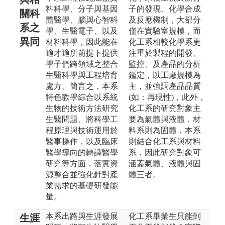
料科學、分子與基因
子的發現、化學合成
關科
體醫學、腦與心智科
及反應機制，大部分
系之
學、生醫電子、以及
僅在實驗室規模，而
異同
材料科學，因此能在
化工系相較化學系更
適才適所前提下提供
注重於製程的開發、
學子們跨領域之整合
監控、及產品的分析
生醫科學與工程培育
鑑定，以工廠規模為
處方。簡言之，本系
主，並強調產品品質
特色教學綜合以系統
(如：再現性)，此外，
生物的技術方法研究
化工系的研究對象主
生醫問題、將科學工
要為氣體與液體，材
程原理與技術運用於
料系則為固體，本系
醫事操作，以及臨床
則結合化工系與材料
醫學導向的轉譯醫學
系，因此研究對象可
研究等方面，落實資
涵蓋氣體、液體與固
源整合並強化針對產
體三者。
業需求的基礎研發能
量。
本系出路與生涯發展
化工系畢業生只能到
生涯