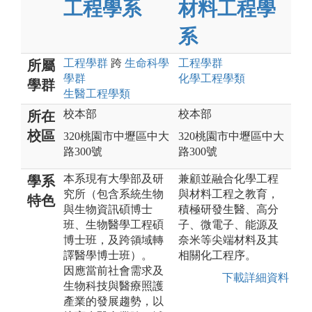
工程學系
材料工程學
系
工程
學群
跨
生命科學
工程
學群
所屬
學群
化學工程
學類
學群
生醫工程
學類
校本部
校本部
所在
校區
320桃園市中壢區中大
320桃園市中壢區中大
路300號
路300號
本系現有大學部及研
兼顧並融合化學工程
學系
究所（包含系統生物
與材料工程之教育，
特色
與生物資訊碩博士
積極研發生醫、高分
班、生物醫學工程碩
子、微電子、能源及
博士班，及跨領域轉
奈米等尖端材料及其
譯醫學博士班）。
相關化工程序。
因應當前社會需求及
下載詳細資料
生物科技與醫療照護
產業的發展趨勢，以