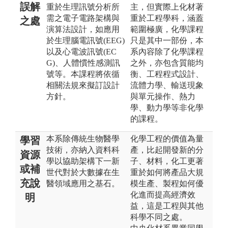
誤解
重於生理訊號分析所
主，但實際上化材著
需之電子電路架構與
重於工程學科，涵蓋
之處
演算法設計，如應用
範圍極廣，化學課程
於生理腦電訊號(EEG)
只是其中一部份，本
以及心電波訊號(EC
系內容除了化學課程
G)、人體慣性感測訊
之外，亦包含質能均
號等。本課程將依循
衡、工程程式設計、
相關法規來擬訂設計
流體力學、輸送現象
方針。
與單元操作、熱力
學、動力學等非化學
的課程。
本系除傳統生物醫學
化學工程的價值為量
學習
技術，亦納入資料科
產，比起開發新的分
資源
學以協助架構下一新
子、材料，化工更著
或補
世代對於大數據在生
重於如何將產品大規
充說
醫領域應用之基石。
模生產、製程如何優
化進而提高經濟效
明
益，這是工程與其他
科學不同之處。