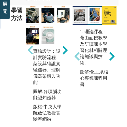
展
學習
開
方法
1. 理論課程：
藉由面授教學
工
及研讀課本學
習
習化材相關理
實驗設計：設
路
論知識與技
基礎科學：基
計實驗流程、
以
術。
礎物理、化
架設與維護實
應
學、生物、電
驗儀器、理解
圖解:化工系核
圖
子電路以及臨
儀器架構與功
心專業課程用
醫
床科學
能
書
版
圖解:基因表現
圖解:各項腦功
羅
圖譜
能認知儀器
驗
版權:本系自有
版權:中央大學
阮啟弘教授實
驗室網站