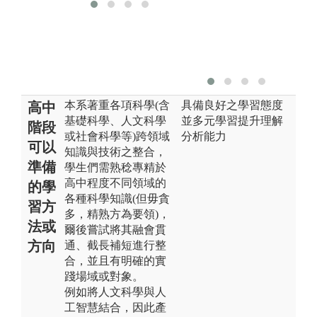
本系著重各項科學(含
具備良好之學習態度
高中
基礎科學、人文科學
並多元學習提升理解
階段
或社會科學等)跨領域
分析能力
可以
知識與技術之整合，
準備
學生們需熟稔專精於
高中程度不同領域的
的學
各種科學知識(但毋貪
習方
多，精熟方為要領)，
法或
爾後嘗試將其融會貫
方向
通、截長補短進行整
合，並且有明確的實
踐場域或對象。
例如將人文科學與人
工智慧結合，因此產