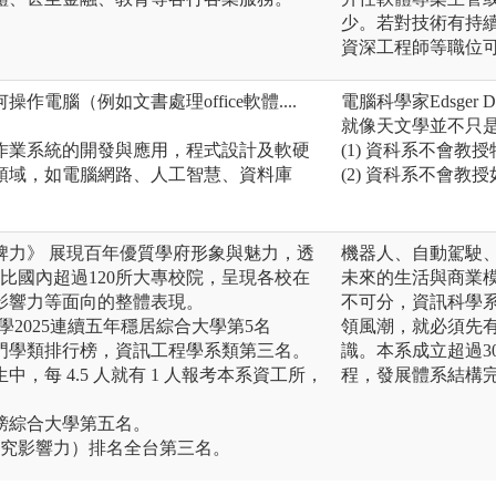
少。若對技術有持
資深工程師等職位
電腦（例如文書處理office軟體....
電腦科學家Edsger
就像天文學並不只
作業系統的開發與應用，程式設計及軟硬
(1) 資科系不會
領域，如電腦網路、人工智慧、資料庫
(2) 資科系不會教
品牌力》 展現百年優質學府形象與魅力，透
機器人、自動駕駛
評比國內超過120所大專校院，呈現各校在
未來的生活與商業
影響力等面向的整體表現。
不可分，資訊科學
學2025連續五年穩居綜合大學第5名
領風潮，就必須先
熱門學類排行榜，資訊工程學系類第三名。
識。本系成立超過3
中，每 4.5 人就有 1 人報考本系資工所，
程，發展體系結構
行榜綜合大學第五名。
ex（研究影響力）排名全台第三名。