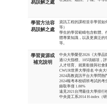
易誤解之處
資訊工程的課程並非學習如何操作
學習方法容
等）
易誤解之處
學生的學習範疇包含軟體、
體專業知識，以及更廣泛的
等。
中央大學榮登2026《大學
學習資源或
過12大指標、105項細項，
補充說明
人才培育、就業銜接與社會
CWUR世界大學排名 中央大
2024高教資訊平台大學問
2024報考本校碩班考試的考生
錄取率僅 1.88%
遠見2021台灣最佳大學排
中央資工系2014 H-ind