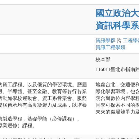
國立政治大
資訊科學系
資訊
學群
跨
工程
學
資訊工程
學類
校本部
116011臺北市指南
的資工課程、以及優質的學習環境。歷屆
地處台北，交通便
機、半導體、甚至金融、教育等各行各業
際化學習環境，包
活動如學校運動會、資工系音樂會、服務
院合辦數位內容學
歷屆傳承均有高度凝聚力及成果，以培養
同學可探索不同的
未來的職場競爭力
慧製造學程，基礎學能（必修課程）、
專業選修）課程。