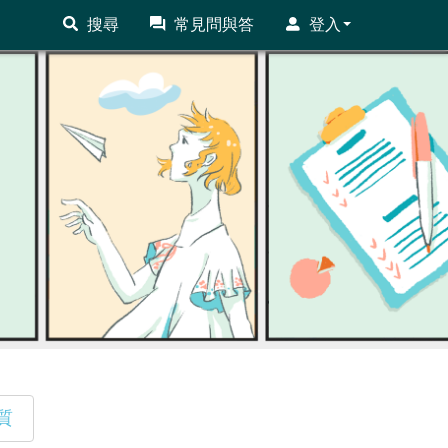
搜尋
常見問與答
登入
質