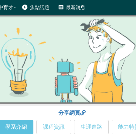
中育才
焦點話題
最新消息
分享網頁
學系介紹
課程資訊
生涯進路
能力特