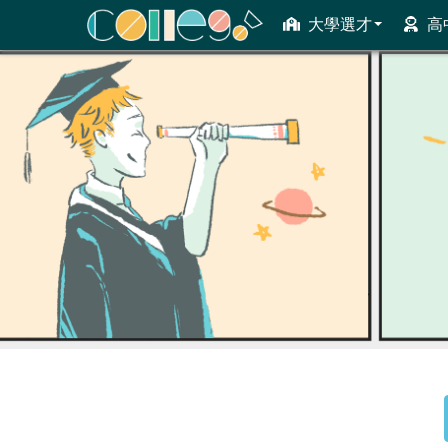
大學選才
高
ColleGo! 大學選才與高中育才輔助系統