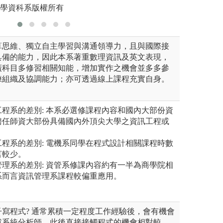
大學資科系版權所有
版權:政治
算思維、獨立自主學習與溝通領導力，且與國際接
具備的能力，因此本系著重數理資訊及英文表現，
廣科目多修習相關知能，增加實作之機會並多多參
練組織及協調能力；亦可透過線上課程充實自身。
程系的差別: 本系必選修課程內容和國內大部份資
聘任師資大部份具備國內外頂尖大學之資訊工程或
程系的差別: 電機系同學在程式設計相關課程時數
言較少。
理系的差別: 資管系修課內容約有一半為商學院相
系而言資訊管理系課程較偏重應用。
寫程式? 通常累積一定程度工作經驗後，會有機會
或系統分析師，此後直接接觸程式的機會相對較