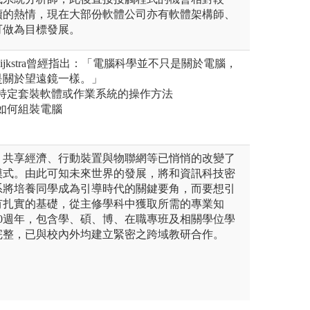
續的熱情，現在大部份軟體公司亦有軟體架構師、
可做為目標發展。
 Dijkstra曾經指出：「電腦科學並不只是關於電腦，
是關於望遠鏡一樣。」
教授特定套裝軟體或作業系統的操作方法
授如何組裝電腦
、共享經濟、行動裝置與物聯網等已悄悄的改變了
模式。由此可知未來世界的發展，將和資訊科技密
系將培養同學成為引導時代的關鍵要角，而要想引
有扎實的基礎，從主修學科中獲取所需的專業知
0週年，包含學、碩、博、在職專班及相關學位學
完整，已與校內外均建立緊密之跨域教研合作。