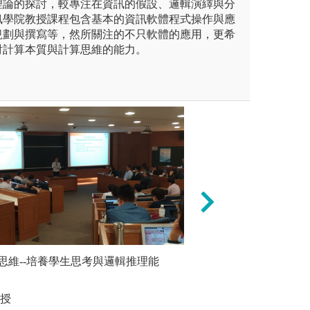
理論的探討，較專注在資訊的假設、邏輯演繹與分
訊學院教授課程包含基本的資訊軟體程式操作與應
規劃與撰寫等，然所關注的不只軟體的應用，更希
討計算本質與計算思維的能力。
思維--培養學生思考與邏輯推理能
軟體--培
專題實作
科技發展
C電腦
講授
圖解:小組