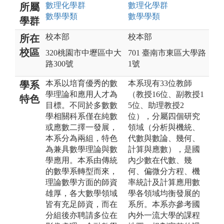
數理化
學群
數理化
學群
所屬
數學
學類
數學
學類
學群
校本部
校本部
所在
校區
320桃園市中壢區中大
701 臺南市東區大學路
路300號
1號
本系以培育優秀的數
本系現有33位教師
學系
學理論和應用人才為
（教授16位、副教授1
特色
目標。不同於多數數
5位、助理教授2
學相關科系僅在純數
位），分屬四個研究
或應數二擇一發展，
領域（分析與機統、
本系分為兩組，特色
代數與數論、幾何、
為兼具數學理論與數
計算與應數），是國
學應用。本系由傳統
內少數在代數、幾
的數學系轉型而來，
何、偏微分方程、機
理論數學方面的師資
率統計及計算應用數
雄厚，各大數學領域
學各領域均衡發展的
皆有充足師資，而在
系所。本系亦參考國
分組後亦聘請多位在
內外一流大學的課程