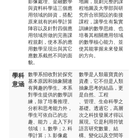
影像處理、金融數學
地圖，規劃完整的課
與資料科學這三個應
程地圖及大學部與研
用領域的師資，搭配
究所合班開設的銜接
原來就有的科學計算
課程，讓學生有紮實
陣容以及針對四個應
訓練的數學思維、也
用領域所做的完善課
培養其相關應用領域
程規劃，使本系的應
的數學核心能力、並
用數學呈現出與其它
使其能掌握未來發展
應數系截然不同的面
的方向。
貌。
數學系招收對於探究
數學是人類最寶貴的
學科
基本原因和抽象關連
資產，它不但是人類
意涵
有興趣的學生。本系
抽象思考的結晶，更
對學生提供的數學訓
是自然、工程
練，除了培養推理、
、管理、生命科學之
分析和思考能力外，
基礎。透過它，高層
學生可依自己的志
次之科技發展才得以
趣、能力，走入下列
展現。它是利用符號
領域：1. 數學；2. 科
語言研究數量、結
學計算；3. 影像處
構、變化以及空間等