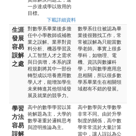
一步達成學以致用的
目標。
下載詳細資料
對數學系畢業後多擔
數學系往往被認為畢
生涯
任中小學教師或補教
業後很難找工作，常
發展
業之誤解。業界對資
常被誤解為只能當數
容易
料分析、機器學習及
學老師。事實上很多
誤解
人工智慧人才之需求
學科，如物理、電
與日俱增，本系的課
機、資訊與數據科
之處
程規劃將其中一部份
學，均與數學應用息
轉型成以培養應用數
息相關，所以很多數
學人才，能增加學生
學系畢業生在相關領
未來轉進其他領域發
域都有不錯的發展。
展及就業的競爭力。
高中的數學學習以算
高中數學與大學數學
學習
術解題為主，大學的
非常不同。由於升學
方法
數學著重於邏輯思考
制度的關係，高中數
容易
與證明推論為主。
學常常流於大量計算
誤解
當中，讓人誤以為公