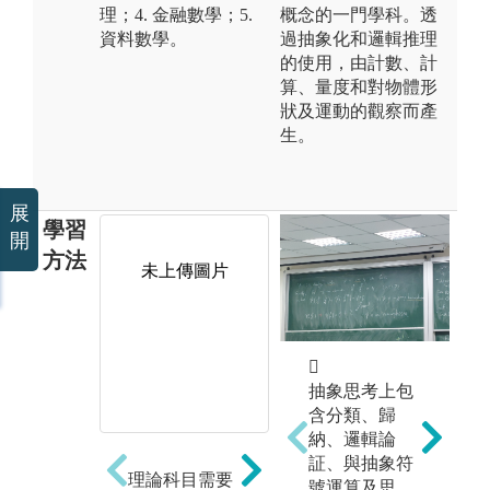
理；4. 金融數學；5.
概念的一門學科。透
資料數學。
過抽象化和邏輯推理
的使用，由計數、計
算、量度和對物體形
狀及運動的觀察而產
生。
展
學習
開
方法
未上傳圖片
未上傳圖片


抽象思考上包
含分類、歸
納、邏輯論
証、與抽象符
理論科目需要
理論和實作搭
程
號運算及思