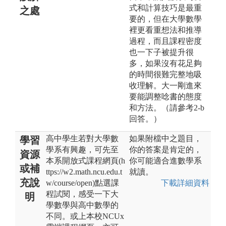
式和計算技巧是最重
之處
要的，但在大學數學
裡更看重想法和推導
過程，而且課程密度
也一下子被提升很
多，如果沒有花足夠
的時間很難完整地吸
收理解。大一剛進來
要能調整唸書的態度
和方法。（請參考2-b
回答。）
高中學生若對大學數
如果附檔中之題目，
學習
學系有興趣，可先至
你的答案是肯定的，
資源
本系開放式課程網頁(h
你可能適合進數學系
或補
ttps://w2.math.ncu.edu.t
就讀。
充說
w/course/open)點選課
下載詳細資料
程試閱，感受一下大
明
學數學與高中數學的
不同。或上本校NCUx