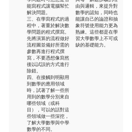
能寫程式讓電腦幫忙
由與邏輯，來提升對
解決問題。
數學的認知，同時也
三、在學寫程式的過
能讓自己的論證和抽
程中，著重於解決數
象符號使用能力更為
學問題的程式撰寫。
熟練。這些都是在學
先將演算的流程做好
習大學數學上不可或
流程圖並備好所需的
缺的基礎能力。
參數再進行程式撰
寫，不要憑想像寫然
後以試誤的方式進行
除錯。
四、在接觸到明顯用
到數學的應用領域
時，試著了解一些所
用到的數學分別來自
哪些領域（或科
目），可以的話對這
些領域做一些深挖，
了解大學數學與中學
數學的不同。