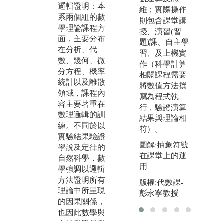
邏輯證明：本
配：本系計算
強
維；實際操作
系兩個組的數
與資料科學組
維
則包含課堂講
學理論課程方
的部份數學基
設
授、演習(習
面，主要分布
礎課程，如數
課
題)課、自主學
在分析、代
值線代與數值
科
習、及上機實
數、幾何、微
微方，強調將
言
作（科學計算
分方程、機率
數學理論與程
於
相關課程需要
統計以及離散
式結合，以電
維
將數值方法撰
領域，課程內
腦的快速計算
撰
寫為程式執
容主要著重在
能力來幫助解
是
行，驗證演算
數理邏輯的訓
決無法以手算
前
結果與理論相
練。不同於以
求解的問題。
學
符）。
實驗結果驗證
這些課程主要
求
圖解:抽象符號
學說及定律的
發展解決問題
有
在課堂上的運
自然科學，數
的可程式化演
數
用
學強調以邏輯
算法，一方面
在
方法證明所有
以數學理論證
試
版權:代數課-
理論中所呈現
明演算法的可
驗
彭永寧教授
的因果關係，
行性，一方面
行
也因此數學與
也要以程式實
面