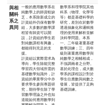
一般的應用數學系在
數學系和理學院其他
與相
純數學上的師資較缺
科系（物理、化學等
關科
乏，本系除新成立的
等）都是基礎科學的
系之
計資組外仍保有數學
研究，差別在於數學
異同
組，大多數的數學課
透過抽象化和邏輯推
程皆有師資可以開
理的使用來解析並解
設，計資組的學生若
決科學問題。本系
對純數課程有興趣，
一、二年級著重基礎
都能得到充足的支
數學訓練；三、四年
援。
級則著重應用數學與
計資組以實際需求為
純數學之相輔相成，
導向，學生除能完整
不強調兩者之分野。
學習四大領域所需的
基於此理念，成大數
基礎數學知識外，計
學系的課程設計對於
資組的畢業學分中亦
學生往應數與純數之
要求學生參與專題研
發展，皆提供了足夠
究，期待學生除了學
基礎訓練。
習數學理論之外也知
道能如何應用數學到
實際解決問題上，進