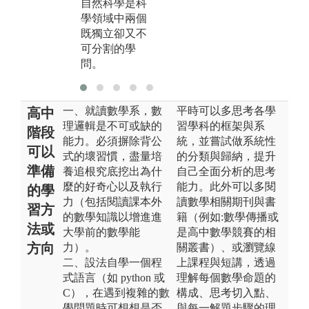
自然科學是科
作演算法，是
同
學領域中兩個
理論與實作互
邏
既獨立卻又不
相搭配的課
生
可分割的學
程。
己
問。
輯
一、就讀數學系，數
平時可以多思考各學
高中
理邏輯是不可或缺的
習學科的框架與系
階段
能力。必須摒除背公
統，並嘗試做系統性
可以
式的壞習慣，盡量培
的分類與歸納，提升
準備
養追根究底挖出為什
自己全面分析的思考
麼的好奇心以及執行
能力。此外可以多閱
的學
力（包括閱讀課本外
讀數學相關期刊與書
習方
的數學知識以增進進
籍（例如:數學傳播或
法或
大學前的數學能
是高中數學競賽的相
方向
力）。
關叢書）、或瀏覽線
二、設法自學一個程
上課程與短講，透過
式語言（如 python 或
理解每個數學命題的
C），在遇到複雜的數
構成、思考切入點、
學問題時可想想是否
與每一解題步驟的理