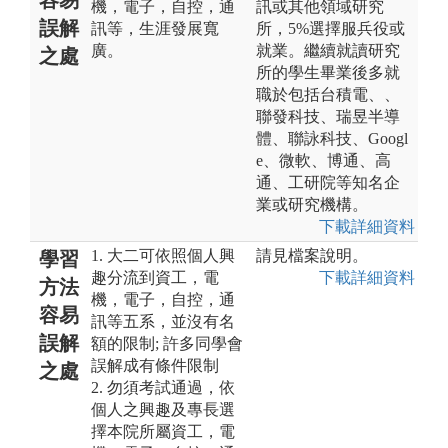
機，電子，自控，通
訊或其他領域研究
誤解
訊等，生涯發展寬
所，5%選擇服兵役或
廣。
就業。繼續就讀研究
之處
所的學生畢業後多就
職於包括台積電、、
聯發科技、瑞昱半導
體、聯詠科技、Googl
e、微軟、博通、高
通、工研院等知名企
業或研究機構。
下載詳細資料
1. 大二可依照個人興
請見檔案說明。
學習
趣分流到資工，電
下載詳細資料
方法
機，電子，自控，通
容易
訊等五系，並沒有名
誤解
額的限制; 許多同學會
誤解成有條件限制
之處
2. 勿須考試通過，依
個人之興趣及專長選
擇本院所屬資工，電