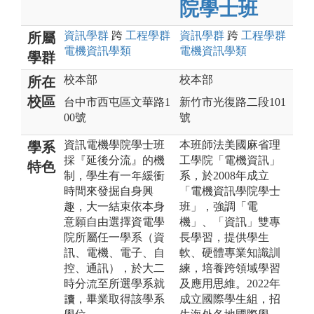
院學士班
資訊
學群
跨
工程
學群
資訊
學群
跨
工程
學群
所屬
電機資訊
學類
電機資訊
學類
學群
校本部
校本部
所在
校區
台中市西屯區文華路1
新竹市光復路二段101
00號
號
資訊電機學院學士班
本班師法美國麻省理
學系
採『延後分流』的機
工學院「電機資訊」
特色
制，學生有一年緩衝
系，於2008年成立
時間來發掘自身興
「電機資訊學院學士
趣，大一結束依本身
班」，強調「電
意願自由選擇資電學
機」、「資訊」雙專
院所屬任一學系（資
長學習，提供學生
訊、電機、電子、自
軟、硬體專業知識訓
控、通訊），於大二
練，培養跨領域學習
時分流至所選學系就
及應用思維。2022年
讀，畢業取得該學系
成立國際學生組，招