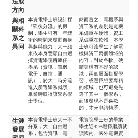
法或
方向
本資電學士班設計採
簡而言之，電機系與
與相
『延後分流』的機
資工系的差別是電機
關科
制，學生可有一年緩
系偏重在硬體，資工
系之
衝的時間來發掘自身
系偏重在軟體。本學
異同
興趣與能力，大一結
士班可讓學生了解電
束依本身意願自由選
機與資工兩個領域的
擇資電學院所屬任一
內容，對於各軟、硬
學系（資訊，電機，
體架構有基礎的認
電子，自控，通
識，兩個層面搭配學
訊），於大二時分流
習，或選擇想要專精
進入所選學系就讀，
的領域，也可避免先
畢業時取得該學系學
選了其中一個學系，
士學位。
而後發現不是喜歡
的，才來申請轉系。
本資電學士班大一不
電資院學士班的畢業
生涯
分系，大二自由選
學生近95%選擇繼續就
發展
系，包含資訊，電
讀國內、國外電機資
容易