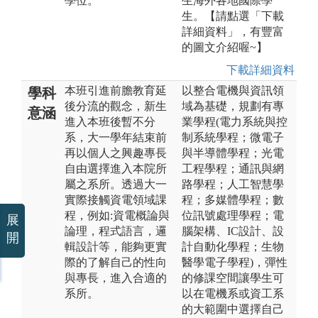
學位。
生海外各地國際學
生。【請點選「下載
詳細資料」，有豐富
的圖文介紹喔~】
下載詳細資料
本班引進前膽教育延
以整合電機與資訊領
學科
後分流的觀念，新生
域為基礎，規劃有專
意涵
進入本班後暫不分
業學程(電力系統與控
系，大一學年結束前
制系統學程；微電子
再以個人之興趣專長
與半導體學程；光電
自由選擇進入本院所
工程學程；通訊與網
屬之系所。透過大一
路學程；人工智慧學
實際接觸資電領域課
程；多媒體學程；數
程，例如:資電概論與
位訊號處理學程；電
展
論理，程式語言，邏
腦架構、IC設計、設
開
輯設計等，能夠更實
計自動化學程；生物
際的了解自己的性向
醫學電子學程)，彈性
與專長，進入合適的
的修課空間讓學生可
系所。
以在電機系或資工系
的大範圍中選擇自己