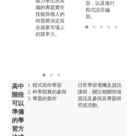
能力學生所具
容，以及進行
驗技能，並加
培
備的專題實作
程式語言編
以融入在此專
技
技能與個人的
寫。
題研究中。
2
特質將決定其
3.透過學生與
與
在就業市場上
老師、同學間
關
的競爭力。
的相互討論，
3
藉此訓練學生
達
的溝通表達與
隊
分工、團隊合
力
作的能力。
1. 程式寫作學習
日常學習電機及資訊
高中
2. 科學競賽的參與
課程，關注相關領域
階段
3. 專題的製作
資訊及參與其專題研
可以
究或活動。
準備
的學
習方