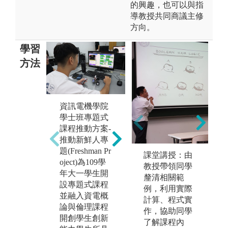
的興趣，也可以與指
導教授共同商議主修
方向。
學習
方法
資訊電機學院
1.培養學生可
1
學士班專題式
依照老師的專
並
課程推動方案-
業領域來選擇
論
推動新鮮人專
與自身興趣相
開
題(Freshman Pr
課堂講授：由
同的專題指導
能
oject)為109學
教授帶領同學
老師。
領
年大一學生開
釐清相關範
2.藉由此專題
利
設專題式課程
例，利用實際
研究來探討更
展
並融入資電概
計算、程式實
深入的專業領
計
論與倫理課程
作，協助同學
域，也可以使
化
開創學生創新
了解課程內
用所學習之實
研