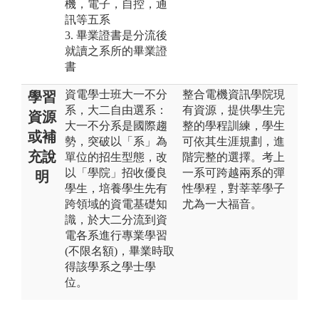
機，電子，自控，通
訊等五系
3. 畢業證書是分流後
就讀之系所的畢業證
書
資電學士班大一不分
整合電機資訊學院現
學習
系，大二自由選系：
有資源，提供學生完
資源
大一不分系是國際趨
整的學程訓練，學生
或補
勢，突破以「系」為
可依其生涯規劃，進
充說
單位的招生型態，改
階完整的選擇。考上
以「學院」招收優良
一系可跨越兩系的彈
明
學生，培養學生先有
性學程，對莘莘學子
跨領域的資電基礎知
尤為一大福音。
識，於大二分流到資
電各系進行專業學習
(不限名額)，畢業時取
得該學系之學士學
位。