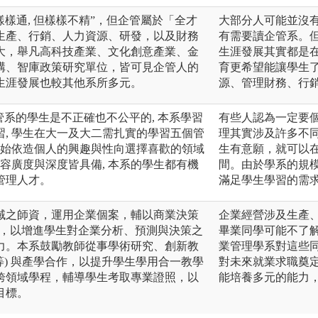
樣樣通, 但樣樣不精”，但企管屬於「全才
大部分人可能並沒
生產、行銷、人力資源、研發，以及財務
有需要讀企管系。
大，舉凡高科技產業、文化創意產業、金
生涯發展其實都是
構、智庫政策研究單位，皆可見企管人的
育更希望能讓學生
生涯發展也較其他系所多元。
源、管理財務、行
管系的學生是不正確也不公平的, 本系學習
有些人認為一定要
, 學生在大一及大二需扎實的學習五個管
理其實涉及許多不
開始依造個人的興趣與性向選擇喜歡的領域
生有意願，就可以
內容廣度與深度皆具備, 本系的學生都有機
間。由於學系的規
管理人才。
滿足學生學習的需
域之師資，運用企業個案，輔以商業決策
企業經營涉及生產
KM)，以增進學生對企業分析、預測與決策之
畢業同學可能不了
力。本系鼓勵教師從事學術研究、創新教
業管理學系對這些
BL等) 與產學合作，以提升學生學用合一教學
對未來就業求職奠
跨領域學程，輔導學生考取專業證照，以
能培養多元的能力
目標。