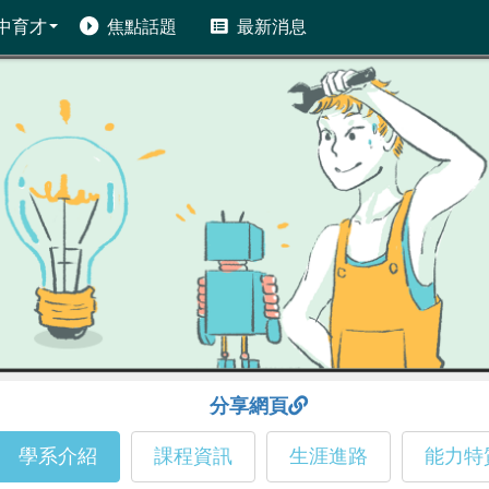
中育才
焦點話題
最新消息
分享網頁
學系介紹
課程資訊
生涯進路
能力特