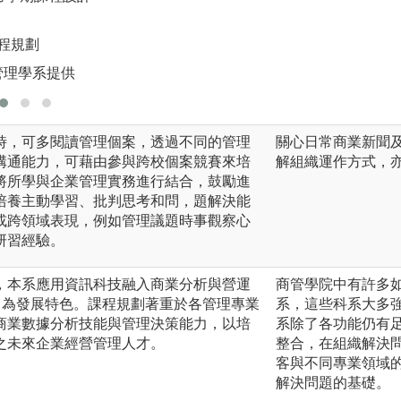
課程規劃
管理學系提供
時，可多閱讀管理個案，透過不同的管理
關心日常商業新聞
溝通能力，可藉由參與跨校個案競賽來培
解組織運作方式，
將所學與企業管理實務進行結合，鼓勵進
培養主動學習、批判思考和問，題解決能
或跨領域表現，例如管理議題時事觀察心
研習經驗。
，本系應用資訊科技融入商業分析與營運
商管學院中有許多
KM) 為發展特色。課程規劃著重於各管理專業
系，這些科系大多
商業數據分析技能與管理決策能力，以培
系除了各功能仍有
之未來企業經營管理人才。
整合，在組織解決
客與不同專業領域
解決問題的基礎。