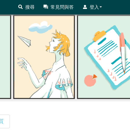
搜尋
常見問與答
登入
質