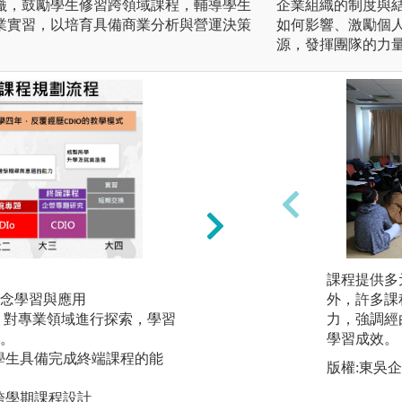
識，鼓勵學生修習跨領域課程，輔導學生
企業組織的制度與
業實習，以培育具備商業分析與營運決策
如何影響、激勵個
源，發揮團隊的力
個案學習法 (Case stu
課程提供多
念學習與應用
透過個案教學方式
外，許多課
roject：對專業領域進行探索，學習
系(所)學生對企業
力，強調經
。
參與競賽，強化學
學習成效。
助學生具備完成終端課程的能
圖解:學生參加20
版權:東吳
版權:逢甲大學企
：跨學期課程設計