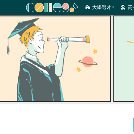
大學選才
高
ColleGo! 大學選才與高中育才輔助系統