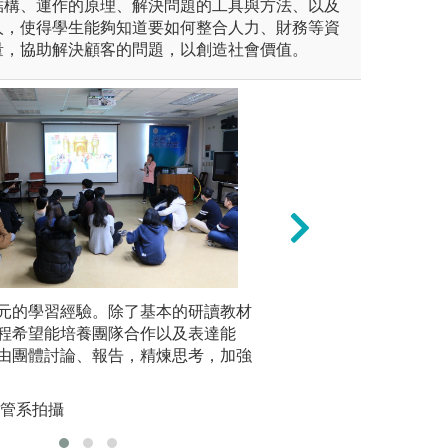
結構、運作的原理、解決問題的工具與方法、以及
人，使得學生能夠知道要如何整合人力、財務等資
量，協助解決顧客的問題，以創造社會價值。
dy)
元的學習經驗。除了基本的研讀教材
問題導向學習法 (P
此外，課
，結合理論與實務以增進企管
程希望能培養團隊合作以及表達能
教師在教學過程中
分析實際
實務運作之了解，另外，藉由
由團體討論、報告，精煉思考，加強
生進行小組討論，
營現況與
生理論與實務結合之能力。
考和問 題解決能
版權:東吳
18中區個案競賽勇奪佳績
企管系拍攝
圖解:學生參與新
業管理學系提供
版權:逢甲大學企