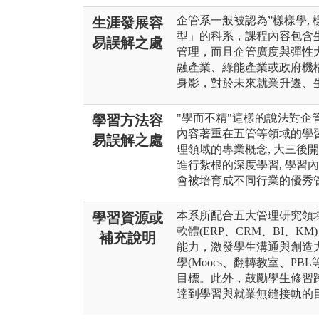
企管系一般被認為”樣樣學, 
生涯發展容
型」的科系，課程內容包含
易誤解之處
管理，而且企管廣度與彈性
融產業、綠能產業或政府機
身影，對於未來就業升遷、
"學而不精"這樣的說法對企
學習方法容
內容著重在五管等領域的學習
易誤解之處
理領域的專業概念, 大三後
進行紮根的深度學習, 學習
會被培育成不同行業的優秀
本系所配合五大管理研究領
學習資源或
軟體(ERP、CRM、BI、
補充說明
能力，激發學生溝通與創造
學(Moocs、翻轉教室、P
目標。此外，鼓勵學生修習
達到學習與就業無縫接軌的