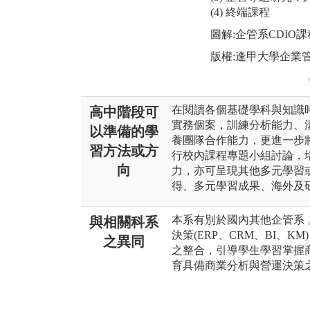
(4) 終端課程
圖解:企管系CDIO
版權:逢甲大學企業
在閱讀各個基礎學科與知識
高中階段可
實務個案，訓練分析能力、
以準備的學
養團隊合作能力，更進一步
習方法或方
行校內課程專題小組討論，
向
力，亦可呈現其他多元學習
得、多元學習成果、海外及
本系有別於國內其他企管系
與相關科系
決策(ERP、CRM、BI、
之異同
之整合，引導學生學習掌握
育具備商業分析與營運決策