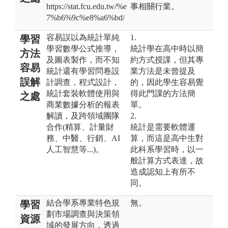
https://stat.fcu.edu.tw/%e
事相關行業。
7%b6%9c%e8%a6%bd/
容易誤以為統計單純
1.
學習
學習數學公式推導，
統計學在高中時以簡
方法
及圖表製作，而不知
約方式授課，但其專
容易
統計還有學習問卷設
業方法是未曾提及
誤解
計調查，程式設計，
的，因此學生容易覺
統計套裝軟體使用與
得此門課的方法簡
之處
商業數據分析的報表
單。
解讀，及跨領域團隊
2.
合作(精算、計量財
統計是需要軟體運
務、中醫、行銷、AI
算，而這是高中生對
人工智慧等...)。
此科系學習時，以一
般計算方式表達，故
造成認知上有所不
同。
結合學系專業特色規
無。
學習
劃市場調查與決策領
資源
域的發展方向，透過