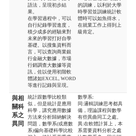
語法，呈現初步結
的訓練，以利於大學
果。
時學習並訓練統計軟
在學習過程中，可以
體時可以如魚得水，
自行紀錄學習進度，
在就業工作上得到上
積少成多的經驗來對
級肯定。
未來的學習打好自學
基礎。以搜集資料而
言，可以查詢商業銀
行金融大數據，市場
行銷調查大數據等資
訊，佐以使用初階軟
體諸如EXCEL, WORD
等進行記錄與呈現。
統計跟數學比較類
數學系:
與相
似，但是統計是應用
同:邏輯訓練思考都具
關科
科學，講究應用數據
備，理論課程與數學
系之
方法來分析歸納解決
有些異曲同工之處。
異同
問題，數學系(或應數
異:在軟體計算上，本
系)偏向基礎科學比較
系需要資料分析之處