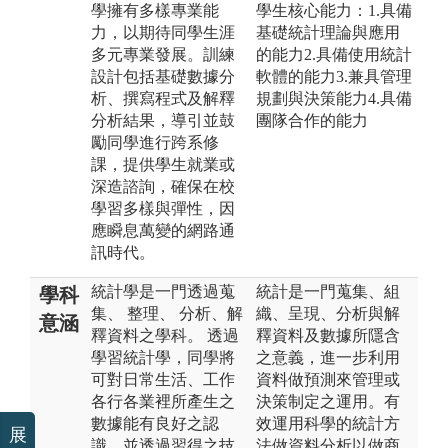
學擁有多樣專業能
學生核心能力：1.具備
力，以期待同學生涯
基礎統計理論與應用
多元專業發展。訓練
的能力2.具備使用統計
設計包括基礎數據分
軟體的能力3.兼具管理
析、撰寫程式及解釋
規劃與決策能力4.具備
分析結果，導引並鼓
團隊合作的能力
勵同學進行跨系修
課，提供學生就業或
深造諮詢，確保在校
學習多樣與彈性，因
應瞬息萬變的網路通
訊時代。
統計學是一門透過蒐
統計是一門蒐集、組
學科
集、 整理、 分析、解
織、呈現、分析與解
意涵
釋資料之學科。 透過
釋資料及數據所隱含
學習統計學，同學將
之意義，進一步利用
可對日常生活、工作
資料做預測來管理或
各行各業裡所產生之
決策制定之運用。有
數據能有良好之認
效運用科學的統計方
展
識，並透過習得之技
法做資料分析以做商