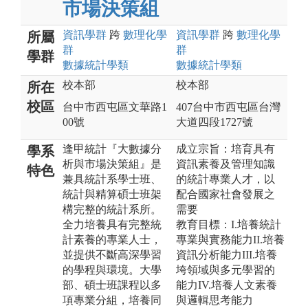
市場決策組
資訊
學群
跨
數理化
學
資訊
學群
跨
數理化
學
所屬
群
群
學群
數據統計
學類
數據統計
學類
校本部
校本部
所在
校區
台中市西屯區文華路1
407台中市西屯區台灣
00號
大道四段1727號
逢甲統計『大數據分
成立宗旨：培育具有
學系
析與市場決策組』是
資訊素養及管理知識
特色
兼具統計系學士班、
的統計專業人才，以
統計與精算碩士班架
配合國家社會發展之
構完整的統計系所。
需要
全力培養具有完整統
教育目標：I.培養統計
計素養的專業人士，
專業與實務能力II.培養
並提供不斷高深學習
資訊分析能力III.培養
的學程與環境。大學
垮領域與多元學習的
部、碩士班課程以多
能力IV.培養人文素養
項專業分組，培養同
與邏輯思考能力