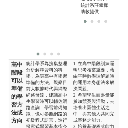
寫
統計系莊孟樺
與
助教提供
圖
情
版
統
片
統計學系為搜集整理
1. 在高中階段訓練邏
高中
分析解釋資料的科
輯思考相當重要，藉
階段
學，為讓高中有學習
由平時數學課解題時
可以
準備的方法。觀察目
的運用本身想法來解
準備
前大數據時代與網際
決問題。
網路發達，建議高中
2. 希望學生而盡量能
的學
生學習時可以輔佐網
參加競賽與活動，去
習方
路查詢，學習前備知
培養出團體生活之
法或
識，也可參照網路的
中，與其他人共同完
方向
初級程式語言，進行
成事務之能力。
探索式學習基本指令
3. 培養基礎程式能力