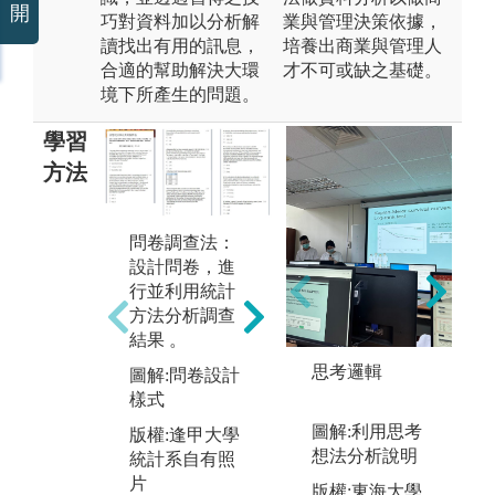
開
巧對資料加以分析解
業與管理決策依據，
讀找出有用的訊息，
培養出商業與管理人
合適的幫助解決大環
才不可或缺之基礎。
境下所產生的問題。
學習
方法
問卷調查法：
統計數據分
設計問卷，進
析：運用統計
專
行並利用統計
工具分析資料
過
方法分析調查
庫、資料擷取
與
結果 。
與運用。
隊
思考邏輯
圖解:問卷設計
除
圖解:數據分析
樣式
能
結果圖
他
圖解:利用思考
版權:逢甲大學
版權:逢甲大學
的
想法分析說明
統計系自有照
統計系自有照
專
片
片
版權:東海大學