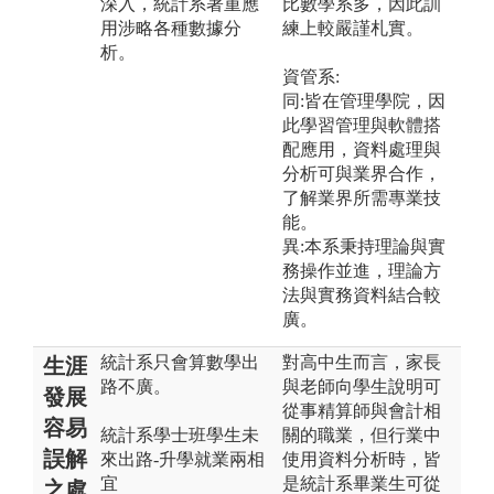
深入，統計系著重應
比數學系多，因此訓
用涉略各種數據分
練上較嚴謹札實。
析。
資管系:
同:皆在管理學院，因
此學習管理與軟體搭
配應用，資料處理與
分析可與業界合作，
了解業界所需專業技
能。
異:本系秉持理論與實
務操作並進，理論方
法與實務資料結合較
廣。
統計系只會算數學出
對高中生而言，家長
生涯
路不廣。
與老師向學生說明可
發展
從事精算師與會計相
容易
統計系學士班學生未
關的職業，但行業中
誤解
來出路-升學就業兩相
使用資料分析時，皆
宜
是統計系畢業生可從
之處