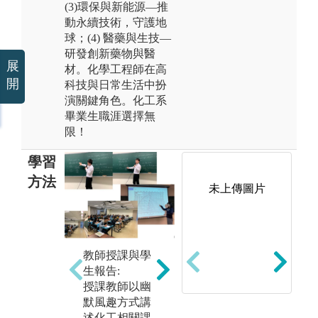
(3)環保與新能源—推
動永續技術，守護地
球；(4) 醫藥與生技—
研發創新藥物與醫
展
材。化學工程師在高
開
科技與日常生活中扮
演關鍵角色。化工系
畢業生職涯選擇無
限！
學習
方法
未上傳圖片
工
實驗實作實習:
實
透過實驗課學
教師授課與學
界
習實作技能，
生報告:
專
驗證課程相關
授課教師以幽
合
主題之學理以
默風趣方式講
等
及學習如何解
述化工相關課