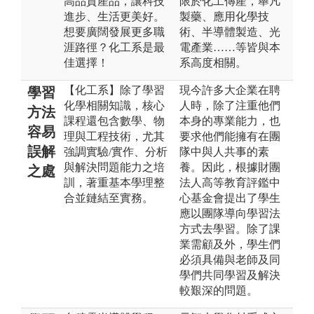
高品質產品，讓科技
限於化工傳產，舉凡
進步、生活更美好。
製藥、應用化學技
想要廣闊發展更多職
術、半導體製造、光
涯路徑？化工系是最
電產業……等皆與本
佳選擇！
系高度相關。
【化工系】除了學習
現今許多大企業在聘
學習
化學相關知識，核心
人時，除了注重他們
方法
課程還包含數學、物
本身的專業能力，也
容易
理與工程技術，尤其
要求他們能擁有在團
誤解
強調實驗/實作、分析
隊中與人共事的素
與解決問題能力之培
養。因此，根據財團
之處
訓，著重基本學理整
法人高等教育評鑑中
合並鏈結至實務。
心基金會提出了學生
應以團隊導向學習法
方式去學習。除了課
業需顧及外，學生們
必須具備與老師及同
學們共同學習及解決
較艱深的問題。