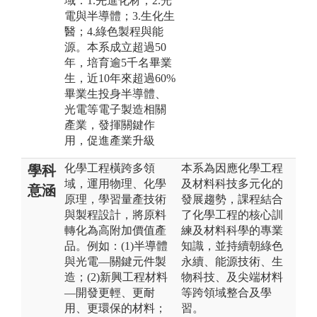
域：1.先進化材；2.光
電與半導體；3.生化生
醫；4.綠色製程與能
源。本系成立超過50
年，培育逾5千名畢業
生，近10年來超過60%
畢業生投身半導體、
光電等電子製造相關
產業，發揮關鍵作
用，促進產業升級
化學工程橫跨多領
本系為因應化學工程
學科
域，運用物理、化學
及材料科技多元化的
意涵
原理，學習量產技術
發展趨勢，課程結合
與製程設計，將原料
了化學工程的核心訓
轉化為高附加價值產
練及材料科學的專業
品。例如：(1)半導體
知識，並持續朝綠色
與光電—關鍵元件製
永續、能源技術、生
造；(2)新興工程材料
物科技、及尖端材料
—開發更輕、更耐
等跨領域整合及學
用、更環保的材料；
習。