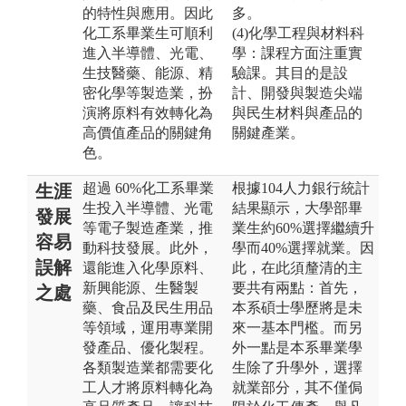
的特性與應用。因此
多。
化工系畢業生可順利
(4)化學工程與材料科
進入半導體、光電、
學：課程方面注重實
生技醫藥、能源、精
驗課。其目的是設
密化學等製造業，扮
計、開發與製造尖端
演將原料有效轉化為
與民生材料與產品的
高價值產品的關鍵角
關鍵產業。
色。
超過 60%化工系畢業
根據104人力銀行統計
生涯
生投入半導體、光電
結果顯示，大學部畢
發展
等電子製造產業，推
業生約60%選擇繼續升
容易
動科技發展。此外，
學而40%選擇就業。因
誤解
還能進入化學原料、
此，在此須釐清的主
新興能源、生醫製
要共有兩點：首先，
之處
藥、食品及民生用品
本系碩士學歷將是未
等領域，運用專業開
來一基本門檻。而另
發產品、優化製程。
外一點是本系畢業學
各類製造業都需要化
生除了升學外，選擇
工人才將原料轉化為
就業部分，其不僅侷