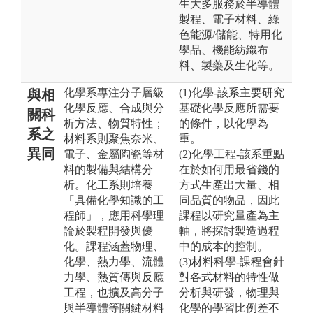
生大多服務於半導體
製程、電子材料、綠
色能源/儲能、特用化
學品、機能紡織布
料、製藥及生化等。
化學系專注分子層級
(1)化學-該系主要研究
與相
化學反應、合成與分
基礎化學反應所需要
關科
析方法、物質特性；
的條件，以化學為
系之
材料系則聚焦奈米、
重。
異同
電子、金屬陶瓷等材
(2)化學工程-該系重點
料的製備與結構分
在於如何用最省錢的
析。化工系則培養
方式生產出大量、相
「具備化學知識的工
同品質的物品，因此
程師」，應用科學理
課程以研究量產為主
論於製程開發與優
軸，將探討製造過程
化。課程涵蓋物理、
中的成本的控制。
化學、熱力學、流體
(3)材料科學-課程會針
力學、熱質傳與反應
對各式材料的特性做
工程，也擴及高分子
分析與研發，物理與
與半導體等關鍵材料
化學的學習比例差不