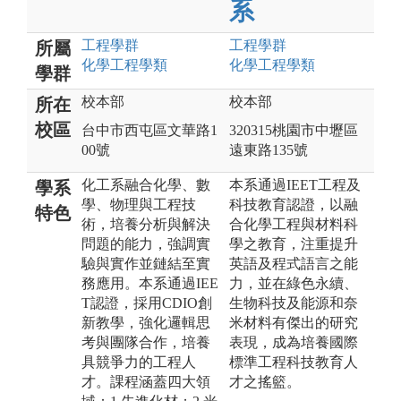
系
工程
學群
工程
學群
所屬
化學工程
學類
化學工程
學類
學群
校本部
校本部
所在
校區
台中市西屯區文華路1
320315桃園市中壢區
00號
遠東路135號
化工系融合化學、數
本系通過IEET工程及
學系
學、物理與工程技
科技教育認證，以融
特色
術，培養分析與解決
合化學工程與材料科
問題的能力，強調實
學之教育，注重提升
驗與實作並鏈結至實
英語及程式語言之能
務應用。本系通過IEE
力，並在綠色永續、
T認證，採用CDIO創
生物科技及能源和奈
新教學，強化邏輯思
米材料有傑出的研究
考與團隊合作，培養
表現，成為培養國際
具競爭力的工程人
標準工程科技教育人
才。課程涵蓋四大領
才之搖籃。