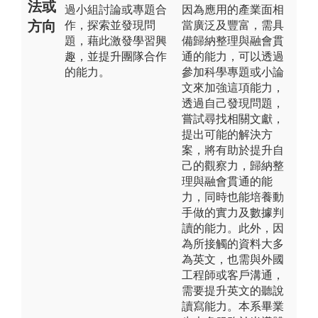
法或
過小組討論或專題合
因為應用的產業面相
方向
作，探索並發現問
當廣泛及豐富，需具
題，藉此激發學習興
備歸納整理與融會貫
趣，並提升團隊合作
通的能力，可以透過
的能力。
參加科學專題或小論
文來加強這項能力，
透過自己發現問題，
嘗試尋找相關文獻，
提出可能的解決方
案，將有助於提升自
己的觀察力，歸納整
理與融會貫通的能
力，同時也能培養動
手做的實力及數據判
讀的能力。此外，因
為所接觸的資料大多
為英文，也需與外國
工程師或客戶溝通，
需要提升英文的聽說
讀寫能力。本系畢業