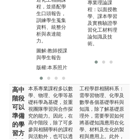
專業理論課
決實際的工程
圖
程，並搭配學
程：以面授教
問題。
生口頭報告，
版
學、課本學習
訓練學生蒐集
圖解:實驗實作
及實務驗證學
資料、統整分
實習
習化工材料理
析與表達能
論知識及技
版權:本系照片
力。
術。
圖解:教師授課
與學生報告
版權:本系照片
本系專業課程多以數
工程學群相關科系：
高中
學、物理、化學等基
需學習物理、化學及
階段
礎科學為基礎，並重
數學各個基礎學科與
可以
視團隊學習與合作探
知識，除了解基礎原
準備
究的能力。因此，在
理外，需要學習如何
高中階段，除了可多
將基礎知識應用在化
的學
參與相關學科的課程
學、材料及生化的製
習方
與活動外，也可以透
程與應用上。此外，