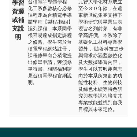
台積電半導體學程
元智大學化材系成立
學習
化工系多數核心必修
至今３０年餘，在遠
資源
課程即為台積電半導
東新世紀集團支持下
或補
體學程【製程/模組】
學術研究與畢業生表
充說
認列課程，本系同學
現皆名列前茅，有非
很容易達成指定課程
常高評價。本系除了
明
之修習。學生需於台
基礎化工材料專業學
積電學程網站註冊，
習外， 隨著科技進步
課程修畢向台積電提
與需求亦涵蓋數位化
出修畢申請，獲頒修
及大數據學習內容，
畢證書。相關福利請
學生可以其興趣與志
見台積電學程官網說
向於本系所規劃的功
明。
能性材料、生物科技
及綠色永續等特色研
究與教學課程培養其
專業技能並找到自我
目標與未來定位。