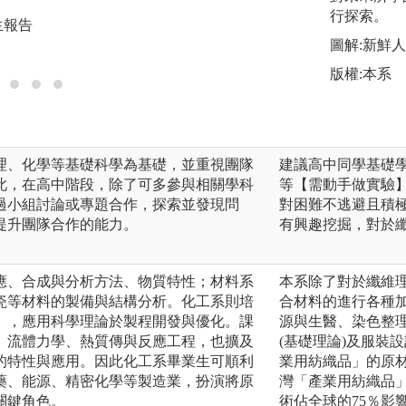
圖解:實驗實作實習
行探索。
生報告
版權:本系照片
圖解:新鮮
版權:本系
理、化學等基礎科學為基礎，並重視團隊
建議高中同學基礎學
此，在高中階段，除了可多參與相關學科
等【需動手做實驗
過小組討論或專題合作，探索並發現問
對困難不逃避且積
提升團隊合作的能力。
有興趣挖掘，對於
應、合成與分析方法、物質特性；材料系
本系除了對於纖維
瓷等材料的製備與結構分析。化工系則培
合材料的進行各種
」，應用科學理論於製程開發與優化。課
源與生醫、染色整理
、流體力學、熱質傳與反應工程，也擴及
(基礎理論)及服裝
的特性與應用。因此化工系畢業生可順利
業用紡織品」的原
藥、能源、精密化學等製造業，扮演將原
灣「產業用紡織品
關鍵角色。
術佔全球的75％影