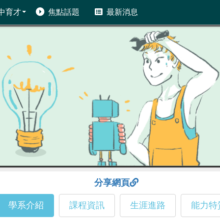
中育才
焦點話題
最新消息
分享網頁
學系介紹
課程資訊
生涯進路
能力特