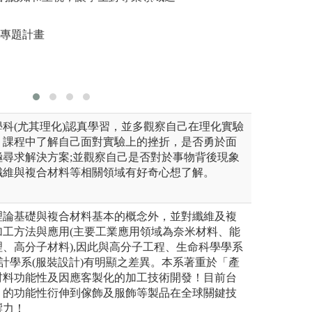
圖解:工廠參觀
配實驗實
版權:本系照片
學生學習
人專題計畫
圖解:核心
版權:本系
科(尤其理化)認真學習，並多觀察自己在理化實驗
】課程中了解自己面對實驗上的挫折，是否勇於面
極尋求解決方案;並觀察自己是否對於事物背後現象
纖維與複合材料等相關領域有好奇心想了解。
理論基礎與複合材料基本的概念外，並對纖維及複
加工方法與應用(主要工業應用領域為奈米材料、能
、高分子材料),因此與高分子工程、生命科學學系
設計學系(服裝設計)有明顯之差異。本系著重於「產
材料功能性及因應客製化的加工技術開發！目前台
」的功能性衍伸到傢飾及服飾等製品在全球關鍵技
響力！