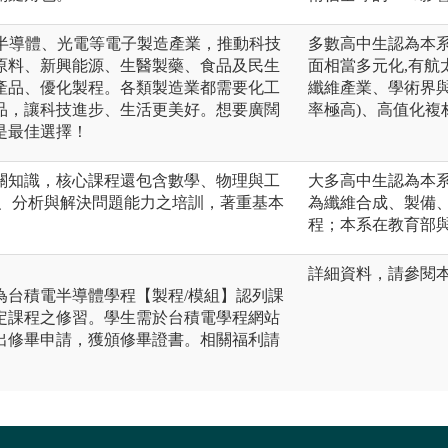
入半導體、光電等電子製造產業，推動科技
多數高中生認為本
原料、新興能源、生醫製藥、食品及民生
面相當多元化,有航
產品、優化製程。各類製造業都需要化工
纖維產業、學術界
品，讓科技進步、生活更美好。想要廣闊
率極高)、高值化複
是最佳選擇！
關知識，核心課程還包含數學、物理與工
大多高中生認為本系
作、分析與解決問題能力之培訓，著重基本
為纖維合成、製備
程；本系在教育部
詳細資料，請參閱本系網頁：h
為台積電半導體學程【製程/模組】認列課
定課程之修習。學生需於台積電學程網站
出修畢申請，獲頒修畢證書。相關福利請