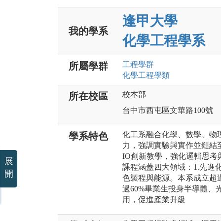
逢甲大學
我的學系
化學工程學系
工程
學群
所屬學群
化學工程
學類
校本部
所在校區
台中市西屯區文華路100號
化工系融合化學、數學、物
學系特色
力，強調實驗與實作並鏈結至
IO創新教學，強化邏輯思
展
課程涵蓋四大領域：1.先進化
開
色製程與能源。本系成立超過
過60%畢業生投身半導體、
用，促進產業升級