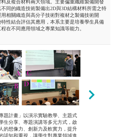
材料及複合材料兩大領域。主要偏重纖維製備開發
不同的織造技術製備出2D與3D結構材料所需之特
運用相關織造與高分子技術對複材之製備技術開
勢特性結合評估其應用，本系主要是培養學生具備
工程在不同應用領域之專業知識等能力。
2. 核心
鮮人專題計畫」以演示實驗教學、主題式
工廠參觀:
學生深入
作技能，驗證課程相關主題之
學生分享、專題演講等多元方式，啟
實地參訪業界，提
域，並配
解決實際的工程問題。
人的想像力、創新力及軟實力，提升
應用等能力。
的纖維材
的認知和重視，讓學生對專業領域進
不同材料