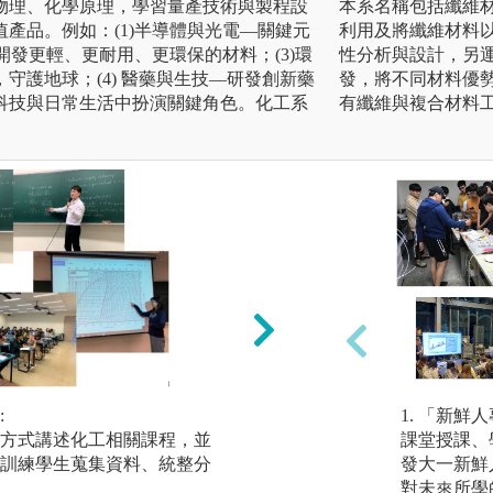
物理、化學原理，學習量產技術與製程設
本系名稱包括纖維
產品。例如：(1)半導體與光電—關鍵元
利用及將纖維材料以
開發更輕、更耐用、更環保的材料；(3)環
性分析與設計，另
守護地球；(4) 醫藥與生技—研發創新藥
發，將不同材料優
科技與日常生活中扮演關鍵角色。化工系
有纖維與複合材料
:
實驗實作實習:
1. 「新
方式講述化工相關課程，並
透過實驗課學習實
課堂授課、
訓練學生蒐集資料、統整分
學理以及學習如何
發大一新鮮
對未來所學