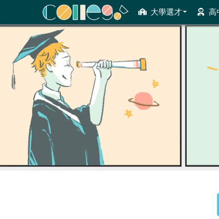
大學選才
高
ColleGo! 大學選才與高中育才輔助系統