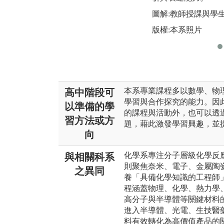
圖解:教師授課與學
版權:本系照片
本系專業課程多以數學、物
高中階段可
學習與合作探究的能力。因
以準備的學
的課程與活動外，也可以透
習方法或方
題，藉此激發學習興趣，並
向
化學系專注分子層級化學反
與相關科系
則聚焦奈米、電子、金屬陶
之異同
養「具備化學知識的工程師
程涵蓋物理、化學、熱力學
高分子與半導體等關鍵材料
進入半導體、光電、生技醫
料有效轉化為高價值產品的