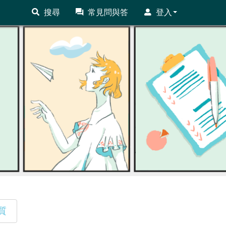
搜尋
常見問與答
登入
質