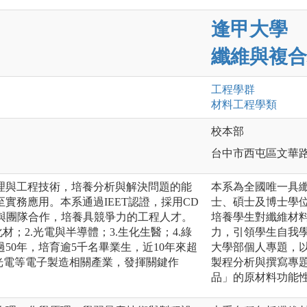
逢甲大學
纖維與複合
工程
學群
材料工程
學類
校本部
台中市西屯區文華路
理與工程技術，培養分析與解決問題的能
本系為全國唯一具
實務應用。本系通過IEET認證，採用CD
士、碩士及博士學
考與團隊合作，培養具競爭力的工程人才。
培養學生對纖維材
材；2.光電與半導體；3.生化生醫；4.綠
力，引領學生自我
50年，培育逾5千名畢業生，近10年來超
大學部個人專題，
光電等電子製造相關產業，發揮關鍵作
製程分析與撰寫專
品」的原材料功能