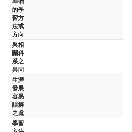
準備
的學
習方
法或
方向
與相
關科
系之
異同
生涯
發展
容易
誤解
之處
學習
方法