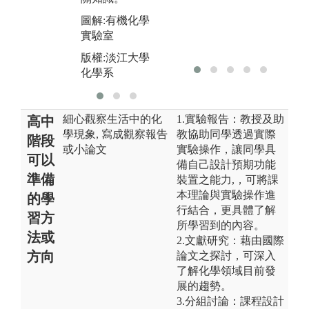
圖解:有機化學
實驗室
版權:淡江大學
化學系
細心觀察生活中的化
1.實驗報告：教授及助
高中
學現象, 寫成觀察報告
教協助同學透過實際
階段
或小論文
實驗操作，讓同學具
可以
備自己設計預期功能
準備
裝置之能力,，可將課
本理論與實驗操作進
的學
行結合，更具體了解
習方
所學習到的內容。
法或
2.文獻研究：藉由國際
方向
論文之探討，可深入
了解化學領域目前發
展的趨勢。
3.分組討論：課程設計