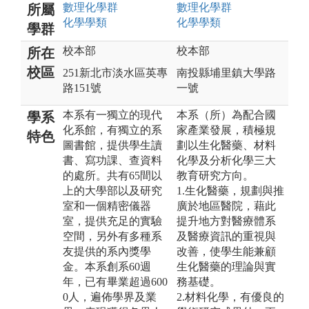
數理化
學群
數理化
學群
所屬
化學
學類
化學
學類
學群
校本部
校本部
所在
校區
251新北市淡水區英專
南投縣埔里鎮大學路
路151號
一號
本系有一獨立的現代
本系（所）為配合國
學系
化系館，有獨立的系
家產業發展，積極規
特色
圖書館，提供學生讀
劃以生化醫藥、材料
書、寫功課、查資料
化學及分析化學三大
的處所。共有65間以
教育研究方向。
上的大學部以及研究
1.生化醫藥，規劃與推
室和一個精密儀器
廣於地區醫院，藉此
室，提供充足的實驗
提升地方對醫療體系
空間，另外有多種系
及醫療資訊的重視與
友提供的系內獎學
改善，使學生能兼顧
金。本系創系60週
生化醫藥的理論與實
年，已有畢業超過600
務基礎。
0人，遍佈學界及業
2.材料化學，有優良的