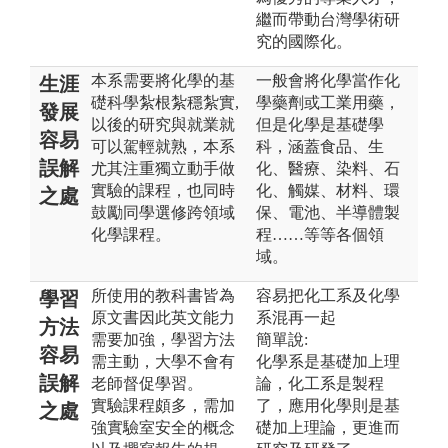
繼而帶動台灣學術研
究的國際化。
本系需要將化學的基
一般會將化學當作化
生涯
礎科學紮根紮穩紮實,
學藥劑或工業用藥，
發展
以後的研究與就業就
但是化學是基礎學
容易
可以駕輕就熟，本系
科，涵蓋食品、生
誤解
尤其注重獨立動手做
化、醫療、染料、石
實驗的課程，也同時
化、觸媒、材料、環
之處
鼓勵同學選修跨領域
保、電池、半導體製
化學課程。
程……等等各個領
域。
所使用的教科書皆為
容易把化工系及化學
學習
原文書因此英文能力
系混再一起
方法
需要加強，學習方法
簡單說:
容易
需主動，大學不會有
化學系是基礎加上理
誤解
老師督促學習。
論，化工系是製程
實驗課程頗多，需加
了，應用化學則是基
之處
強實驗室安全的概念
礎加上理論，更進而