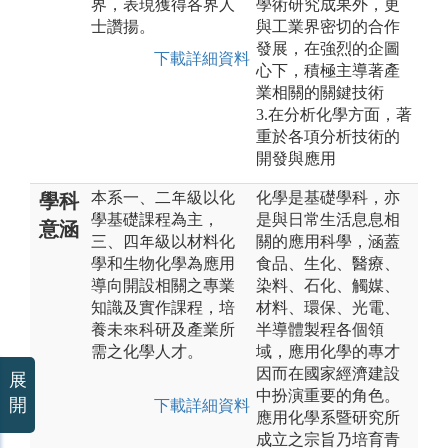
界，表現獲得各界人
學術研究成果外，更
士讚揚。
與工業界密切的合作
發展，在強烈的企圖
下載詳細資料
心下，積極主導著產
業相關的關鍵技術
3.在分析化學方面，著
重於各項分析技術的
開發與應用
本系一、二年級以化
化學是基礎學科，亦
學科
學基礎課程為主，
是與日常生活息息相
意涵
三、四年級以材料化
關的應用科學，涵蓋
學和生物化學為應用
食品、生化、醫療、
導向開設相關之專業
染料、石化、觸媒、
知識及實作課程，培
材料、環保、光電、
養未來科研及產業所
半導體製程各個領
需之化學人才。
域，應用化學的專才
因而在國家經濟建設
展
中扮演重要的角色。
開
下載詳細資料
應用化學系暨研究所
成立之宗旨乃培育青