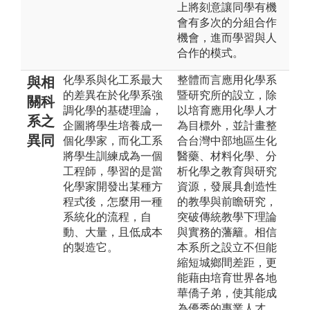
上將刻意讓同學有機
會有多次的分組合作
機會，進而學習與人
合作的模式。
化學系與化工系最大
整體而言應用化學系
與相
的差異在於化學系強
暨研究所的設立，除
關科
調化學的基礎理論，
以培育應用化學人才
系之
企圖將學生培養成一
為目標外，並計畫整
異同
個化學家，而化工系
合台灣中部地區生化
將學生訓練成為一個
醫藥、材料化學、分
工程師，學習的是當
析化學之教育與研究
化學家開發出某種方
資源，發展具創造性
程式後，怎麼用一種
的教學與前瞻研究，
系統化的流程，自
突破傳統教學下理論
動、大量，且低成本
與實務的藩籬。相信
的製造它。
本系所之設立不但能
縮短城鄉間差距，更
能藉由培育世界各地
華僑子弟，使其能成
為優秀的專業人才，