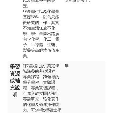
以及撰寫報告的規
研究及研發了。
定。
很多學生以為化學是
基礎學科，以為只能
做研究的工作，其實
不知生活無處不化
學，學生畢業出路廣
包含化學、化工、電
子、半導體、生醫、
製藥等高經濟價值產
業。
課程設計提供奠定學
無
學習
識涵養的基礎課程、
資源
專業課程、跨領域的
或補
學分學程、實驗課
充說
程、專業實習課程，
可進入教授團隊執行
明
專題研究，強化實作
的化學及儀器操作能
力。可5年取得碩士學