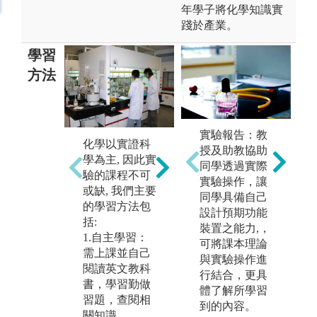
年學子將化學知識實
踐於產業。
學習
方法
2.實驗：培養
3
實驗報告：教
化學以實證科
成為研究人才
在
授及助教協助
學為主, 因此實
的準備，驗證
教
同學透過實際
驗的課程不可
課本所學。
階
實驗操作，讓
或缺, 我們主要
級
同學具備自己
圖解:學習操作
的學習方法包
為
設計預期功能
基礎設備
括:
才
裝置之能力,，
1.自主學習：
版權:淡江大學
可將課本理論
圖
需上課並自己
化學系
與實驗操作進
核
閱讀英文教科
行結合，更具
書，學習勤做
版
體了解所學習
習題，查閱相
化
到的內容。
關知識。