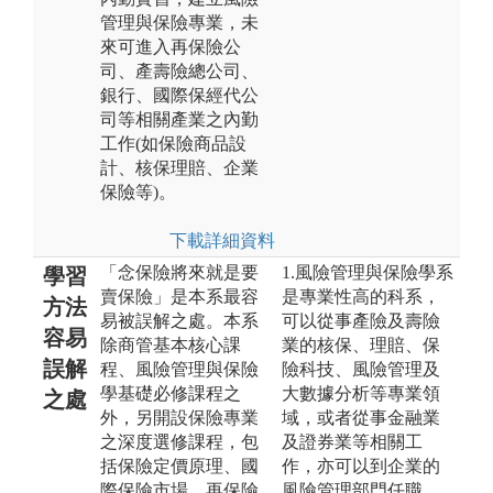
管理與保險專業，未
來可進入再保險公
司、產壽險總公司、
銀行、國際保經代公
司等相關產業之內勤
工作(如保險商品設
計、核保理賠、企業
保險等)。
下載詳細資料
「念保險將來就是要
1.風險管理與保險學系
學習
賣保險」是本系最容
是專業性高的科系，
方法
易被誤解之處。本系
可以從事產險及壽險
容易
除商管基本核心課
業的核保、理賠、保
誤解
程、風險管理與保險
險科技、風險管理及
學基礎必修課程之
大數據分析等專業領
之處
外，另開設保險專業
域，或者從事金融業
之深度選修課程，包
及證券業等相關工
括保險定價原理、國
作，亦可以到企業的
際保險市場、再保險
風險管理部門任職。