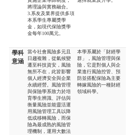
實施企業導師制度，
選擇就業及升學。
將理論與實務融合。
3.系友及業界提供多項
本系學生專屬獎學
金，如現代保險獎學
金每年100萬元。
當今社會風險多元且
本學系屬於「財經學
學科
日趨複雜，從氣候變
群」，風險管理與保
意涵
遷至科技資安，風險
險，它是對個人與企
無所不在，此皆影響
業進行風險控管、預
個人經濟安全與企業
防並搭配保險為主要
永續經營。風險管理
轉嫁風險的一種財經
與保險學系致力於培
領域科學。
育學生辨識、評估與
衡量風險並能靈活運
用風險管理工具以降
低或移轉風險，而保
險為最成熟的風險管
理機制，運用大數法