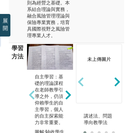
則為經營之基礎。本
系結合理論與實務，
融合風險管理理論與
展
保險專業實務，培育
開
具國際視野之風險管
理專業人才。
學習
方法
未上傳圖片
案例分析：以
數
自主學習：基
風險管理、保
用
礎的理論課程
險理論、保險
析
在老師教學引
法規為基礎，
庫
導之外，仍須
探討分析相關
與
仰賴學生的自
個案。
主學習，個人
圖
的自主探索能
講述法、問題
圖解:保險實務
與
力非常重要。
導向教學法
案例分析
版
圖解:驗收學生