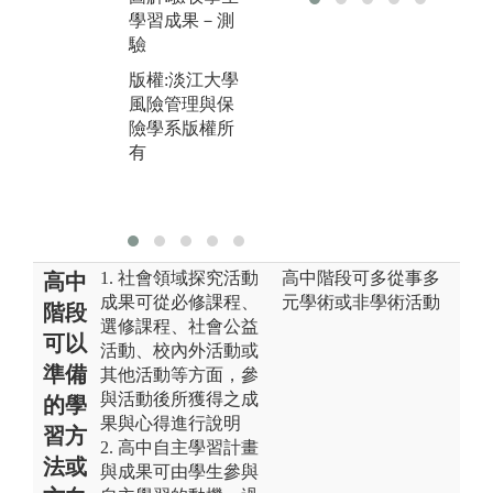
版權:淡江大學
風
學習成果－測
風險管理與保
險
驗
險學系版權所
有
有
版權:淡江大學
風險管理與保
險學系版權所
有
1. 社會領域探究活動
高中階段可多從事多
高中
成果可從必修課程、
元學術或非學術活動
階段
選修課程、社會公益
可以
活動、校內外活動或
準備
其他活動等方面，參
與活動後所獲得之成
的學
果與心得進行說明
習方
2. 高中自主學習計畫
法或
與成果可由學生參與