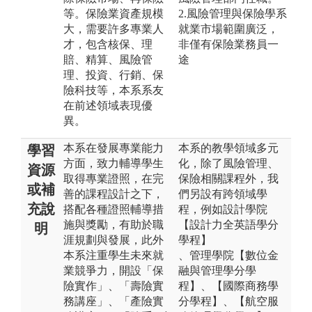
等。保險業資產規模
2.風險管理與保險學系
大，需要許多專業人
就業市場範圍廣泛，
才，包含核保、理
非僅有保險業務員一
賠、精算、風險管
途
理、投資、行銷、保
險科技等，本系系友
在前述領域表現優
異。
本系在發展專業能力
本系的教學領域多元
學習
方面，致力輔導學生
化，除了風險管理、
資源
取得專業證照，在完
保險相關課程外，我
或補
善的課程設計之下，
們另設有跨領域學
充說
搭配各種證照輔導措
程，例如設計學院
施與獎勵，有助於職
【設計力全英語學分
明
涯規劃與發展，此外
學程】
本系注重學生未來就
、管理學院【數位金
業競爭力，開設「保
融與管理學分學
險實作」、「壽險實
程】、【國際商務學
務講座」、「產險實
分學程】、【航空服