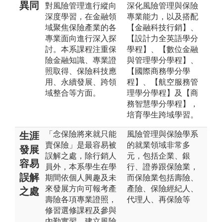
異同
對風險管理進行縱向
深化風險管理與保險
深度學習，在金融領
專業能力，以及搭配
域聚焦保險產業的各
【金融科技行銷】、
專業面向進行深入探
【設計力全英語學分
討。本系課程注重保
學程】、【數位金融
險金融知識、專業證
與管理學分學程】、
照取得、保險科技應
【國際商務學分學
用、永續發展、跨領
程】、【航空服務管
域整合等方面。
理學分學程】及【商
務智慧學分學程】，
培育學生跨域學習。
「念保險將來就只能
風險管理與保險學系
生涯
賣保險」是最容易被
的就業領域非常多
發展
誤解之處，除行銷人
元，包括企業、銀
容易
員外，本系學生在學
行、證券跟保險業，
誤解
期間依個人興趣及未
而保險業包括壽險、
來發展方向可報考產
產險、保險經紀人、
之處
壽險各項專業證照，
代理人、再保險等
修習選修課程及參與
內勤實習，建立風險