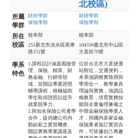
北校區)
財經
學群
財經
學群
所屬
保險
學類
保險
學類
學群
校本部
校本部
所在
校區
251新北市淡水區英專
104336臺北市中山區
路151號
大直街70號
1.課程設計涵蓋風險管
位於台北市大直捷運
學系
理、保險、精算、財
站附近，交通便利，
特色
務金融、行銷等領
本系強調務實致用與
域，並開設專業證照
學用合一，教學兼具
輔導課程，積極協助
理論與實務，強調品
學生取得證照以提升
格教育，培育實務技
就業競爭力。
能與企業倫理兼備之
2.與知名保險公司產學
中階金融保險專業人
合作，提供總公司內
才，與國內多家金融
勤給薪之實習機會、
保險業者簽訂實習合
開設實務專業講座及
作，可依據自己興趣