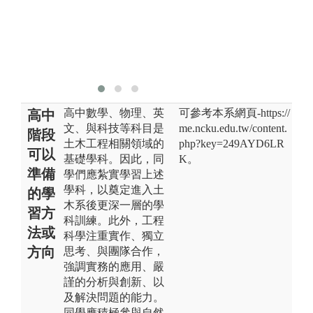
圖解:工程實作
體驗
版權:碩士生蘇
子霖
高中數學、物理、英
可參考本系網頁-https://
高中
文、與科技等科目是
me.ncku.edu.tw/content.
階段
土木工程相關領域的
php?key=249AYD6LR
可以
基礎學科。因此，同
K。
準備
學們應紮實學習上述
學科，以奠定進入土
的學
木系後更深一層的學
習方
科訓練。此外，工程
法或
科學注重實作、獨立
方向
思考、與團隊合作，
強調實務的應用、嚴
謹的分析與創新、以
及解決問題的能力。
同學應積極參與自然