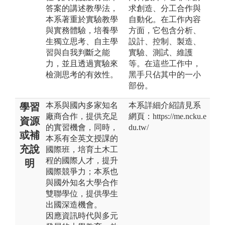
答案的講述教學法，
求創造、分工合作與
本系著重於實驗教學
自動化。在工作內容
與實務體驗，培養學
方面，它包含分析、
生獨立思考、自主學
設計、控制、製造、
習與自我判斷之能
實驗、測試、維護
力，並且透過實驗來
等。在這些工作中，
檢測思考的有效性。
黑手只佔其中的一小
部份。
本系與國內多家知名
本系詳細介紹請見系
學習
廠商合作，提供充足
網頁：https://me.ncku.e
資源
的實習機會，同時，
du.tw/
或補
本系有全英文授課的
充說
國際班，培育土木工
程的國際人才，提升
明
國際競爭力；本系也
與國外知名大學合作
雙聯學位，提供學生
出國深造機會。
因應資訊時代與多元