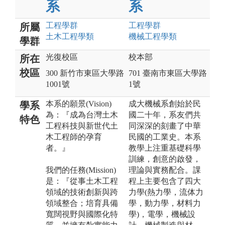
系
系
工程
學群
工程
學群
所屬
土木工程
學類
機械工程
學類
學群
光復校區
校本部
所在
校區
300 新竹市東區大學路
701 臺南市東區大學路
1001號
1號
本系的願景(Vision)
成大機械系創始於民
學系
為：『成為台灣土木
國二十年，系友們共
特色
工程科技與新世代土
同深深的刻畫了中華
木工程師的孕育
民國的工業史。本系
者。』
教學上注重基礎科學
訓練，創意的啟發，
我們的任務(Mission)
理論與實務配合。課
是：『從事土木工程
程上主要包含了四大
領域的技術創新與跨
力學(熱力學，流体力
領域整合；培育具備
學，動力學，材料力
寬闊視野與國際化特
學)，電學，機械設