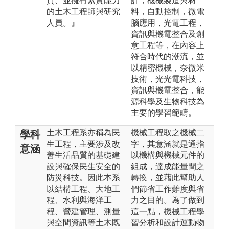
質、並擁有紮實能力
計，機械製造與材
的土木工程師與研究
料，自動控制，微電
人員。』
腦應用，光電工程，
資訊與機電整合及創
意工程等，在內容上
符合時代的潮流，並
以精密機械，奈微米
技術，光光電科技，
資訊與機電整合，能
源科學及生物科技為
主要的學習範疇。
土木工程系亦稱為民
機械工程取之機械二
學科
生工程，主要涉及改
字，其意涵就是通指
意涵
善生活品質的基礎建
以機構與機械元件的
設與確保民生安全的
組成，達成能量間之
防災科技。因此本系
轉換，並藉此幫助人
以結構工程、大地工
們節省工作難度與省
程、水利與海洋工
力之目的。為了做到
程、營建管理、測量
這一點，機械工程學
與空間資訊等土木既
習分析和設計運動物