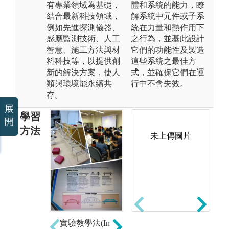
有專業領域為基礎，
體和系統的能力，瞭
結合最新科技領域，
解系統中元件或子系
例如先進探測儀器、
統在力量和熱作用下
感應監測技術、人工
之行為，並基此設計
智慧、施工方法與材
它們的功能性及製造
料科技等，以提供創
這些系統之最佳方
新的解決方案，使人
式，並確保它們在運
類與環境能永續共
行中不會失效。
存。
展
學習
開
方法
未上傳圖片
專
實務體驗教
習
學：本系於102
的
學年度起開設
程
工程實習課
自
實驗教學法(In
程，該課程係