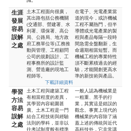
識。
土木工程面向很廣，
在電子、光電產業當
生涯
其出路包括公務機關
道的現今，或許機械
發展
(交通部、營建署、水
工程不屬熱門，但半
容易
利署、環保署、高公
導體或光電產業的製
誤解
局、公路局、地方政
程與產品每隔一段時
府工務單位等)工務推
間急需全盤翻新，生
之處
動與管理、工程顧問
命週期相當短暫。而
公司的規劃設計、工
機械工程的專業特性
程事務所的設計監
須不斷累積過去的經
測、營造廠的現地工
驗，才能開創更高水
程師等。
準的新技術與產品。
下載詳細資料
土木工程與建築工程
一般人認為機械業是
學習
有相當程度的差異，
一粗重、黑手的行
方法
其學習內容範圍甚
業，其實這是錯誤的
容易
廣。土木工程是一門
觀念。事實上現代的
誤解
結合工程技術與經驗
機械業的內容除了涵
法則的學科，並非以
蓋上述的傳統與近代
之處
往考試制度般有標準
高科技外，它非常講