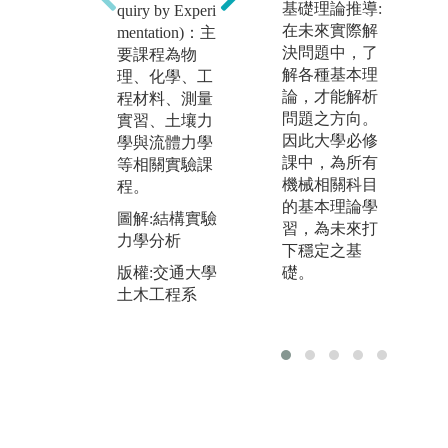
趣
基礎理論推導:
quiry by Experi
藉由產業實習
擬
在未來實際解
mentation)：主
方式促進學生
領
決問題中，了
要課程為物
先行投入職場
學
解各種基本理
理、化學、工
之訓練，利用
師
論，才能解析
程材料、測量
自身的能力、
生
問題之方向。
實習、土壤力
團隊的合作、
學
因此大學必修
學與流體力學
人際的溝通、
問
課中，為所有
等相關實驗課
極限或壓力的
目
機械相關科目
程。
挑戰以及領導
方
的基本理論學
與被領導等歷
圖解:結構實驗
果
習，為未來打
程，有邏輯且
力學分析
料
下穩定之基
有方法地循序
論
版權:交通大學
礎。
漸進，以達到
題
土木工程系
課程之目標，
等
學習到有價值
方
的知識或觀
圖
念，將所學習
製
到的知識技巧
運用到未來職
版
場上。
土