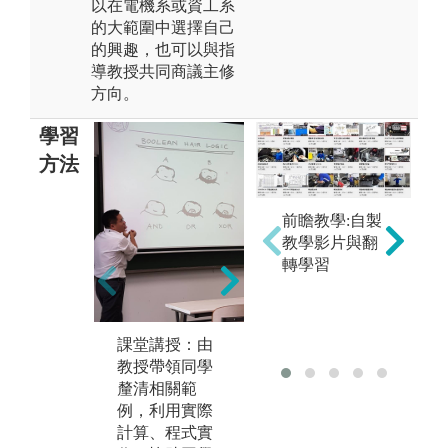
以在電機系或資工系
的大範圍中選擇自己
的興趣，也可以與指
導教授共同商議主修
方向。
學習
方法
前瞻教學:自製
教學影片與翻
團隊學習：課
實
轉學習
程設計上將刻
學
意讓同學有多
教
次的分組合作
過
機會，進而學
課堂講授：由
作
習人如何與人
教授帶領同學
備
合作。
釐清相關範
期
例，利用實際
能
計算、程式實