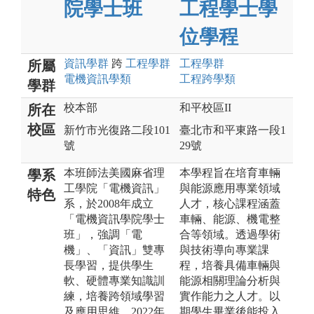
院學士班
工程學士學
位學程
資訊
學群
跨
工程
學群
工程
學群
所屬
電機資訊
學類
工程跨學類
學群
校本部
和平校區II
所在
校區
新竹市光復路二段101
臺北市和平東路一段1
號
29號
本班師法美國麻省理
本學程旨在培育車輛
學系
工學院「電機資訊」
與能源應用專業領域
特色
系，於2008年成立
人才，核心課程涵蓋
「電機資訊學院學士
車輛、能源、機電整
班」，強調「電
合等領域。透過學術
機」、「資訊」雙專
與技術導向專業課
長學習，提供學生
程，培養具備車輛與
軟、硬體專業知識訓
能源相關理論分析與
練，培養跨領域學習
實作能力之人才。以
及應用思維。2022年
期學生畢業後能投入