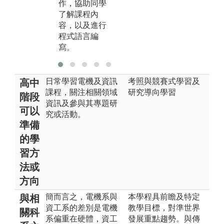
作，協助同學
了解課程內
容，以及進行
程式語言編
寫。
日常學習電機及資訊
考照與競賽式學習及
高中
課程，關注相關領域
研究導向學習
階段
資訊及參與其專題研
可以
究或活動。
準備
的學
習方
法或
方向
簡而言之，電機系與
本學程具前瞻及特定
與相
資工系的差別是電機
教學目標，對準世界
關科
系偏重在硬體，資工
發展重點趨勢。與傳