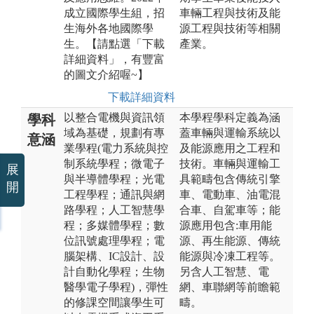
成立國際學生組，招
車輛工程與技術及能
生海外各地國際學
源工程與技術等相關
生。【請點選「下載
產業。
詳細資料」，有豐富
的圖文介紹喔~】
下載詳細資料
以整合電機與資訊領
本學程學科定義為涵
學科
域為基礎，規劃有專
蓋車輛與運輸系統以
意涵
業學程(電力系統與控
及能源應用之工程和
制系統學程；微電子
技術。車輛與運輸工
展
與半導體學程；光電
具範疇包含傳統引擎
開
工程學程；通訊與網
車、電動車、油電混
路學程；人工智慧學
合車、自駕車等；能
程；多媒體學程；數
源應用包含:車用能
位訊號處理學程；電
源、再生能源、傳統
腦架構、IC設計、設
能源與冷凍工程等。
計自動化學程；生物
另含人工智慧、電
醫學電子學程)，彈性
網、車聯網等前瞻範
的修課空間讓學生可
疇。