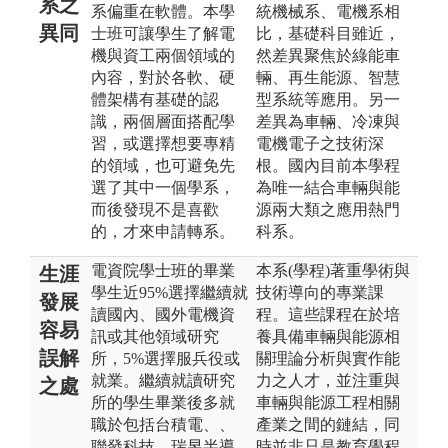
系之
系偏重在軟體。本學
統機械系、電機系相
異同
士班可讓學生了解電
比，基礎科目雖近，
機與資工兩個領域的
然差異聚焦於綠能車
內容，對於各軟、硬
輛、再生能源、智慧
體架構有基礎的認
型系統等應用。另一
識，兩個層面搭配學
差異為車輛、冷凍與
習，或選擇想要專精
電機電子之技術深
的領域，也可避免先
根。國內目前本學程
選了其中一個學系，
為唯一結合車輛與能
而後發現不是喜歡
源兩大類之應用熱門
的，才來申請轉系。
科系。
電資院學士班的畢業
本系(學程)著重學術與
生涯
學生近95%選擇繼續就
技術導向的專業課
發展
讀國內、國外電機資
程。這些課程在於培
容易
訊或其他領域研究
養具備車輛與能源相
誤解
所，5%選擇服兵役或
關理論分析與實作能
就業。繼續就讀研究
力之人才，並注重與
之處
所的學生畢業後多就
車輛與能源工程相關
職於包括台積電、、
產業之間的鏈結，同
聯發科技、瑞昱半導
時並非只是教育學程