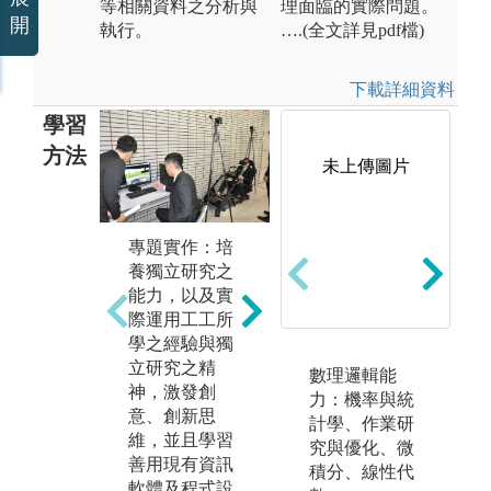
等相關資料之分析與
理面臨的實際問題。
開
執行。
….(全文詳見pdf檔)
下載詳細資料
學習
方法
未上傳圖片
統
用
專題實作：培
理論課程：作
行
養獨立研究之
業研究、生產
解
能力，以及實
管理、人因工
際運用工工所
程、品質管理
圖
學之經驗與獨
學等理論知
版
立研究之精
識。
數理邏輯能
系
神，激發創
力：機率與統
圖解:作業研究
照
意、創新思
計學、作業研
課程內容
維，並且學習
究與優化、微
善用現有資訊
版權:清大工工
積分、線性代
軟體及程式設