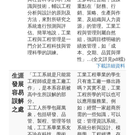
識與技術，輔以工程
重點在「財務、行
分析與設計的原則及
銷、策略、生產與作
方法，來對所研究之
業、及組織與人力資
系統進行預測與評
源」的管理。工業工
估。簡單地說，工業
程與管理則屬自然
工程與工程管理是一
組，強調目標明確的
門介於工程科技與管
績效管理，如「成
理科學的訓練。
本、交期、品質與彈
性」…(全文詳見pdf檔)
下載詳細資料
「工工系就是只能當
工業工程畢業的學生
生涯
工程師或是進工廠工
只有進工廠一條出路
發展
作」，是本系容易被
嗎？其實不是，工業
容易
高中生所誤解的部
工程所學的可以也可
誤解
分。
以應用服務業。例
工工人所學包羅萬
如：經營一家超商所
之處
象，包括研發、品
需的一些知識，可以
管、製程、管理等領
從：管理資訊系統、
域，工工系畢業系友
系統分析與設計、模
不論在科技、學術、
擬學、工程經濟、存