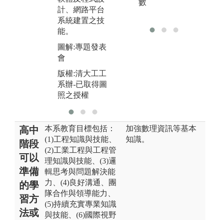
系辦-已取得圖
數
計、網路平台
照之授權
系統建置之技
能。
圖解:專題發表
會
版權:清大工工
系辦-已取得圖
照之授權
本系教育目標包括：
加強數理資訊等基本
高中
(1)工程知識與技能、
知識。
階段
(2)工業工程與工程管
可以
理知識與技能、(3)邏
準備
輯思考與問題解決能
力、(4)良好溝通、團
的學
隊合作與領導能力、
習方
(5)持續充實專業知識
法或
與技能、(6)國際視野