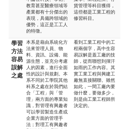
教育甚至醫療領域等
貨管理等科目獲得，
產業都有十分傑出的
這些都是工業工程的
表現，具備跨領域的
修習科目。
優勢，這正是工工人
的特徵。
本系是藉由系統化方
看到工業工程中的工
學習
法來管理人員、物
程兩個字，高中生容
方法
料、資訊、設備、能
易誤解是蓋工廠的技
容易
源生態，並充分考慮
師，從而聯想到揮汗
誤解
人的因素，進行全面
如雨的工作內容。其
性的設計與規劃。本
實工業工程與興建工
之處
系不同於工學院其他
廠無直接關聯。雖然
科系之處在於我們結
如此，一間工廠內要
合「工程」與「管
做什麼，要做多少，
理」兩方面的專業知
則是由工業工程師所
識，對管理有興趣者
決定的。
可以學習製造生產或
企業方面的管理手
法；對理工有興趣者