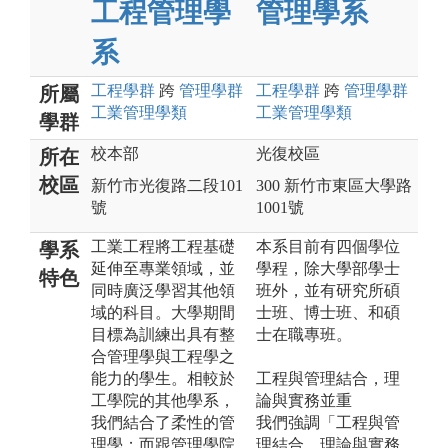
工程管理學
管理學系
系
工程
學群
跨
管理
學群
工程
學群
跨
管理
學群
所屬
工業管理
學類
工業管理
學類
學群
校本部
光復校區
所在
校區
新竹市光復路二段101
300 新竹市東區大學路
號
1001號
工業工程將工程基礎
本系目前有四個學位
學系
延伸至專業領域，並
學程，除大學部學士
特色
同時廣泛學習其他領
班外，並有研究所碩
域的科目。大學期間
士班、博士班、和碩
目標為訓練出具有整
士在職專班。
合管理學與工程學之
能力的學生。相較於
工程與管理結合，理
工學院的其他學系，
論與實務並重
我們結合了柔性的管
我們強調「工程與管
理學；而跟管理學院
理結合，理論與實務