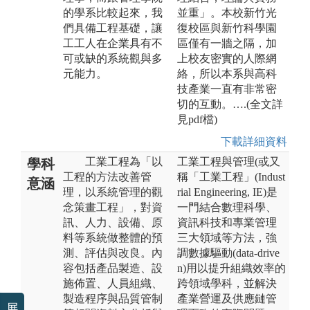
的學系比較起來，我
並重」。本校新竹光
們具備工程基礎，讓
復校區與新竹科學園
工工人在企業具有不
區僅有一牆之隔，加
可或缺的系統觀與多
上校友密實的人際網
元能力。
絡，所以本系與高科
技產業一直有非常密
切的互動。….(全文詳
見pdf檔)
下載詳細資料
工業工程為「以
工業工程與管理(或又
學科
工程的方法改善管
稱「工業工程」(Indust
意涵
理，以系統管理的觀
rial Engineering, IE)是
念策畫工程」，對資
一門結合數理科學、
訊、人力、設備、原
資訊科技和專業管理
料等系統做整體的預
三大領域等方法，強
測、評估與改良。內
調數據驅動(data-drive
容包括產品製造、設
n)用以提升組織效率的
施佈置、人員組織、
跨領域學科，並解決
製造程序與品質管制
產業營運及供應鏈管
展