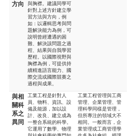
方向
與胸襟。建議同學可
針對上述方針建立學
習方法與方向，例
如：以邏輯思考與問
題解決能力為例，可
說明曾經遭遇的困
難、解決該問題之過
程、結果與自我學習
歷程。以國際視野與
胸襟為例，可提供持
續精進語言能力、國
際交流或國際競賽之
過程與成果。
工業工程是針對人
工業工程管理與工商
與相
員、物料、資訊、設
管理、企業管理、管
關科
備及能源，加以設
理科學同樣是管理，
系之
計、改良、建立成為
但所專注的領域大不
異同
一整合系統的科學。
相同。一般而言，企
它運用了數學、物理
業管理或工商管理學
與社會科學的專門知
生多為社會組，授課