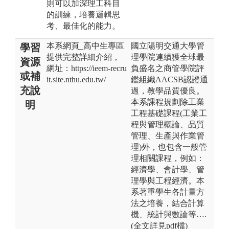
則可以加深理工科目
的訓練，培養邏輯思
考、最佳化的能力。
本系網頁_高中生專區
國立陽明交通大學管
學習
提供完整詳細介紹，
理學院連續獲全球最
資源
網址：https://ieem-recru
負盛名之商管學院評
或補
it.site.nthu.edu.tw/
鑑組織AACSB認證通
充說
過，教學品質優良。
本系課程規劃除工業
明
工程基礎課程(工業工
程與管理概論、品質
管理、生產與作業管
理)外，也包含一般管
理相關課程，例如：
經濟學、會計學、管
理學與工程經濟。本
系著重學生各計量方
法之培養，結合計算
機、統計與數論等….
(全文詳見pdf檔)