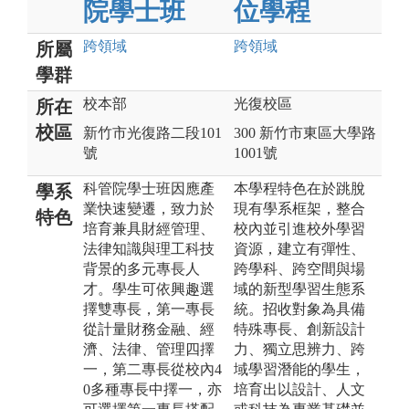
院學士班
位學程
跨領域
跨領域
所屬
學群
校本部
光復校區
所在
校區
新竹市光復路二段101
300 新竹市東區大學路
號
1001號
科管院學士班因應產
本學程特色在於跳脫
學系
業快速變遷，致力於
現有學系框架，整合
特色
培育兼具財經管理、
校內並引進校外學習
法律知識與理工科技
資源，建立有彈性、
背景的多元專長人
跨學科、跨空間與場
才。學生可依興趣選
域的新型學習生態系
擇雙專長，第一專長
統。招收對象為具備
從計量財務金融、經
特殊專長、創新設計
濟、法律、管理四擇
力、獨立思辨力、跨
一，第二專長從校內4
域學習潛能的學生，
0多種專長中擇一，亦
培育出以設計、人文