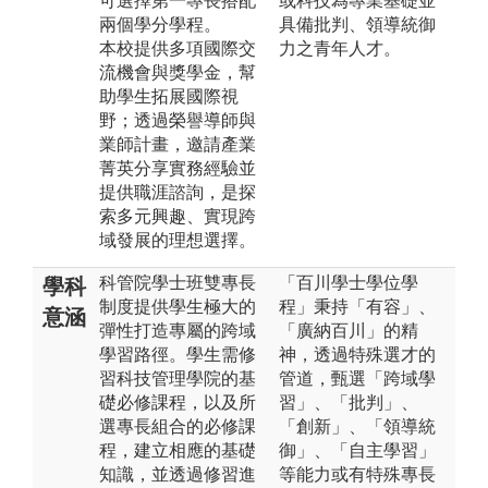
可選擇第一專長搭配
或科技為專業基礎並
兩個學分學程。
具備批判、領導統御
本校提供多項國際交
力之青年人才。
流機會與獎學金，幫
助學生拓展國際視
野；透過榮譽導師與
業師計畫，邀請產業
菁英分享實務經驗並
提供職涯諮詢，是探
索多元興趣、實現跨
域發展的理想選擇。
科管院學士班雙專長
「百川學士學位學
學科
制度提供學生極大的
程」秉持「有容」、
意涵
彈性打造專屬的跨域
「廣納百川」的精
學習路徑。學生需修
神，透過特殊選才的
習科技管理學院的基
管道，甄選「跨域學
礎必修課程，以及所
習」、「批判」、
選專長組合的必修課
「創新」、「領導統
程，建立相應的基礎
御」、「自主學習」
知識，並透過修習進
等能力或有特殊專長