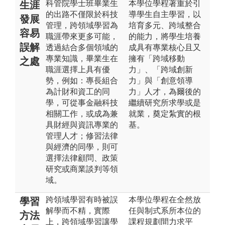
科管院學士班畢業生
本學位學程著重於引
生涯
的出路不僅限於科技
導學生自主學習，以
發展
管理，跨領域學習為
培育多元、跨域整合
容易
職涯帶來更多可能，
的能力，將學生培養
誤解
透過結合多個領域的
成具有專業核心且又
專業知識，畢業生在
擁有「跨域移動
之處
職涯選擇上具有優
力」、「跨域創新
勢，例如：專長組合
力」與「創意領導
為計財和資工的同
力」人才，為爾後的
學，可從事金融科技
繼續研究所求學或是
相關工作，或成為兼
就業，奠定紮實的根
具財經與資訊專業的
基。
管理人才；修習法律
與經濟的同學，則可
選擇法律顧問、政策
研究或商業談判等領
域。
跨領域學習有時被誤
本學位學程在全然放
學習
解學而不精，實際
任與制式系所本位的
方法
上，跨領域學習讓學
課程規劃間力求平