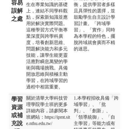
容易
生在專業知識的基礎
衡，提供學習者多樣
誤解
上，連結不同學科觀
且具彈性的選擇，並
點，探索新知識並應
鼓勵學生自主設計學
之處
用於解決實際問題。
習計畫。「跨域學
這種學習方式平衡專
習」、「實作」同時
業深度與跨學科廣
為本學程的特色，擺
度，培養創新思維、
脫跨域就會廣而不精
問題解決能力和多元
的迷思。
技能，讓學生能更靈
活應對瞬息萬變的學
術與職場挑戰。具備
開放思維與積極主動
學習，在跨域學習的
過程中相當重要。
關於清華大學科技管
1.本學程招收具備「跨
學習
理學院學士班的更多
域學習」、「批
資源
詳細內容，請參閱本
判」、「創新」、
或補
班網站：https://ipmt.sit
「領導統御」、「自
充說
e.nthu.edu.tw/
主學習」等能力或有