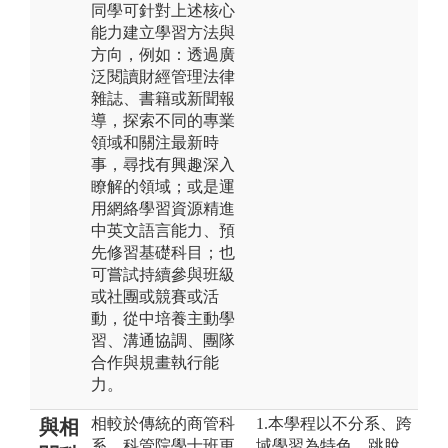
同學可針對上述核心
能力建立學習方法與
方向，例如：透過廣
泛閱讀財經管理法律
雜誌、書籍或新聞報
導，探索不同的專業
領域和關注最新時
事，尋找有興趣深入
瞭解的領域；或是運
用網絡學習資源精進
中英文語言能力、預
先修習基礎科目；也
可嘗試持續參與班級
或社團或競賽或活
動，從中培養主動學
習、溝通協調、團隊
合作與規畫執行能
力。
相較於傳統的商管科
1.本學程以不分系、跨
與相
系，科管院學士班更
域學習為特色，跳脫