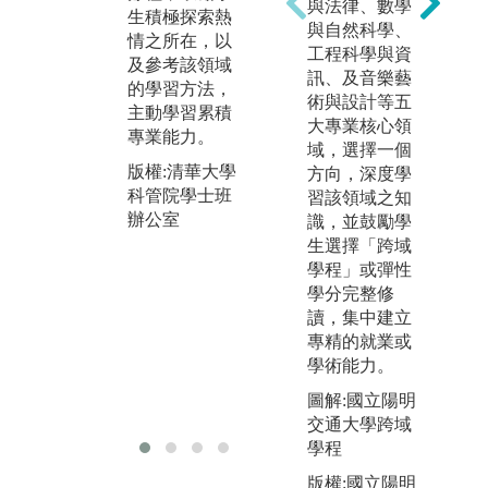
與法律、數學
生積極探索熱
專業核心課
學
與自然科學、
情之所在，以
程，包含理
決
工程科學與資
及參考該領域
論、實務與相
程
訊、及音樂藝
的學習方法，
關範例，建立
版
術與設計等五
主動學習累積
堅實的基礎知
科
大專業核心領
專業能力。
識。大三、四
辦
域，選擇一個
可以參與涵蓋
版權:清華大學
方向，深度學
多個學科的課
科管院學士班
習該領域之知
程，有助於深
辦公室
識，並鼓勵學
入理解多個領
生選擇「跨域
域之間的相異
學程」或彈性
處，以及如何
學分完整修
整合。
讀，集中建立
版權:清華大學
專精的就業或
科管院學士班
學術能力。
辦公室
圖解:國立陽明
交通大學跨域
學程
版權:國立陽明