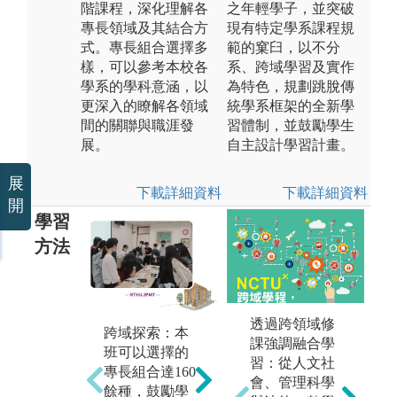
階課程，深化理解各
之年輕學子，並突破
專長領域及其結合方
現有特定學系課程規
式。專長組合選擇多
範的窠臼，以不分
樣，可以參考本校各
系、跨域學習及實作
學系的學科意涵，以
為特色，規劃跳脫傳
更深入的瞭解各領域
統學系框架的全新學
間的關聯與職涯發
習體制，並鼓勵學生
展。
自主設計學習計畫。
展
下載詳細資料
下載詳細資料
開
學習
方法
透過跨領域修
跨域探索：本
課堂講授：學
團
課強調融合學
班可以選擇的
生依所選之專
堂
習：從人文社
專長組合達160
長領域，修習
與
會、管理科學
餘種，鼓勵學
該專長領域之
論