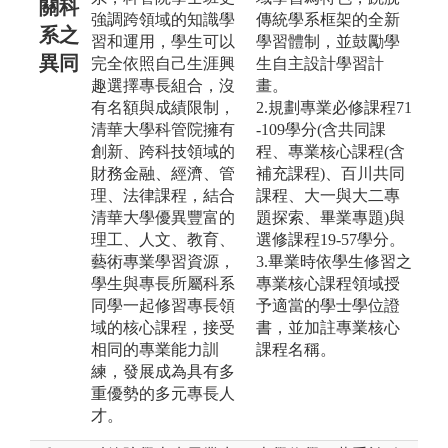
關科
強調跨領域的知識學
傳統學系框架的全新
系之
習和運用，學生可以
學習體制，並鼓勵學
異同
完全依照自己生涯興
生自主設計學習計
趣選擇專長組合，沒
畫。
有名額與成績限制，
2.規劃專業必修課程71
清華大學科管院擁有
-109學分(含共同課
創新、跨科技領域的
程、專業核心課程(含
財務金融、經濟、管
補充課程)、百川共同
理、法律課程，結合
課程、大一與大二專
清華大學優異豐富的
題探索、畢業專題)與
理工、人文、教育、
選修課程19-57學分。
藝術專業學習資源，
3.畢業時依學生修習之
學生與專長所屬科系
專業核心課程領域授
同學一起修習專長領
予適當的學士學位證
域的核心課程，接受
書，並加註專業核心
相同的專業能力訓
課程名稱。
練，發展成為具有多
重優勢的多元專長人
才。